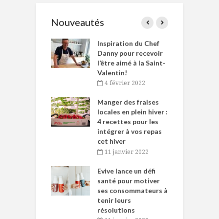
Nouveautés
le Huot et Chef
Inspiration du Chef
I
ne allient
Danny pour recevoir
M
et plaisir
l’être aimé à la Saint-
s
Valentin!
décembre 2021
4 février 2022
iritueux des
L
ns-de-l’Est
Manger des fraises
C
tent durant le
locales en plein hiver :
s
 des Fêtes
4 recettes pour les
t
intégrer à vos repas
novembre 2021
cet hiver
baigne dans
T
11 janvier 2022
e… de Caméline
l
Chantal Van
Evive lance un défi
p
en
santé pour motiver
ses consommateurs à
novembre 2021
tenir leurs
résolutions