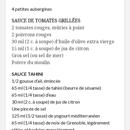
4 petites aubergines
SAUCE DE TOMATES GRILLÉES
Du beau au service
Toujours
2 tomates rouges, mûries à point
de l’aliment
disponibl
temps de 
2 poivrons rouges
30 ml (2 c. à soupe) d’huile d’olive extra vierge
Cuisine bistro:
5 idées d
15 ml (1 c. à soupe) de jus de citron
le fast food qui a
décoratio
Gros sel (ou sel de mer)
bonne presse ?
patio!
Poivre du moulin
SAUCE TAHINI
1/2 gousse d’ail, émincée
65 ml (1/4 tasse) de tahini (beurre de sésame)
65 ml (1/4 tasse) d’eau
30 ml (2 c. à soupe) de jus de citron
Une pincée de sel
125 ml (1/2 tasse) de yogourt méditerranéen
65 ml (1/4 tasse) de noix de Grenoble, légèrement
rôties et hachées grossièrement