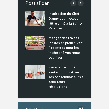
Post slider
Inspiration du Chef
I
es s’apprêtent
Danny pour recevoir
M
e tout un
l’être aimé à la Saint-
s
 » !
Valentin!
L
cking 2 : Une
Manger des fraises
C
nce mondiale
locales en plein hiver :
s
4 recettes pour les
t
intégrer à vos repas
ments riches en
cet hiver
T
ine D
l
ure dans votre
Evive lance un défi
p
ntation
santé pour motiver
ses consommateurs à
tenir leurs
résolutions
TENDANCES
266