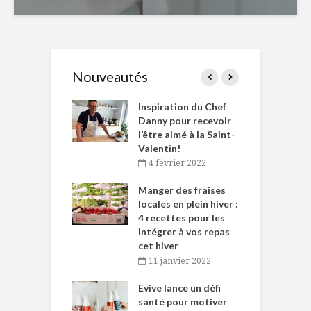
Nouveautés
le Huot et Chef
Inspiration du Chef
I
ne allient
Danny pour recevoir
M
et plaisir
l’être aimé à la Saint-
s
Valentin!
décembre 2021
4 février 2022
iritueux des
L
ns-de-l’Est
Manger des fraises
C
tent durant le
locales en plein hiver :
s
 des Fêtes
4 recettes pour les
t
intégrer à vos repas
novembre 2021
cet hiver
baigne dans
T
11 janvier 2022
e… de Caméline
l
Chantal Van
Evive lance un défi
p
en
santé pour motiver