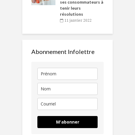
ses consommateurs à
novembre 2021
tenir leurs
résolutions
11 janvier 2022
Abonnement Infolettre
M'abonner