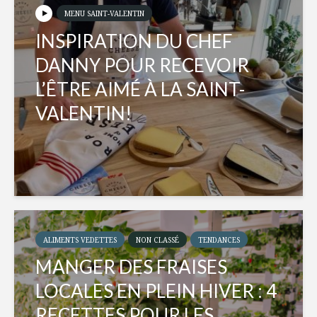
MENU SAINT-VALENTIN
INSPIRATION DU CHEF
DANNY POUR RECEVOIR
L’ÊTRE AIMÉ À LA SAINT-
VALENTIN!
ALIMENTS VEDETTES
NON CLASSÉ
TENDANCES
MANGER DES FRAISES
LOCALES EN PLEIN HIVER : 4
RECETTES POUR LES