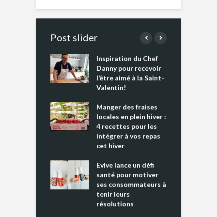
Post slider
Inspiration du Chef
I
es s’apprêtent
Danny pour recevoir
M
e tout un
l’être aimé à la Saint-
s
 » !
Valentin!
L
cking 2 : Une
Manger des fraises
C
nce mondiale
locales en plein hiver :
s
4 recettes pour les
t
intégrer à vos repas
ments riches en
cet hiver
T
ine D
l
ure dans votre
Evive lance un défi
p
ntation
santé pour motiver
ses consommateurs à
tenir leurs
résolutions