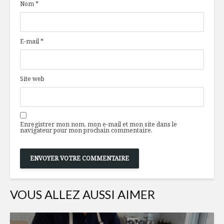
Nom
*
comme héritage
ricotta
Du popcorn qui
La Maison
E-mail
*
vous donnera le
vient cél
goût de rester à la
maison!
Umiko, un
Site web
Brochettes de
circulaire
saucisses et bacon
Enregistrer mon nom, mon e-mail et mon site dans le
navigateur pour mon prochain commentaire.
VOUS ALLEZ AUSSI AIMER