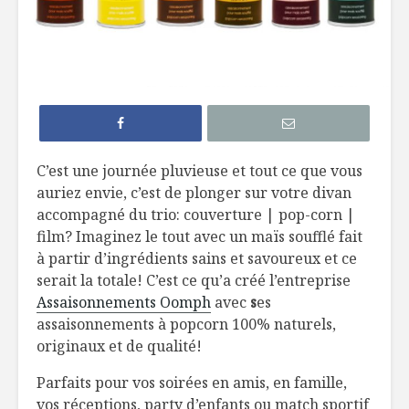
5 terrasses au
10 nouve
bord de l’eau à
produits 
découvrir !
dans une 
près de c
Le Réduit de Léo :
une liqueur de gin
5 vins par
pour souligner le
les repas 
C’est une journée pluvieuse et tout ce que vous
temps des sucres
barbecue
auriez envie, c’est de plonger sur votre divan
accompagné du trio: couverture | pop-corn |
Cucamelon : des
Des smoo
petites pastèques
cube!
film? Imaginez le tout avec un maïs soufflé fait
!
à partir d’ingrédients sains et savoureux et ce
serait la totale! C’est ce qu’a créé l’entreprise
Assaisonnements Oomph
avec
s
es
assaisonnements à popcorn 100% naturels,
originaux et de qualité!
Parfaits pour vos soirées en amis, en famille,
Moi Tarzan, toi
Cari végé
vos réceptions, party d’enfants ou match sportif
Jane : la gestion du
chou-fleu