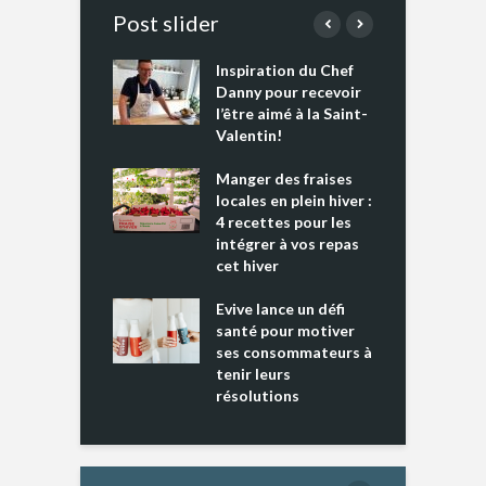
Post slider
Inspiration du Chef
I
es s’apprêtent
Danny pour recevoir
M
e tout un
l’être aimé à la Saint-
s
 » !
Valentin!
L
cking 2 : Une
Manger des fraises
C
nce mondiale
locales en plein hiver :
s
4 recettes pour les
t
intégrer à vos repas
ments riches en
cet hiver
T
ine D
l
ure dans votre
Evive lance un défi
p
ntation
santé pour motiver
ses consommateurs à
tenir leurs
résolutions