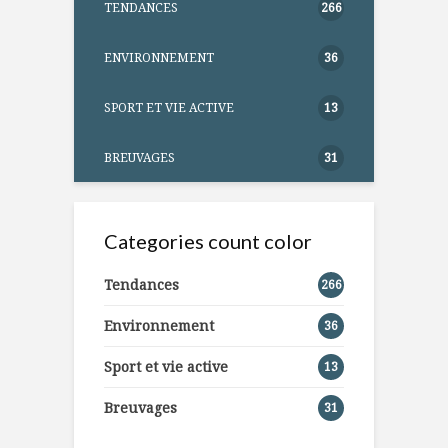
TENDANCES
266
ENVIRONNEMENT
36
SPORT ET VIE ACTIVE
13
BREUVAGES
31
Categories count color
Tendances
266
Environnement
36
Sport et vie active
13
Breuvages
31