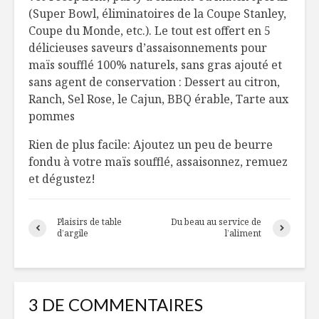
poids, une histoire
patates 
(Super Bowl, éliminatoires de la Coupe Stanley,
de sexe?
Coupe du Monde, etc.). Le tout est offert en 5
5 FAITS 
délicieuses saveurs d’assaisonnements pour
À l’assaut du
FERONT
maïs soufflé 100% naturels, sans gras ajouté et
gaspillage
CRAQUER
sans agent de conservation : Dessert au citron,
alimentaire!
LES ŒUF
Ranch, Sel Rose, le Cajun, BBQ érable, Tarte aux
Comment la
Cuisiner à
pommes
pandémie de
d’olive tu
COVID -19 a
Rien de plus facile: Ajoutez un peu de beurre
accéléré la
fondu à votre maïs soufflé, assaisonnez, remuez
livraison
et dégustez!
autonome des
produits d’épicerie
– Partie 1 : Vive les
Plaisirs de table
Du beau au service de
drones
d’argile
l’aliment
3 DE COMMENTAIRES