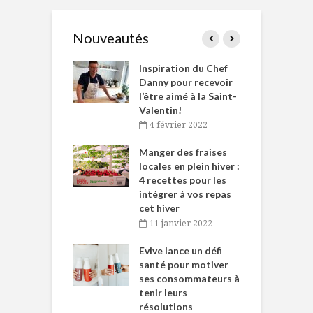
Nouveautés
le Huot et Chef
Inspiration du Chef
I
ne allient
Danny pour recevoir
M
et plaisir
l’être aimé à la Saint-
s
Valentin!
décembre 2021
4 février 2022
iritueux des
L
ns-de-l’Est
Manger des fraises
C
tent durant le
locales en plein hiver :
s
 des Fêtes
4 recettes pour les
t
intégrer à vos repas
novembre 2021
cet hiver
baigne dans
T
11 janvier 2022
e… de Caméline
l
Chantal Van
Evive lance un défi
p
en
santé pour motiver
ses consommateurs à
novembre 2021
tenir leurs
résolutions