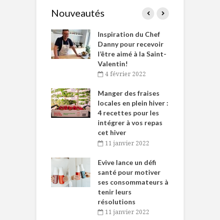
Nouveautés
le Huot et Chef
Inspiration du Chef
I
ne allient
Danny pour recevoir
M
et plaisir
l’être aimé à la Saint-
s
Valentin!
décembre 2021
4 février 2022
iritueux des
L
ns-de-l’Est
Manger des fraises
C
tent durant le
locales en plein hiver :
s
 des Fêtes
4 recettes pour les
t
intégrer à vos repas
novembre 2021
cet hiver
baigne dans
T
11 janvier 2022
e… de Caméline
l
Chantal Van
Evive lance un défi
p
en
santé pour motiver
ses consommateurs à
novembre 2021
tenir leurs
résolutions
11 janvier 2022