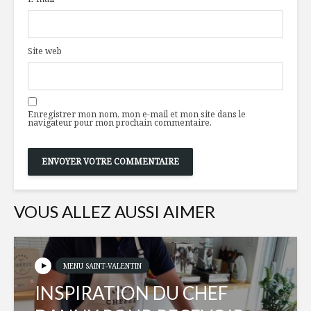
disponibles en
verdure!
temps de crise
Site web
Tourtières
Un Québé
végétariennes
couronné 
sommelie
Gâteau à la
Le Royal:
Enregistrer mon nom, mon e-mail et mon site dans le
compote de
bar caché
navigateur pour mon prochain commentaire.
pomme
VOUS ALLEZ AUSSI AIMER
MENU SAINT-VALENTIN
INSPIRATION DU CHEF