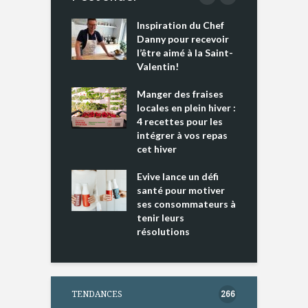
Inspiration du Chef
I
es s’apprêtent
Danny pour recevoir
M
e tout un
l’être aimé à la Saint-
s
 » !
Valentin!
L
cking 2 : Une
Manger des fraises
C
nce mondiale
locales en plein hiver :
s
4 recettes pour les
t
intégrer à vos repas
ments riches en
cet hiver
T
ine D
l
ure dans votre
Evive lance un défi
p
ntation
santé pour motiver
ses consommateurs à
tenir leurs
résolutions
TENDANCES
266