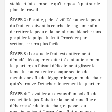
stable et faire en sorte qu’il repose à plat sur le
La stevia, une
Portobell
plan de travail.
plante pour se
saucisse 
sucrer le bec
et aux ép
ÉTAPE 2 :
Ensuite, peler à vif. Découper la peau
du fruit en suivant la courbe de l’agrume afin
Toujours
Escalopes
de retirer la peau et la membrane blanche sans
disponibles en
panées a
gaspiller la pulpe du fruit. Procéder par
temps de crise
céréales 
section; ce sera plus facile.
ÉTAPE 3 :
Lorsque le fruit est entièrement
dénudé, découper ensuite très minutieusement
le quartier, en faisant délicatement glisser la
lame du couteau entre chaque section de
membrane afin de dégager le segment de chair
qui s’y trouve. Détacher doucement le quartier.
ÉTAPE 4:
Travailler au-dessus d’un bol afin de
recueillir le jus. Rabattre la membrane fine et
débarrassée de toute chair, et passer au
quartier suivant. Lorsqu’on a fini, et pour ne