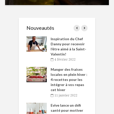
Nouveautés
le Huot et Chef
Inspiration du Chef
I
ne allient
Danny pour recevoir
M
et plaisir
l’être aimé à la Saint-
s
Valentin!
décembre 2021
4 février 2022
iritueux des
L
ns-de-l’Est
Manger des fraises
C
tent durant le
locales en plein hiver :
s
 des Fêtes
4 recettes pour les
t
intégrer à vos repas
novembre 2021
cet hiver
baigne dans
T
11 janvier 2022
e… de Caméline
l
Chantal Van
Evive lance un défi
p
en
santé pour motiver