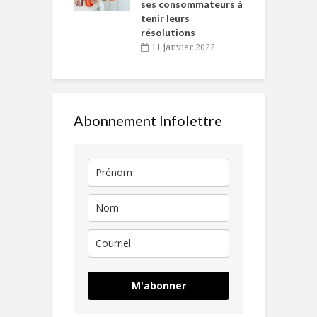
ses consommateurs à
novembre 2021
tenir leurs
résolutions
11 janvier 2022
Abonnement Infolettre
M'abonner