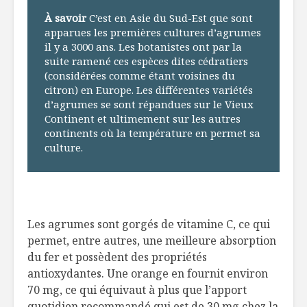
À savoir
C’est en Asie du Sud-Est que sont
apparues les premières cultures d’agrumes
il y a 3000 ans. Les botanistes ont par la
suite ramené ces espèces dites cédratiers
(considérées comme étant voisines du
citron) en Europe. Les différentes variétés
d’agrumes se sont répandues sur le Vieux
Continent et ultimement sur les autres
continents où la température en permet sa
culture.
Les agrumes sont gorgés de vitamine C, ce qui
permet, entre autres, une meilleure absorption
du fer et possèdent des propriétés
antioxydantes. Une orange en fournit environ
70 mg, ce qui équivaut à plus que l’apport
quotidien recommandé qui est de 30 mg chez la