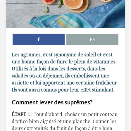
Comment cuisiner
Comment 
la noix de coco
propres 
marinés
Cuisiner un gelato
Quoi avoi
maison
main pour
souper ra
Les agrumes, c’est synonyme de soleil et c’est
une bonne façon de faire le plein de vitamines.
Comment faire son
Tout sur l
Utilisés à la fois dans les desserts, dans les
propre yogourt
fumage
maison
salades ou au déjeuner, ils embellissent une
assiette et lui apportent une certaine fraîcheur.
Ils sont aussi connus pour leur effet stimulant.
Comment lever des suprêmes?
ÉTAPE 1 :
Tout d’abord, choisir un petit couteau
Poutine maison
Comment 
d’office bien aiguisé et une planche. Couper les
la noix d
deux extrémités du fruit de façon à être bien