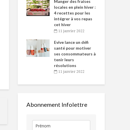
-de-l’Est
Manger des fraises
Can
nt durant le
locales en plein hiver :
s’i
es Fêtes
4 recettes pour les
te
intégrer à vos repas
vembre 2021
2
cet hiver
igne dans
Tou
11 janvier 2022
Dindon du Québec
Le porc s’exp
 de Caméline
l’h
lime et chili
antal Van
Evive lance un défi
pou
n
santé pour motiver
Wi
ses consommateurs à
vembre 2021
2
Pas fou, le tofu !
La « religion 
tenir leurs
alimentaire 
résolutions
Laure Warid
11 janvier 2022
Salade de pomme,
Isabelle Huo
vinaigrette au
Chef Marian
beurre de pomme
allient santé
et sirop d’érable
plaisir
Abonnement Infolettre