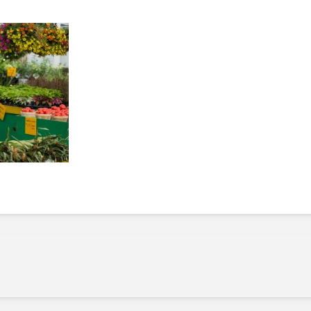
Manger des fraises
Cantons
locales en plein hiver :
s’invite
4 recettes pour les
temps d
intégrer à vos repas
25 no
cet hiver
Tout ba
11 janvier 2022
l’huile…
Evive lance un défi
pour Ch
santé pour motiver
Winde
ses consommateurs à
25 no
tenir leurs
résolutions
11 janvier 2022