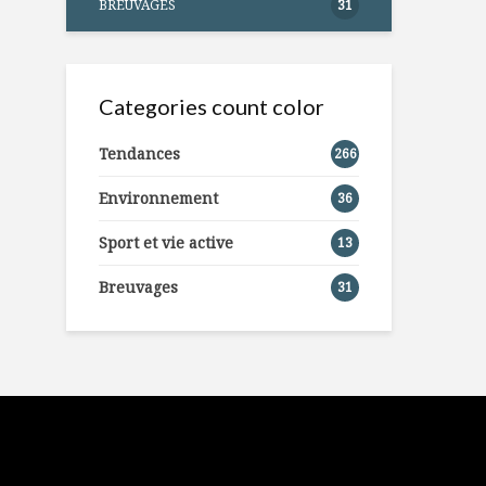
BREUVAGES
31
Categories count color
Tendances
266
Environnement
36
Sport et vie active
13
Breuvages
31