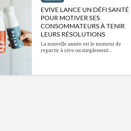
Cantons-de-l’Est
Le snack
s’invitent durant le
tendan
EVIVE LANCE UN DÉFI SANTÉ
temps des Fêtes
POUR MOTIVER SES
Tout baigne dans
10 alime
CONSOMMATEURS À TENIR
l’huile… de Caméline
vitamin
LEURS RÉSOLUTIONS
pour Chantal Van
à inclur
Winden
alimen
La nouvelle année est le moment de
repartir à zéro ou simplement...