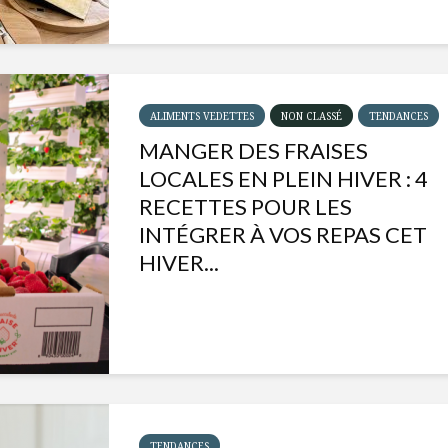
ALIMENTS VEDETTES
NON CLASSÉ
TENDANCES
MANGER DES FRAISES
LOCALES EN PLEIN HIVER : 4
RECETTES POUR LES
INTÉGRER À VOS REPAS CET
HIVER...
Isabelle Huot et Chef
Les
Marianne allient
insecte
santé et plaisir
à faire 
« buzz »
Les spiritueux des
TENDANCES