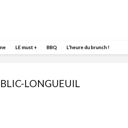
nne
LE must +
BBQ
L’heure du brunch !
BLIC-LONGUEUIL
Inspiration du Chef
Isabelle
Danny pour recevoir
Mariann
l’être aimé à la Saint-
santé et
Valentin!
17 dé
4 février 2022
Les spir