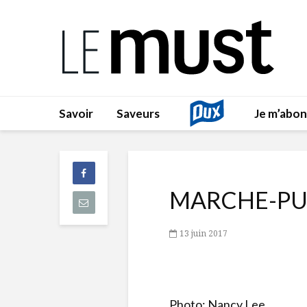
Savoir
Saveurs
Je m’abo
MARCHE-PU
13 juin 2017
Photo: Nancy Lee