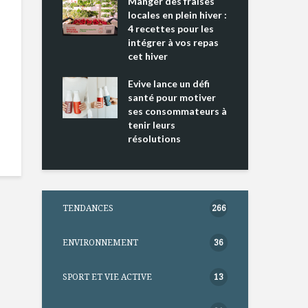
ing 2 : Une
Manger des fraises
Can
ce mondiale
locales en plein hiver :
s’i
4 recettes pour les
te
intégrer à vos repas
nts riches en
cet hiver
Tou
e D
l’h
e dans votre
Evive lance un défi
pou
tation
santé pour motiver
Wi
ses consommateurs à
tenir leurs
résolutions
TENDANCES
266
ENVIRONNEMENT
36
SPORT ET VIE ACTIVE
13