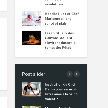
résolutions
Isabelle Huot et Chef
Marianne allient
santé et plaisir
Les spiritueux des
Cantons-de-l’Est
s’invitent durant le
temps des Fêtes
Post slider
Inspiration du Chef
Isa
s s’apprêtent
Danny pour recevoir
Mar
tout un
l’être aimé à la Saint-
san
 !
Valentin!
Les