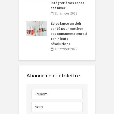
intégrer à vos repas
novembre 2021
cet hiver
baigne dans
T
11 janvier 2022
e… de Caméline
l
Chantal Van
Evive lance un défi
p
en
santé pour motiver
ses consommateurs à
novembre 2021
tenir leurs
résolutions
11 janvier 2022
Abonnement Infolettre