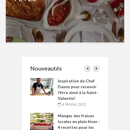
Nouveautés
le Huot et Chef
Inspiration du Chef
I
ne allient
Danny pour recevoir
M
et plaisir
l’être aimé à la Saint-
s
Valentin!
décembre 2021
4 février 2022
iritueux des
L
ns-de-l’Est
Manger des fraises
C
tent durant le
locales en plein hiver :
s
 des Fêtes
4 recettes pour les
t