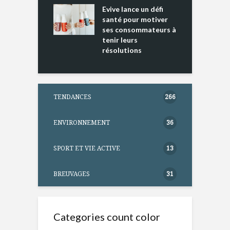
ure dans votre
Evive lance un défi
p
ntation
santé pour motiver
ses consommateurs à
tenir leurs
résolutions
TENDANCES
266
ENVIRONNEMENT
36
SPORT ET VIE ACTIVE
13
BREUVAGES
31
Categories count color