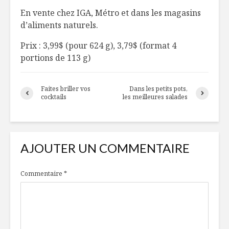
et à la mangue
sanglier
En vente chez IGA, Métro et dans les magasins
d’aliments naturels.
Smoothie vert
Quand les
reviennen
Prix : 3,99$ (pour 624 g), 3,79$ (format 4
force au 
portions de 113 g)
Partie 2
Voyez le vin… en
rose !
Toujours
Faites briller vos
Dans les petits pots,
disponibl
cocktails
les meilleures salades
temps de 
AJOUTER UN COMMENTAIRE
Commentaire
*