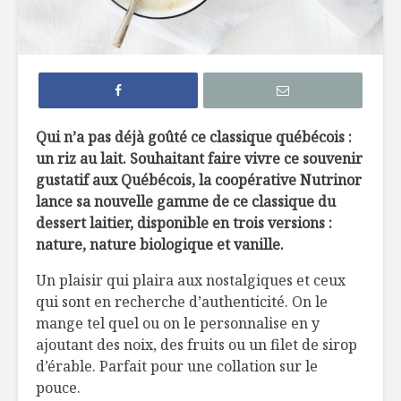
5 terrasses au
10 nouve
bord de l’eau à
produits 
découvrir !
dans une 
près de c
Le Réduit de Léo :
Qui n’a pas déjà goûté ce classique québécois :
une liqueur de gin
5 vins par
un riz au lait. Souhaitant faire vivre ce souvenir
pour souligner le
les repas 
temps des sucres
barbecue
gustatif aux Québécois, la coopérative Nutrinor
lance sa nouvelle gamme de ce classique du
Cucamelon : des
Des smoo
dessert laitier, disponible en trois versions :
petites pastèques
cube!
nature, nature biologique et vanille.
!
Un plaisir qui plaira aux nostalgiques et ceux
qui sont en recherche d’authenticité. On le
mange tel quel ou on le personnalise en y
ajoutant des noix, des fruits ou un filet de sirop
d’érable. Parfait pour une collation sur le
Pain aux
Producteur
pouce.
framboises
Érablière