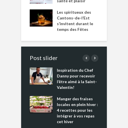
santé et plaisir
Les spiritueux des
Cantons-de-l’Est
s’invitent durant le
temps des Fêtes
Post slider
Inspiration du Chef
I
es s’apprêtent
Danny pour recevoir
M
e tout un
l’être aimé à la Saint-
s
 » !
Valentin!
L
cking 2 : Une
Manger des fraises
C
nce mondiale
locales en plein hiver :
s
4 recettes pour les
t
intégrer à vos repas
ments riches en
cet hiver
T
ine D
l