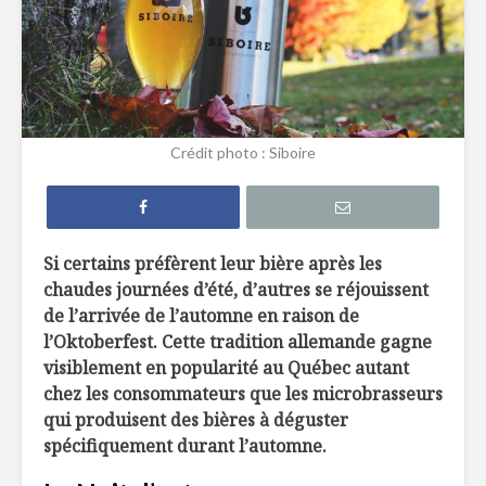
7 façons de
6 tendan
remplacer le pain
dans not
dans nos
assiette 
hamburgers
La crème 
Crédit photo : Siboire
TOP 10 des
menthe, c
meilleures
pour les 
microbrasseries au
Québec à
Belles ini
découvrir !
d’ici
Si certains préfèrent leur bière après les
chaudes journées d’été, d’autres se réjouissent
Osez les flambés !
de l’arrivée de l’automne en raison de
l’Oktoberfest. Cette tradition allemande gagne
visiblement en popularité au Québec autant
chez les consommateurs que les microbrasseurs
qui produisent des bières à déguster
spécifiquement durant l’automne.