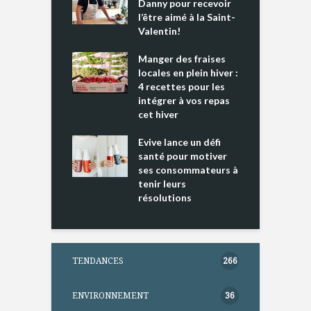
es s’apprêtent
Danny pour recevoir
M
e tout un
l’être aimé à la Saint-
s
 » !
Valentin!
L
cking 2 : Une
Manger des fraises
C
nce mondiale
locales en plein hiver :
s
4 recettes pour les
t
intégrer à vos repas
ments riches en
cet hiver
T
ine D
l
ure dans votre
Evive lance un défi
p
ntation
santé pour motiver
ses consommateurs à
tenir leurs
résolutions
TENDANCES
266
ENVIRONNEMENT
36