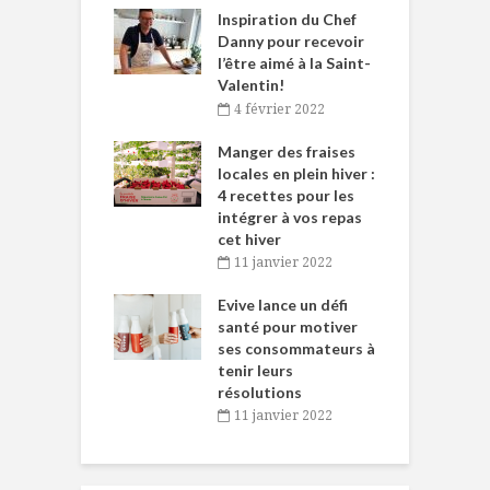
le Huot et Chef
Inspiration du Chef
I
ne allient
Danny pour recevoir
M
et plaisir
l’être aimé à la Saint-
s
Valentin!
décembre 2021
4 février 2022
iritueux des
L
ns-de-l’Est
Manger des fraises
C
tent durant le
locales en plein hiver :
s
 des Fêtes
4 recettes pour les
t
intégrer à vos repas
novembre 2021
cet hiver
baigne dans
T
11 janvier 2022
e… de Caméline
l
Chantal Van
Evive lance un défi
p
en
santé pour motiver
ses consommateurs à
novembre 2021
tenir leurs
résolutions
11 janvier 2022