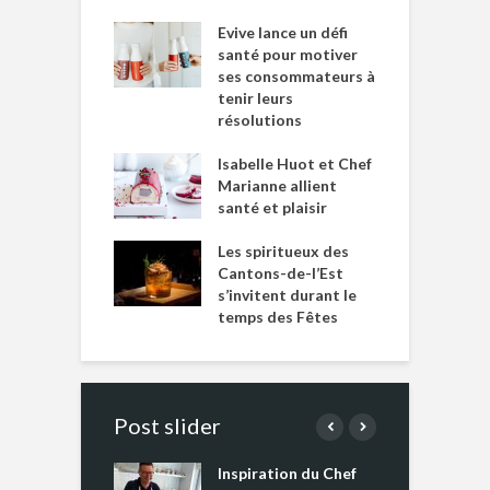
Evive lance un défi
santé pour motiver
ses consommateurs à
tenir leurs
résolutions
Isabelle Huot et Chef
Marianne allient
santé et plaisir
Les spiritueux des
Cantons-de-l’Est
s’invitent durant le
temps des Fêtes
Post slider
Inspiration du Chef
I