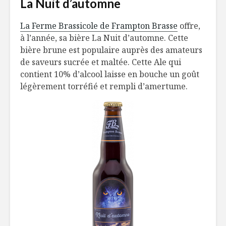
La Nuit d’automne
Du piment pour
Morue sal
maigrir ?
sur casse
La Ferme Brassicole de Frampton Brasse
offre,
fèves noi
à l’année, sa bière La Nuit d’automne. Cette
Pâtes de navet,
L’ABC des
bière brune est populaire auprès des amateurs
inspiration
faciles
de saveurs sucrée et maltée. Cette Ale qui
carbonara
contient 10% d’alcool laisse en bouche un goût
légèrement torréfié et rempli d’amertume.
Ah les croquins!
Escalopes
et courge