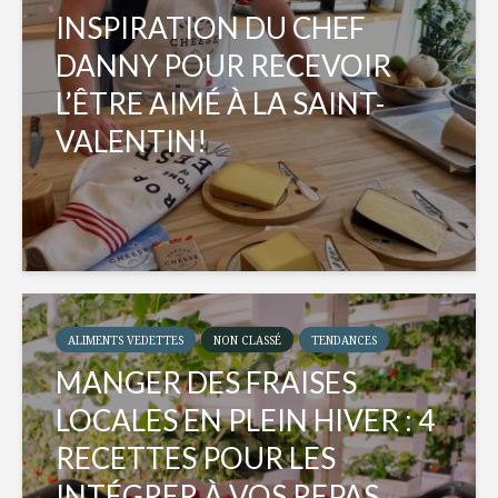
INSPIRATION DU CHEF
DANNY POUR RECEVOIR
L’ÊTRE AIMÉ À LA SAINT-
VALENTIN!
ALIMENTS VEDETTES
NON CLASSÉ
TENDANCES
MANGER DES FRAISES
LOCALES EN PLEIN HIVER : 4
RECETTES POUR LES
INTÉGRER À VOS REPAS...