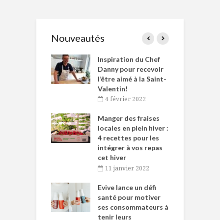
Nouveautés
le Huot et Chef
Inspiration du Chef
I
ne allient
Danny pour recevoir
M
et plaisir
l’être aimé à la Saint-
s
Valentin!
décembre 2021
4 février 2022
iritueux des
L
ns-de-l’Est
Manger des fraises
C
tent durant le
locales en plein hiver :
s
 des Fêtes
4 recettes pour les
t
intégrer à vos repas
novembre 2021
cet hiver
baigne dans
T
11 janvier 2022
e… de Caméline
l
Chantal Van
Evive lance un défi
p
en
santé pour motiver
ses consommateurs à
novembre 2021
tenir leurs