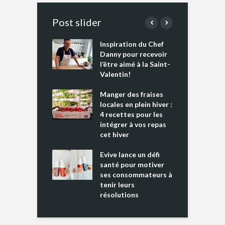
Post slider
Inspiration du Chef
I
es s’apprêtent
Danny pour recevoir
M
e tout un
l’être aimé à la Saint-
s
 » !
Valentin!
L
cking 2 : Une
Manger des fraises
C
nce mondiale
locales en plein hiver :
s
4 recettes pour les
t
intégrer à vos repas
ments riches en
cet hiver
T
ine D
l
ure dans votre
Evive lance un défi
p
ntation
santé pour motiver
ses consommateurs à
tenir leurs
résolutions