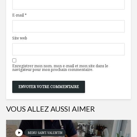
fromage sans
édulcora
produits laitiers !
E-mail
*
Lorsqu’on parle
«Out» le 
nutrition, le coeur
a ses raisons
Site web
Se passer de
5 trouvai
popoter
pour père
Enregistrer mon nom, mon e-mail et mon site dans le
navigateur pour mon prochain commentaire.
VOUS ALLEZ AUSSI AIMER
MENU SAINT-VALENTIN