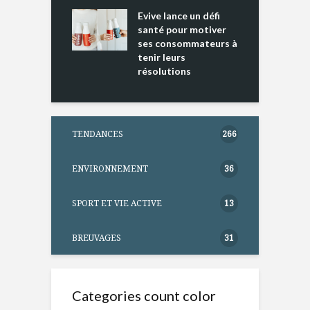
ine D
l
ure dans votre
Evive lance un défi
p
ntation
santé pour motiver
ses consommateurs à
tenir leurs
résolutions
TENDANCES
266
ENVIRONNEMENT
36
SPORT ET VIE ACTIVE
13
BREUVAGES
31
Categories count color