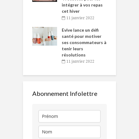
intégrer à vos repas
novembre 2021
cet hiver
baigne dans
T
11 janvier 2022
e… de Caméline
l
Chantal Van
Evive lance un défi
p
en
santé pour motiver
ses consommateurs à
novembre 2021
tenir leurs
résolutions
11 janvier 2022
Abonnement Infolettre