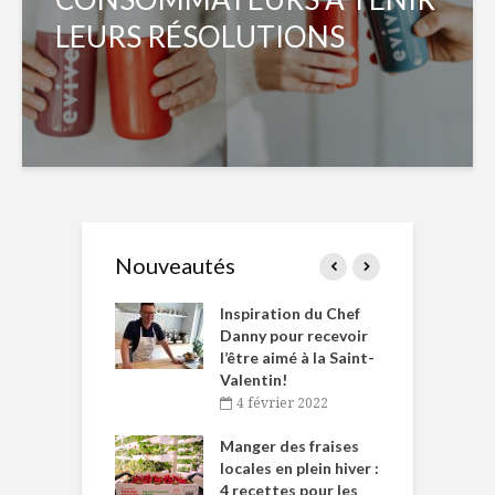
LEURS RÉSOLUTIONS
Nouveautés
le Huot et Chef
Inspiration du Chef
I
ne allient
Danny pour recevoir
M
et plaisir
l’être aimé à la Saint-
s
Valentin!
décembre 2021
4 février 2022
iritueux des
L
ns-de-l’Est
Manger des fraises
C
tent durant le
locales en plein hiver :
s
 des Fêtes
4 recettes pour les
t