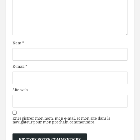
carnavalesque
(kufene)
Ragoût de haricots
Soupe aux
noirs à la courge
verts et 
Nom
*
Poulet au miel à la
À l’épicer
grecque sur riz aux
une nutri
épices
E-mail
*
Site web
Enregistrer mon nom, mon e-mail et mon site dans le
navigateur pour mon prochain commentaire.