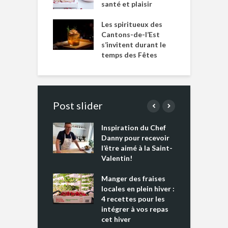
santé et plaisir
Les spiritueux des
Cantons-de-l’Est
s’invitent durant le
temps des Fêtes
Post slider
Inspiration du Chef
I
es s’apprêtent
Danny pour recevoir
M
e tout un
l’être aimé à la Saint-
s
 » !
Valentin!
L
cking 2 : Une
Manger des fraises
C
nce mondiale
locales en plein hiver :
s
4 recettes pour les
t
intégrer à vos repas
ments riches en
cet hiver
T