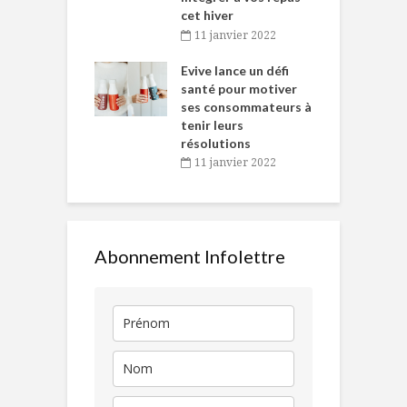
cet hiver
baigne dans
T
11 janvier 2022
e… de Caméline
l
Chantal Van
Evive lance un défi
p
en
santé pour motiver
ses consommateurs à
novembre 2021
tenir leurs
résolutions
11 janvier 2022
Abonnement Infolettre