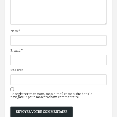
Abbaye Val Notre-
olives ver
Dame
citron
Vivre sans
La riches
protéines
aliments
animales, est-ce
fermenté
Nom
*
possible?
Astuces d
Top vins d’hiver
pour rece
E-mail
*
pour débuter
tracas
20VIN
Site web
Enregistrer mon nom, mon e-mail et mon site dans le
navigateur pour mon prochain commentaire.