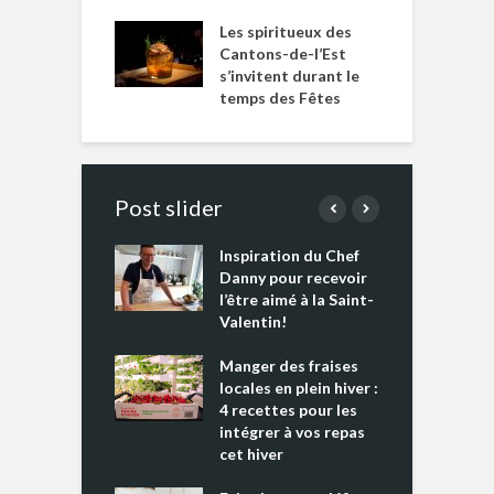
Les spiritueux des
Cantons-de-l’Est
s’invitent durant le
temps des Fêtes
Post slider
Inspiration du Chef
I
es s’apprêtent
Danny pour recevoir
M
e tout un
l’être aimé à la Saint-
s
 » !
Valentin!
L
cking 2 : Une
Manger des fraises
C
nce mondiale
locales en plein hiver :
s
4 recettes pour les
t
intégrer à vos repas
ments riches en
cet hiver
T
ine D
l