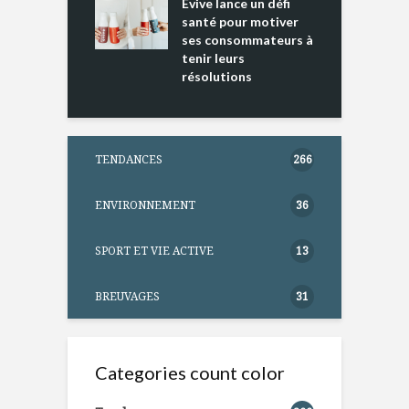
ure dans votre
Evive lance un défi
p
ntation
santé pour motiver
ses consommateurs à
tenir leurs
résolutions
TENDANCES
266
ENVIRONNEMENT
36
SPORT ET VIE ACTIVE
13
BREUVAGES
31
Categories count color