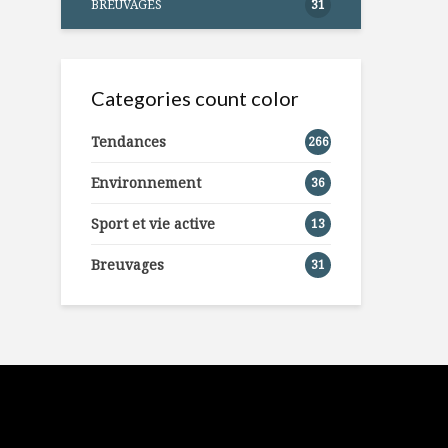
BREUVAGES
31
Categories count color
Tendances
266
Environnement
36
Sport et vie active
13
Breuvages
31