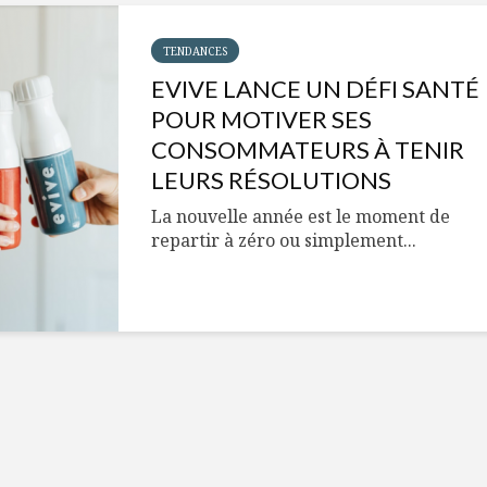
Cantons-de-l’Est
Le snack
s’invitent durant le
tendan
temps des Fêtes
TENDANCES
EVIVE LANCE UN DÉFI SANTÉ
Tout baigne dans
10 alime
l’huile… de Caméline
vitamin
POUR MOTIVER SES
pour Chantal Van
à inclur
CONSOMMATEURS À TENIR
Winden
alimen
LEURS RÉSOLUTIONS
La nouvelle année est le moment de
repartir à zéro ou simplement...