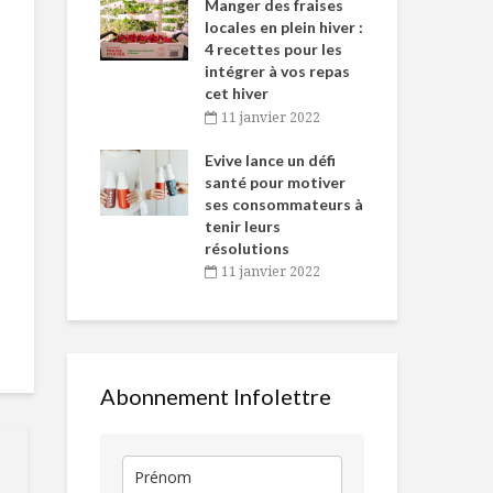
-de-l’Est
Manger des fraises
Can
nt durant le
locales en plein hiver :
s’i
es Fêtes
4 recettes pour les
te
intégrer à vos repas
vembre 2021
2
cet hiver
igne dans
Tou
11 janvier 2022
Inverser les
À vos palett
 de Caméline
l’h
normes pour la
antal Van
Evive lance un défi
pou
semaine de relâche
n
santé pour motiver
Wi
ses consommateurs à
vembre 2021
2
La « religion »
Purée de ch
tenir leurs
alimentaire de
fleur à l’ail c
résolutions
Laure Waridel
crevettes mi
11 janvier 2022
Cayenne, chi
Cubes de veau à
kale
l’érable et caramel
d’oignons
Toujours
disponibles 
temps de cri
Abonnement Infolettre