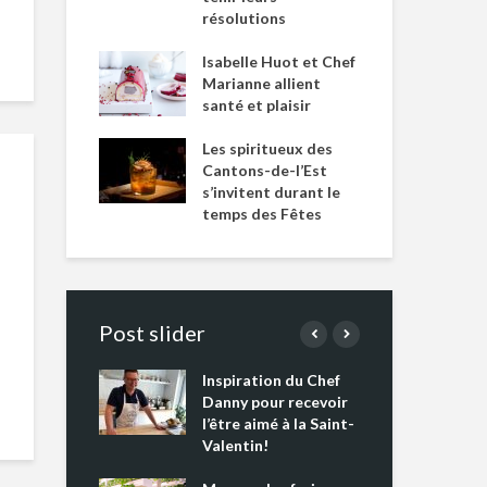
résolutions
Isabelle Huot et Chef
Marianne allient
santé et plaisir
Les spiritueux des
Cantons-de-l’Est
s’invitent durant le
temps des Fêtes
Post slider
Inspiration du Chef
Isa
s s’apprêtent
Danny pour recevoir
Mar
tout un
l’être aimé à la Saint-
san
 !
Valentin!
Les