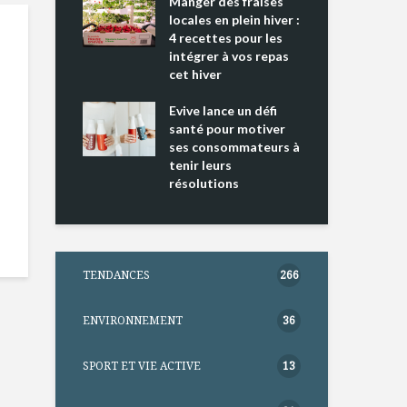
ing 2 : Une
Manger des fraises
Can
ce mondiale
locales en plein hiver :
s’i
4 recettes pour les
te
intégrer à vos repas
nts riches en
cet hiver
Tou
e D
l’h
e dans votre
Evive lance un défi
pou
tation
santé pour motiver
Wi
ses consommateurs à
tenir leurs
résolutions
TENDANCES
266
ENVIRONNEMENT
36
SPORT ET VIE ACTIVE
13