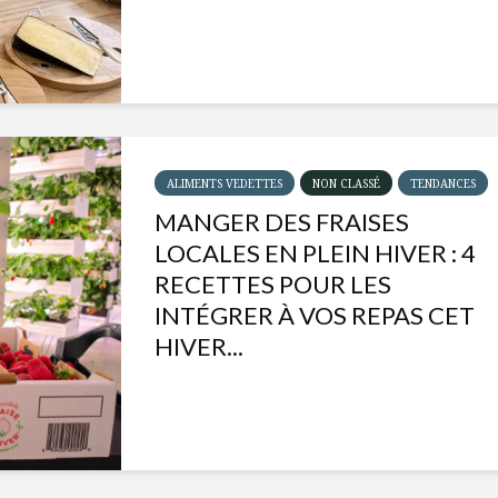
ALIMENTS VEDETTES
NON CLASSÉ
TENDANCES
MANGER DES FRAISES
LOCALES EN PLEIN HIVER : 4
RECETTES POUR LES
INTÉGRER À VOS REPAS CET
HIVER...
Isabelle Huot et Chef
Les
Marianne allient
insecte
santé et plaisir
à faire 
« buzz »
Les spiritueux des