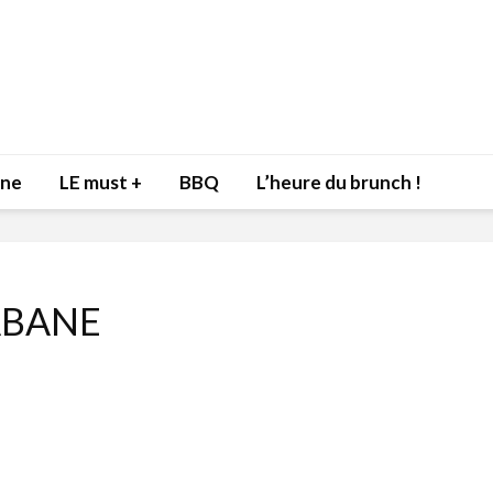
nne
LE must +
BBQ
L’heure du brunch !
ABANE
Inspiration du Chef
Isabelle
Danny pour recevoir
Mariann
l’être aimé à la Saint-
santé et
Valentin!
17 dé
4 février 2022
Les spir