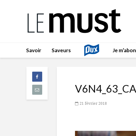
Savoir
Saveurs
Je m’abo
V6N4_63_C
21 février 2018