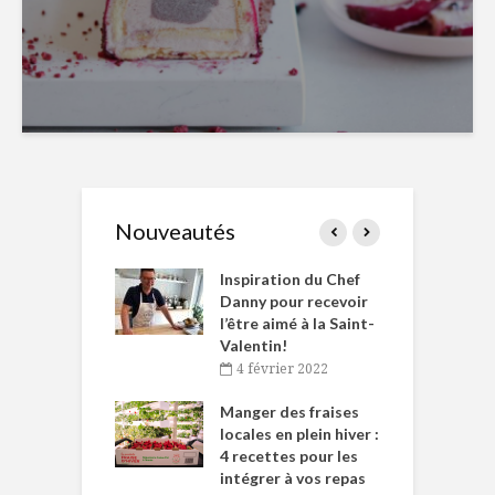
Nouveautés
le Huot et Chef
Inspiration du Chef
I
ne allient
Danny pour recevoir
M
et plaisir
l’être aimé à la Saint-
s
Valentin!
décembre 2021
4 février 2022
iritueux des
L
ns-de-l’Est
Manger des fraises
C
tent durant le
locales en plein hiver :
s
 des Fêtes
4 recettes pour les
t
intégrer à vos repas
novembre 2021