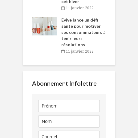
cet hiver
baigne dans
T
11 janvier 2022
e… de Caméline
l
Chantal Van
Evive lance un défi
p
en
santé pour motiver
ses consommateurs à
novembre 2021
tenir leurs
résolutions
11 janvier 2022
Abonnement Infolettre