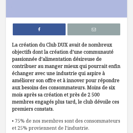
7 façons de
6 tendan
remplacer le pain
dans not
dans nos
assiette 
hamburgers
La crème 
La création du Club DUX avait de nombreux
TOP 10 des
menthe, c
objectifs dont la création d’une communauté
meilleures
pour les 
microbrasseries au
passionnée d’alimentation désireuse de
Québec à
Belles ini
contribuer au manger mieux qui pourrait enfin
découvrir !
d’ici
échanger avec une industrie qui aspire à
améliorer son offre et à innover pour répondre
Osez les flambés !
aux besoins des consommateurs. Moins de six
mois après sa création et près de 2 500
membres engagés plus tard, le club dévoile ces
premiers constats.
• 75% de nos membres sont des consommateurs
et 25% proviennent de l’industrie.