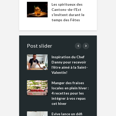
Les spiritueux des
Cantons-de-l’Est
s’invitent durant le
temps des Fêtes
Post slider
Inspiration du Chef
I
es s’apprêtent
Danny pour recevoir
M
e tout un
l’être aimé à la Saint-
s
 » !
Valentin!
L
cking 2 : Une
Manger des fraises
C
nce mondiale
locales en plein hiver :
s
4 recettes pour les
t
intégrer à vos repas
ments riches en
cet hiver
T
ine D
l
ure dans votre
Evive lance un défi
p