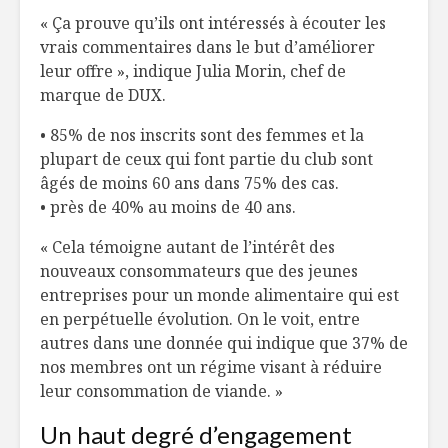
Toujours
Veau d’Eu
« Ça prouve qu’ils ont intéressés à écouter les
disponibles en
sicilienne
vrais commentaires dans le but d’améliorer
temps de crise
leur offre », indique Julia Morin, chef de
marque de DUX.
Sept céréales à
La diversi
(re)découvrir
menu de 
• 85% de nos inscrits sont des femmes et la
plupart de ceux qui font partie du club sont
Un temps des fêtes
4 raisons
âgés de moins 60 ans dans 75% des cas.
à la source
manger d
• près de 40% au moins de 40 ans.
d’eau !
« Cela témoigne autant de l’intérêt des
nouveaux consommateurs que des jeunes
entreprises pour un monde alimentaire qui est
en perpétuelle évolution. On le voit, entre
autres dans une donnée qui indique que 37% de
nos membres ont un régime visant à réduire
leur consommation de viande. »
Un haut degré d’engagement