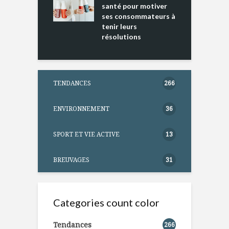
ntation
santé pour motiver
ses consommateurs à
tenir leurs
résolutions
TENDANCES
266
ENVIRONNEMENT
36
SPORT ET VIE ACTIVE
13
BREUVAGES
31
Categories count color
Tendances
266