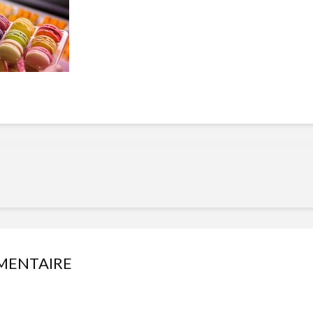
Manger des fraises
Cantons
locales en plein hiver :
s’invite
4 recettes pour les
temps d
intégrer à vos repas
25 no
cet hiver
Tout ba
11 janvier 2022
l’huile…
Evive lance un défi
pour Ch
santé pour motiver
Winde
ses consommateurs à
25 no
tenir leurs
résolutions
11 janvier 2022
MENTAIRE