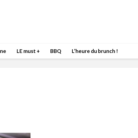
nne
LE must +
BBQ
L’heure du brunch !
Inspiration du Chef
Isabelle
Danny pour recevoir
Mariann
l’être aimé à la Saint-
santé et
Valentin!
17 dé
4 février 2022
Les spir