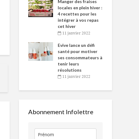
-de-l’Est
Manger des fraises
Can
nt durant le
locales en plein hiver :
s’i
es Fêtes
4 recettes pour les
te
intégrer à vos repas
vembre 2021
2
cet hiver
igne dans
Tou
11 janvier 2022
La tendance, les
La force des
 de Caméline
l’h
foodies et le
protéines lai
antal Van
Evive lance un défi
pou
design d’emballage
n
santé pour motiver
Wi
ses consommateurs à
vembre 2021
2
Afternoon tea
Metro augm
tenir leurs
décontracté!
son offre en 
résolutions
pour mieux s
11 janvier 2022
encore plus 
Un fromage dans
québécois
notre ADN
culinaire
Coquille géa
farcie à l’avo
à la sauce t
Abonnement Infolettre