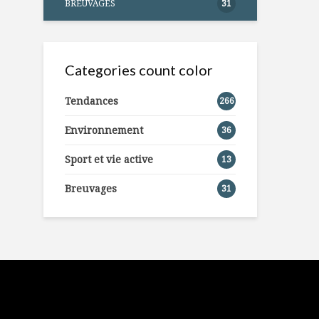
BREUVAGES
31
Categories count color
Tendances
266
Environnement
36
Sport et vie active
13
Breuvages
31