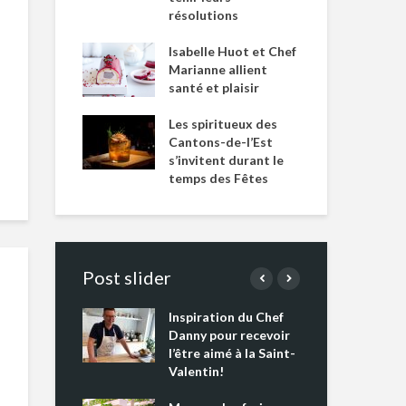
résolutions
Isabelle Huot et Chef
Marianne allient
santé et plaisir
Les spiritueux des
Cantons-de-l’Est
s’invitent durant le
temps des Fêtes
Post slider
Inspiration du Chef
Isa
s s’apprêtent
Danny pour recevoir
Mar
tout un
l’être aimé à la Saint-
san
 !
Valentin!
Les