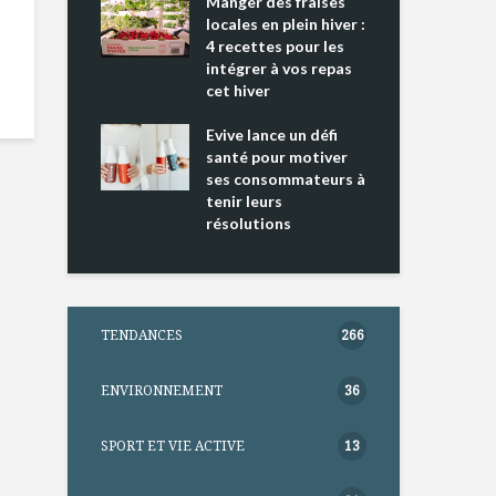
ing 2 : Une
Manger des fraises
Can
ce mondiale
locales en plein hiver :
s’i
4 recettes pour les
te
intégrer à vos repas
nts riches en
cet hiver
Tou
e D
l’h
e dans votre
Evive lance un défi
pou
tation
santé pour motiver
Wi
ses consommateurs à
tenir leurs
résolutions
TENDANCES
266
ENVIRONNEMENT
36
SPORT ET VIE ACTIVE
13