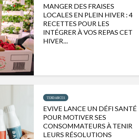
MANGER DES FRAISES
LOCALES EN PLEIN HIVER : 4
RECETTES POUR LES
INTÉGRER À VOS REPAS CET
HIVER...
TENDANCES
EVIVE LANCE UN DÉFI SANTÉ
Isabelle Huot et Chef
Les
Marianne allient
insecte
POUR MOTIVER SES
santé et plaisir
à faire 
CONSOMMATEURS À TENIR
« buzz »
LEURS RÉSOLUTIONS
Les spiritueux des