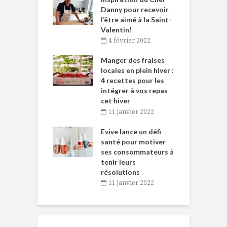
ne allient
Danny pour recevoir
M
et plaisir
l’être aimé à la Saint-
s
Valentin!
décembre 2021
4 février 2022
iritueux des
L
ns-de-l’Est
Manger des fraises
C
tent durant le
locales en plein hiver :
s
 des Fêtes
4 recettes pour les
t
intégrer à vos repas
novembre 2021
cet hiver
baigne dans
T
11 janvier 2022
e… de Caméline
l
Chantal Van
Evive lance un défi
p
en
santé pour motiver
ses consommateurs à
novembre 2021
tenir leurs
résolutions
11 janvier 2022