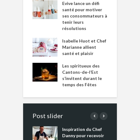
Evive lance un défi
santé pour motiver
ses consommateurs à
tenir leurs
résolutions
Isabelle Huot et Chef
Marianne allient
santé et plaisir
Les spiritueux des
Cantons-de-l’Est
s’invitent durant le
temps des Fêtes
Post slider
Inspiration du Chef
I
es s’apprêtent
Danny pour recevoir
M