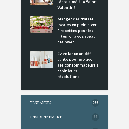
e tout un
l’être aimé à la Saint-
s
 » !
Valentin!
L
cking 2 : Une
Manger des fraises
C
nce mondiale
locales en plein hiver :
s
4 recettes pour les
t
intégrer à vos repas
ments riches en
cet hiver
T
ine D
l
ure dans votre
Evive lance un défi
p
ntation
santé pour motiver
ses consommateurs à
tenir leurs
résolutions
TENDANCES
266
ENVIRONNEMENT
36