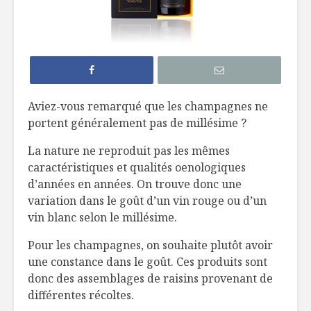
Guide pratique
14 incont
d’un fermier pour
à l’Expo 
votre prochaine
Santé et 
visite au marché
Dossier s
Aviez-vous remarqué que les champagnes ne
L’huile d’olive au
le veau d’
portent généralement pas de millésime ?
dessert
La nature ne reproduit pas les mêmes
Commen
Des margarines
l’aliment
caractéristiques et qualités oenologiques
nouvelle
l’exercic
d’années en années. On trouve donc une
génération
sauver vo
variation dans le goût d’un vin rouge ou d’un
vin blanc selon le millésime.
Pour les champagnes, on souhaite plutôt avoir
une constance dans le goût. Ces produits sont
donc des assemblages de raisins provenant de
différentes récoltes.
Un fromage…
Fish and 
adoré !
betterav