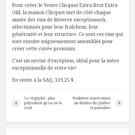
Pour créer le Veuve Clicquot Extra Brut Extra
Old, la maison Clicquot met de côté chaque
Oomph le bon pop-
6 stratég
année des vins de Réserve exceptionnels,
corn!
alimentai
sélectionnés pour leur fraîcheur, leur
organiser
générosité et leur structure. Ce sont ces vins qui
repas
sont ensuite soigneusement assemblés pour
Le Portugal en
images
Tartines d
créer cette cuvée premium.
gourmandes
huile de 
C’est un nectar d’exception, idéal pour la mère
exceptionnelle de votre vie!
En vente à la SAQ, 119,25 $
Le végépâté : plus
Boulettes marocaines
polyvalent qu’on ne le
au dindon du Québec
croit
et pistaches