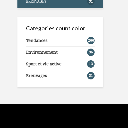
BREUVAGES
31
Categories count color
Tendances
266
Environnement
36
Sport et vie active
13
Breuvages
31