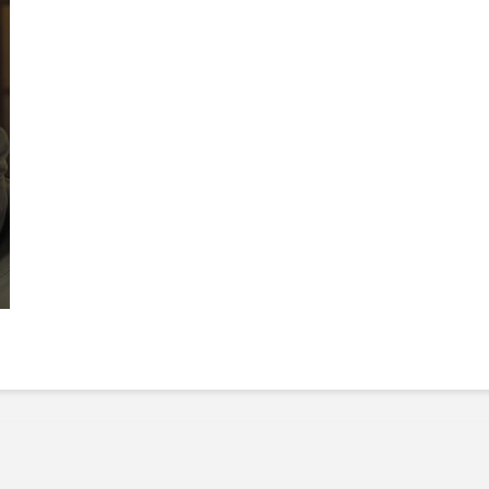
Manger des fraises
Cantons
locales en plein hiver :
s’invite
4 recettes pour les
temps d
intégrer à vos repas
25 no
cet hiver
Tout ba
11 janvier 2022
l’huile…
Evive lance un défi
pour Ch
santé pour motiver
Winde
ses consommateurs à
25 no
tenir leurs
résolutions
11 janvier 2022