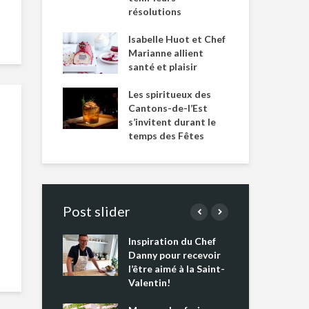
résolutions
Isabelle Huot et Chef
Marianne allient
santé et plaisir
Les spiritueux des
Cantons-de-l’Est
s’invitent durant le
temps des Fêtes
Post slider
Inspiration du Chef
Isa
s s’apprêtent
Danny pour recevoir
Mar
tout un
l’être aimé à la Saint-
san
 !
Valentin!
Les