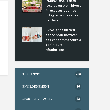
ing 2 : Une
Manger des fraises
Can
ce mondiale
locales en plein hiver :
s’i
4 recettes pour les
te
intégrer à vos repas
nts riches en
cet hiver
Tou
e D
l’h
e dans votre
Evive lance un défi
pou
tation
santé pour motiver
Wi
ses consommateurs à
tenir leurs
résolutions
TENDANCES
266
ENVIRONNEMENT
36
SPORT ET VIE ACTIVE
13