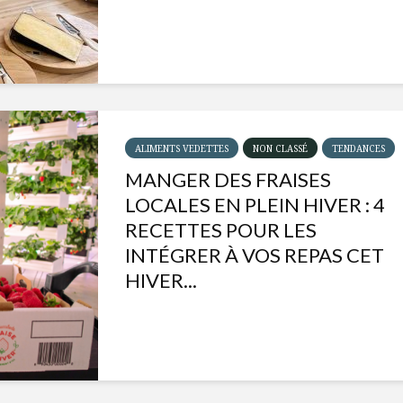
ALIMENTS VEDETTES
NON CLASSÉ
TENDANCES
MANGER DES FRAISES
LOCALES EN PLEIN HIVER : 4
RECETTES POUR LES
INTÉGRER À VOS REPAS CET
HIVER...
Isabelle Huot et Chef
Les
Marianne allient
insecte
santé et plaisir
à faire 
« buzz »
Les spiritueux des