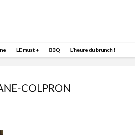
nne
LE must +
BBQ
L’heure du brunch !
IANE-COLPRON
Inspiration du Chef
Isabelle
Danny pour recevoir
Mariann
l’être aimé à la Saint-
santé et
Valentin!
17 dé
4 février 2022
Les spir