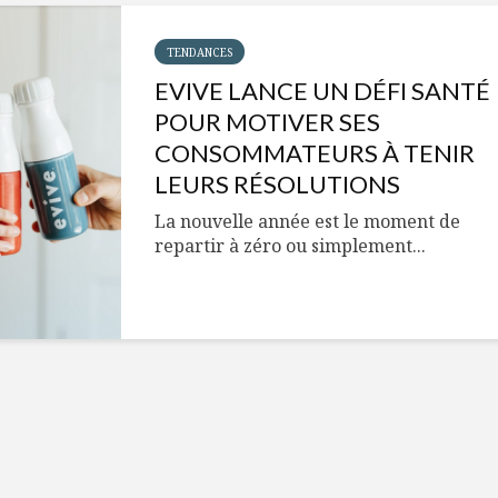
Cantons-de-l’Est
Le snack
s’invitent durant le
tendan
temps des Fêtes
TENDANCES
EVIVE LANCE UN DÉFI SANTÉ
Tout baigne dans
10 alime
l’huile… de Caméline
vitamin
POUR MOTIVER SES
pour Chantal Van
à inclur
CONSOMMATEURS À TENIR
Winden
alimen
LEURS RÉSOLUTIONS
La nouvelle année est le moment de
repartir à zéro ou simplement...