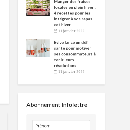
-de-l’Est
Manger des fraises
Can
nt durant le
locales en plein hiver :
s’i
es Fêtes
4 recettes pour les
te
intégrer à vos repas
vembre 2021
2
cet hiver
igne dans
Tou
11 janvier 2022
Côtes levées de
Moussaka
 de Caméline
l’h
bœuf braisé aux
végétarienn
antal Van
Evive lance un défi
pou
clémentines
Cheddar vieil
n
santé pour motiver
Wi
ses consommateurs à
vembre 2021
2
Cucamelon : des
Bonbon de d
tenir leurs
petites pastèques
farcie au cho
résolutions
!
purée de cou
11 janvier 2022
crumble végé
La « religion »
alimentaire de
Comment di
Laure Waridel
adieu aux all
Abonnement Infolettre