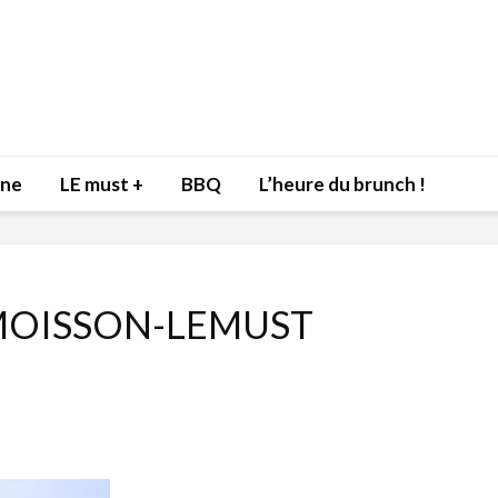
nne
LE must +
BBQ
L’heure du brunch !
MOISSON-LEMUST
Inspiration du Chef
Isabelle
Danny pour recevoir
Mariann
l’être aimé à la Saint-
santé et
Valentin!
17 dé
4 février 2022
Les spir