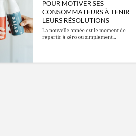
Cantons-de-l’Est
Le snack
POUR MOTIVER SES
s’invitent durant le
tendan
CONSOMMATEURS À TENIR
temps des Fêtes
LEURS RÉSOLUTIONS
Tout baigne dans
10 alime
La nouvelle année est le moment de
l’huile… de Caméline
vitamin
repartir à zéro ou simplement...
pour Chantal Van
à inclur
Winden
alimen