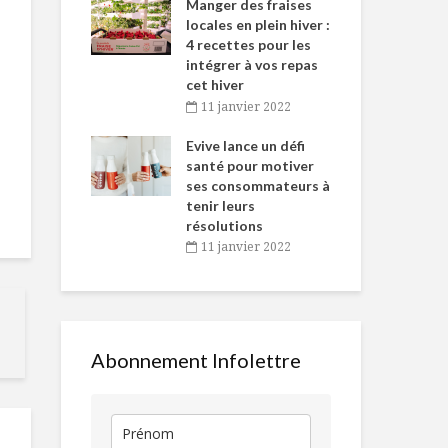
-de-l’Est
Manger des fraises
Can
nt durant le
locales en plein hiver :
s’i
es Fêtes
4 recettes pour les
te
intégrer à vos repas
vembre 2021
2
cet hiver
igne dans
Tou
11 janvier 2022
Le thé : l’infusion
L’art du coco
 de Caméline
l’h
parfaite pour votre
antal Van
Evive lance un défi
pou
santé !
n
santé pour motiver
Wi
ses consommateurs à
vembre 2021
2
Déjeuner vitaminé
Flétan grillé,
tenir leurs
(et rempli de
endives roug
résolutions
surprises!)
nage de mou
11 janvier 2022
Sauvons les
Manger de l
poissons !
viande, un pe
beaucoup ou
du tout?
Abonnement Infolettre