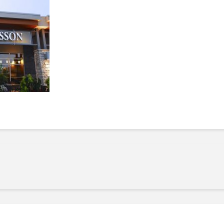
Manger des fraises
Cantons
locales en plein hiver :
s’invite
4 recettes pour les
temps d
intégrer à vos repas
25 no
cet hiver
Tout ba
11 janvier 2022
l’huile…
Evive lance un défi
pour Ch
santé pour motiver
Winde
ses consommateurs à
25 no
tenir leurs
résolutions
11 janvier 2022