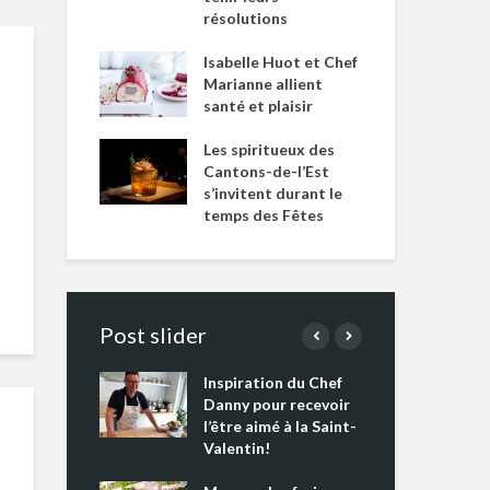
résolutions
Isabelle Huot et Chef
Marianne allient
santé et plaisir
Les spiritueux des
Cantons-de-l’Est
s’invitent durant le
temps des Fêtes
Post slider
Inspiration du Chef
Isa
s s’apprêtent
Danny pour recevoir
Mar
tout un
l’être aimé à la Saint-
san
 !
Valentin!
Les