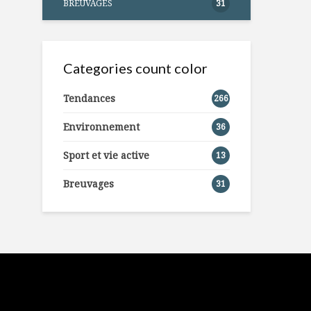
BREUVAGES
31
Categories count color
Tendances
266
Environnement
36
Sport et vie active
13
Breuvages
31