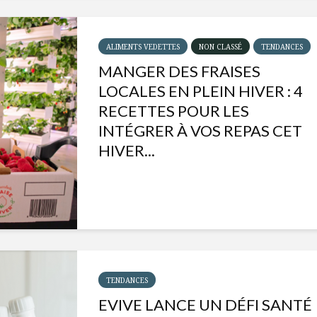
ALIMENTS VEDETTES
NON CLASSÉ
TENDANCES
MANGER DES FRAISES
LOCALES EN PLEIN HIVER : 4
RECETTES POUR LES
INTÉGRER À VOS REPAS CET
HIVER...
Isabelle Huot et Chef
Les
Marianne allient
insecte
santé et plaisir
à faire 
TENDANCES
« buzz »
EVIVE LANCE UN DÉFI SANTÉ
Les spiritueux des