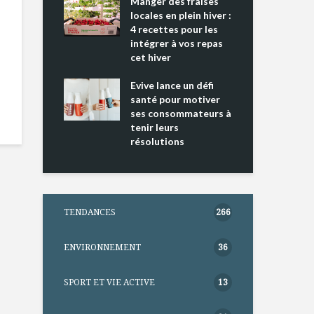
ing 2 : Une
Manger des fraises
Can
ce mondiale
locales en plein hiver :
s’i
4 recettes pour les
te
intégrer à vos repas
nts riches en
cet hiver
Tou
e D
l’h
e dans votre
Evive lance un défi
pou
tation
santé pour motiver
Wi
ses consommateurs à
tenir leurs
résolutions
TENDANCES
266
ENVIRONNEMENT
36
SPORT ET VIE ACTIVE
13