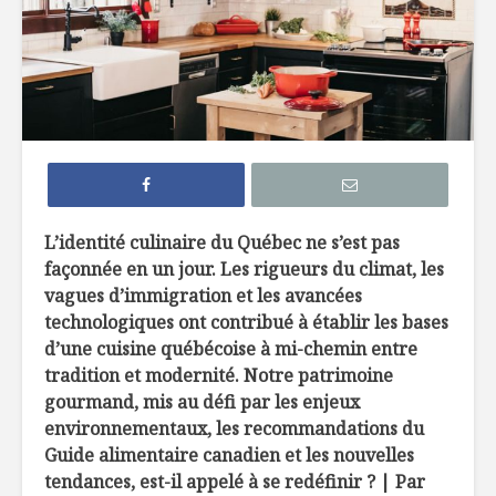
Efficaces, les
Comment 
remèdes de grand-
le sucre 
mère?
ses recet
Edamame: la fève
Sans glut
hautement
sabot
nutritive
La créatine, poudre
À l’épicer
L’identité culinaire du Québec ne s’est pas
miracle ?
une nutri
façonnée en un jour. Les rigueurs du climat, les
vagues d’immigration et les avancées
technologiques ont contribué à établir les bases
d’une cuisine québécoise à mi-chemin entre
tradition et modernité. Notre patrimoine
gourmand, mis au défi par les enjeux
environnementaux, les recommandations du
Les vins du Liban :
La diversi
Guide alimentaire canadien et les nouvelles
une tradition
menu de 
tendances, est-il appelé à se redéfinir ? | Par
millénaire