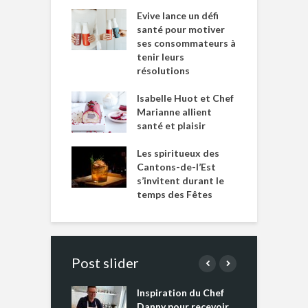
Evive lance un défi
santé pour motiver
ses consommateurs à
tenir leurs
résolutions
Isabelle Huot et Chef
Marianne allient
santé et plaisir
Les spiritueux des
Cantons-de-l’Est
s’invitent durant le
temps des Fêtes
Post slider
Inspiration du Chef
I
es s’apprêtent
Danny pour recevoir
M