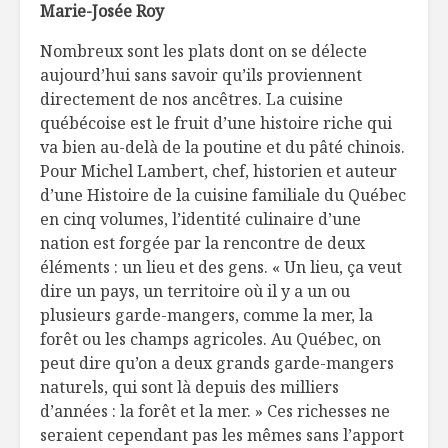
Marie-Josée Roy
Producteur d’ici :
Nid d’ois
Nombreux sont les plats dont on se délecte
Ferme Jérôme
(kufene)
aujourd’hui sans savoir qu’ils proviennent
Desjardins
directement de nos ancêtres. La cuisine
Légumes grillés et
Smoothie
québécoise est le fruit d’une histoire riche qui
sauce au yogourt
va bien au-delà de la poutine et du pâté chinois.
Pour Michel Lambert, chef, historien et auteur
d’une Histoire de la cuisine familiale du Québec
en cinq volumes, l’identité culinaire d’une
nation est forgée par la rencontre de deux
éléments : un lieu et des gens. « Un lieu, ça veut
dire un pays, un territoire où il y a un ou
plusieurs garde-mangers, comme la mer, la
forêt ou les champs agricoles. Au Québec, on
peut dire qu’on a deux grands garde-mangers
naturels, qui sont là depuis des milliers
d’années : la forêt et la mer. » Ces richesses ne
seraient cependant pas les mêmes sans l’apport