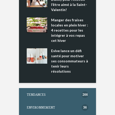
e tout un
l’être aimé à la Saint-
s
 » !
Valentin!
L
cking 2 : Une
Manger des fraises
C
nce mondiale
locales en plein hiver :
s
4 recettes pour les
t
intégrer à vos repas
ments riches en
cet hiver
T
ine D
l
ure dans votre
Evive lance un défi
p
ntation
santé pour motiver
ses consommateurs à
tenir leurs
résolutions
TENDANCES
266
ENVIRONNEMENT
36