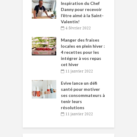
le Huot et Chef
Inspiration du Chef
I
ne allient
Danny pour recevoir
M
et plaisir
l’être aimé à la Saint-
s
Valentin!
décembre 2021
4 février 2022
iritueux des
L
ns-de-l’Est
Manger des fraises
C
tent durant le
locales en plein hiver :
s
 des Fêtes
4 recettes pour les
t
intégrer à vos repas
novembre 2021
cet hiver
baigne dans
T
11 janvier 2022
e… de Caméline
l
Chantal Van
Evive lance un défi
p
en
santé pour motiver
ses consommateurs à
novembre 2021
tenir leurs
résolutions
11 janvier 2022