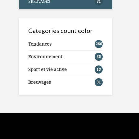
BREUVAGES
31
Categories count color
Tendances
266
Environnement
36
Sport et vie active
13
Breuvages
31