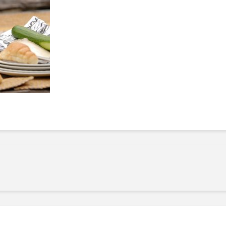
Manger des fraises
Cantons
locales en plein hiver :
s’invite
4 recettes pour les
temps d
intégrer à vos repas
25 no
cet hiver
Tout ba
11 janvier 2022
l’huile…
Evive lance un défi
pour Ch
santé pour motiver
Winde
ses consommateurs à
25 no
tenir leurs
résolutions
11 janvier 2022