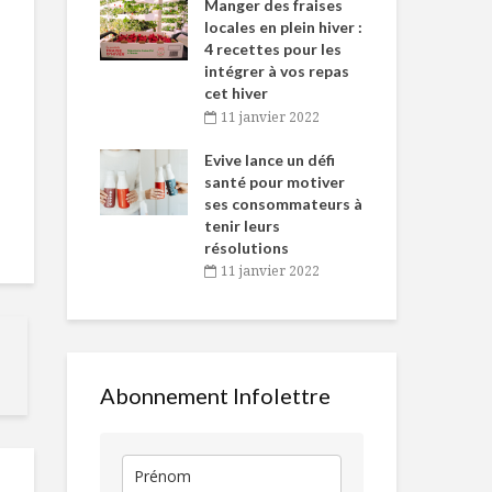
-de-l’Est
Manger des fraises
Can
nt durant le
locales en plein hiver :
s’i
es Fêtes
4 recettes pour les
te
intégrer à vos repas
vembre 2021
2
cet hiver
igne dans
Tou
11 janvier 2022
Bien manger pour
Trio de coll
 de Caméline
l’h
garder le cerveau
énergétique
antal Van
Evive lance un défi
pou
jeune
n
santé pour motiver
Wi
ses consommateurs à
vembre 2021
2
Ça va mousser!
Des tonnes
tenir leurs
d’aliments a
résolutions
poubelles
11 janvier 2022
Velouté de riz au
Velouté de p
jasmin et poulet à
verts
la moutarde
Abonnement Infolettre