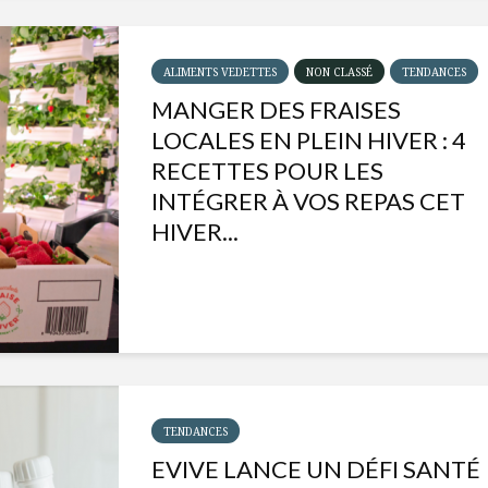
ALIMENTS VEDETTES
NON CLASSÉ
TENDANCES
MANGER DES FRAISES
LOCALES EN PLEIN HIVER : 4
RECETTES POUR LES
INTÉGRER À VOS REPAS CET
HIVER...
Isabelle Huot et Chef
Les
Marianne allient
insecte
santé et plaisir
à faire 
TENDANCES
« buzz »
EVIVE LANCE UN DÉFI SANTÉ
Les spiritueux des