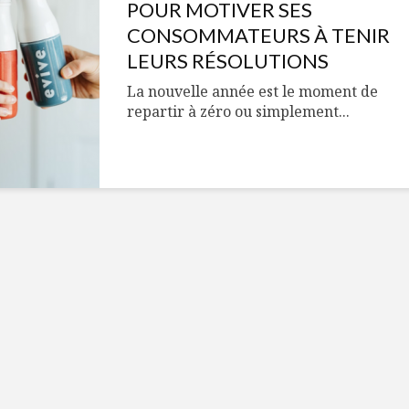
Cantons-de-l’Est
Le snack
POUR MOTIVER SES
s’invitent durant le
tendan
CONSOMMATEURS À TENIR
temps des Fêtes
LEURS RÉSOLUTIONS
Tout baigne dans
10 alime
La nouvelle année est le moment de
l’huile… de Caméline
vitamin
repartir à zéro ou simplement...
pour Chantal Van
à inclur
Winden
alimen