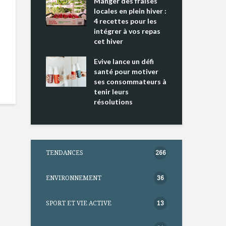
ing 2 : Une
Manger des fraises
Can
ce mondiale
locales en plein hiver :
s’i
4 recettes pour les
te
intégrer à vos repas
nts riches en
cet hiver
Tou
e D
l’h
e dans votre
Evive lance un défi
pou
tation
santé pour motiver
Wi
ses consommateurs à
tenir leurs
résolutions
TENDANCES
266
ENVIRONNEMENT
36
SPORT ET VIE ACTIVE
13