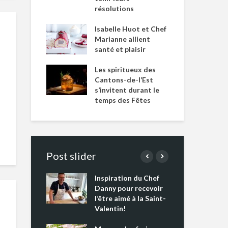
résolutions
Isabelle Huot et Chef
Marianne allient
santé et plaisir
Les spiritueux des
Cantons-de-l’Est
s’invitent durant le
temps des Fêtes
Post slider
Inspiration du Chef
Isa
s s’apprêtent
Danny pour recevoir
Mar
tout un
l’être aimé à la Saint-
san
 !
Valentin!
Les