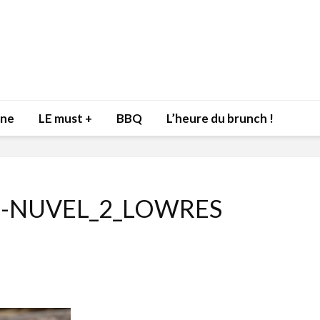
nne
LE must +
BBQ
L’heure du brunch !
-NUVEL_2_LOWRES
Inspiration du Chef
Isabelle
Danny pour recevoir
Mariann
l’être aimé à la Saint-
santé et
Valentin!
17 dé
4 février 2022
Les spir