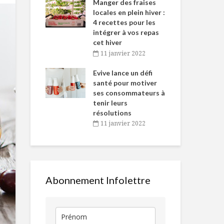
-de-l’Est
Manger des fraises
Can
nt durant le
locales en plein hiver :
s’i
es Fêtes
4 recettes pour les
te
intégrer à vos repas
vembre 2021
2
cet hiver
Amateurs de belle
Chocolats C
igne dans
Tou
11 janvier 2022
vaisselle
70
 de Caméline
l’h
antal Van
Evive lance un défi
pou
n
santé pour motiver
Wi
L’essor des
Veau europé
ses consommateurs à
vembre 2021
2
aliments
pané au babe
tenir leurs
«bioniques»
gaufres po
résolutions
de terre et 
11 janvier 2022
Conserver ses
noir
fruits et légumes
Les stats du
DUX
Abonnement Infolettre