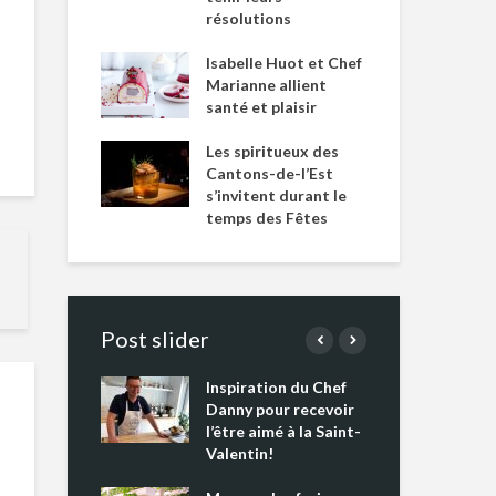
résolutions
Isabelle Huot et Chef
Marianne allient
santé et plaisir
Les spiritueux des
Cantons-de-l’Est
s’invitent durant le
temps des Fêtes
Post slider
Inspiration du Chef
Isa
s s’apprêtent
Danny pour recevoir
Mar
tout un
l’être aimé à la Saint-
san
 !
Valentin!
Les