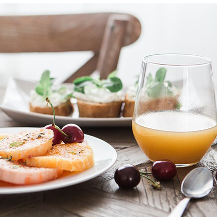
Manger des fraises
Cantons
locales en plein hiver :
s’invite
4 recettes pour les
temps d
intégrer à vos repas
25 no
cet hiver
Tout ba
11 janvier 2022
l’huile…
Evive lance un défi
pour Ch
santé pour motiver
Winde
ses consommateurs à
25 no
tenir leurs
résolutions
11 janvier 2022