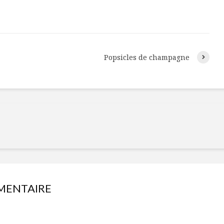
Popsicles de champagne
Isabelle Huot et Chef
Les
Marianne allient
insecte
MENTAIRE
santé et plaisir
à faire 
« buzz »
Les spiritueux des