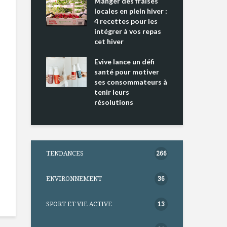
ing 2 : Une
Manger des fraises
Can
ce mondiale
locales en plein hiver :
s’i
4 recettes pour les
te
intégrer à vos repas
nts riches en
cet hiver
Tou
e D
l’h
e dans votre
Evive lance un défi
pou
tation
santé pour motiver
Wi
ses consommateurs à
tenir leurs
résolutions
TENDANCES
266
ENVIRONNEMENT
36
SPORT ET VIE ACTIVE
13