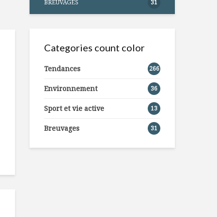
BREUVAGES
31
Categories count color
Tendances
266
Environnement
36
Sport et vie active
13
Breuvages
31