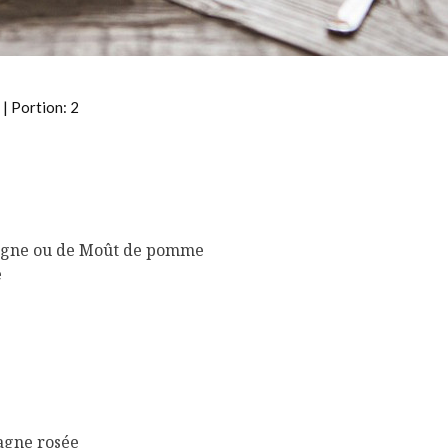
| Portion: 2
pagne ou de Moût de pomme
e
agne rosée