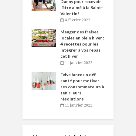
ne allient
Danny pour recevoir
M
et plaisir
l’être aimé à la Saint-
s
Valentin!
décembre 2021
4 février 2022
iritueux des
L
ns-de-l’Est
Manger des fraises
C
tent durant le
locales en plein hiver :
s
 des Fêtes
4 recettes pour les
t
intégrer à vos repas
novembre 2021
cet hiver
baigne dans
T
11 janvier 2022
e… de Caméline
l
Chantal Van
Evive lance un défi
p
en
santé pour motiver
ses consommateurs à
novembre 2021
tenir leurs
résolutions
11 janvier 2022