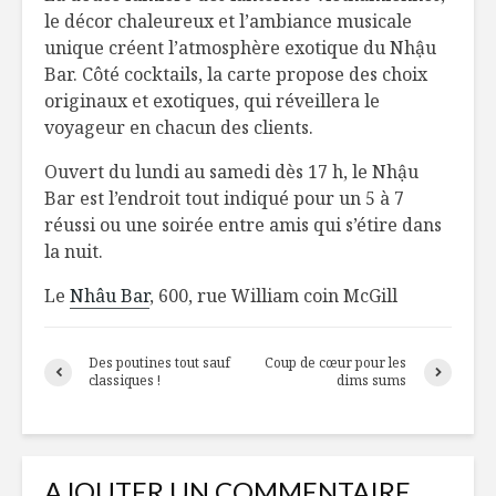
Du piment pour
Macaroni
le décor chaleureux et l’ambiance musicale
maigrir ?
fromage, 
unique créent l’atmosphère exotique du Nhậu
et oignon
Bar. Côté cocktails, la carte propose des choix
caramélis
originaux et exotiques, qui réveillera le
Escalope de porc
voyageur en chacun des clients.
pesto et chèvre
Un Borde
ses 15 an
Ouvert du lundi au samedi dès 17 h, le Nhậu
Québec
Vin rouge, pop-
Bar est l’endroit tout indiqué pour un 5 à 7
corn et cinéparc !
Ceviche d
réussi ou une soirée entre amis qui s’étire dans
pétoncle 
la nuit.
agrumes
Le
Nhâu Bar
, 600, rue William coin McGill
Des poutines tout sauf
Coup de cœur pour les
classiques !
dims sums
AJOUTER UN COMMENTAIRE