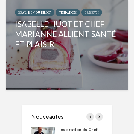
BEAU, BON OU INÉDIT
TENDANCES
DESSERTS
ISABELLE HUOT ET CHEF
MARIANNE ALLIENT SANTÉ
ET PLAISIR
Nouveautés
le Huot et Chef
Inspiration du Chef
I