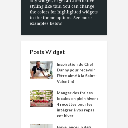
any widget, to get an alternative
styling like this. You can change
the colors for highlighted widgets
in the theme options. See more
examples below.
Posts Widget
Inspiration du Chef
Danny pour recevoir
l’être aimé à la Saint-
Valentin!
Manger des fraises
locales en plein hiver :
4 recettes pour les
intégrer à vos repas
cet hiver
Evive lance un défi