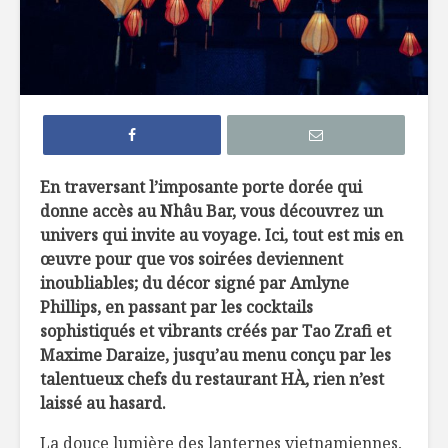
7 façons de
6 tendan
remplacer le pain
dans not
dans nos
assiette 
hamburgers
La crème 
TOP 10 des
menthe, c
meilleures
pour les 
En traversant l’imposante porte dorée qui
microbrasseries au
donne accès au Nhâu Bar, vous découvrez un
Québec à
Belles ini
univers qui invite au voyage. Ici, tout est mis en
découvrir !
d’ici
œuvre pour que vos soirées deviennent
Osez les flambés !
inoubliables; du décor signé par Amlyne
Phillips, en passant par les cocktails
sophistiqués et vibrants créés par Tao Zrafi et
Maxime Daraize, jusqu’au menu conçu par les
talentueux chefs du restaurant HÀ, rien n’est
laissé au hasard.
La douce lumière des lanternes vietnamiennes,