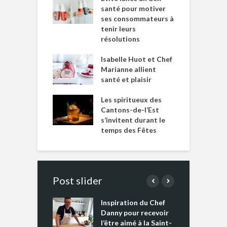
santé pour motiver
ses consommateurs à
tenir leurs
résolutions
Isabelle Huot et Chef
Marianne allient
santé et plaisir
Les spiritueux des
Cantons-de-l’Est
s’invitent durant le
temps des Fêtes
Post slider
Inspiration du Chef
I
es s’apprêtent
Danny pour recevoir
M
e tout un
l’être aimé à la Saint-
s