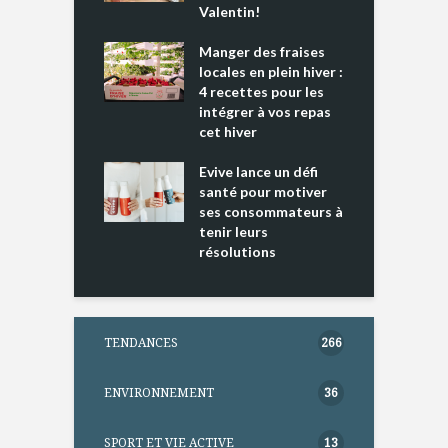
 » !
Valentin!
L
cking 2 : Une
Manger des fraises
C
nce mondiale
locales en plein hiver :
s
4 recettes pour les
t
intégrer à vos repas
ments riches en
cet hiver
T
ine D
l
ure dans votre
Evive lance un défi
p
ntation
santé pour motiver
ses consommateurs à
tenir leurs
résolutions
TENDANCES
266
ENVIRONNEMENT
36
SPORT ET VIE ACTIVE
13