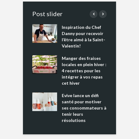
Post slider
Inspiration du Chef
I
es s’apprêtent
Danny pour recevoir
M
e tout un
l’être aimé à la Saint-
s
 » !
Valentin!
L
cking 2 : Une
Manger des fraises
C
nce mondiale
locales en plein hiver :
s
4 recettes pour les
t
intégrer à vos repas
ments riches en
cet hiver
T
ine D
l
ure dans votre
Evive lance un défi
p
ntation
santé pour motiver
ses consommateurs à
tenir leurs
résolutions