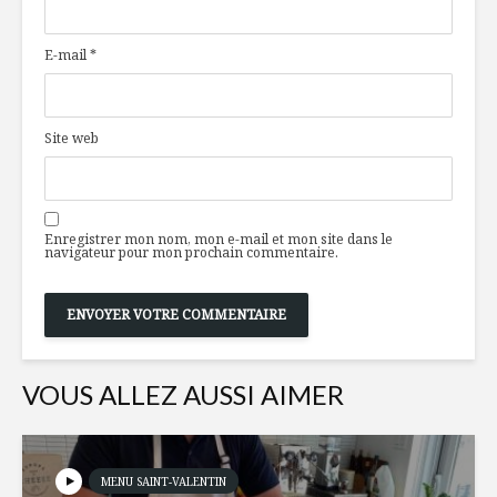
d’inspiration
réalités s
norvégienne
légumes
E-mail
*
Salade de
Bouteille 
crevettes, pommes
BeDirty
et raisins
Site web
Montréal en
Guide pra
Lumières éclaire à
d’un ferm
nouveau l’hiver
votre pro
Enregistrer mon nom, mon e-mail et mon site dans le
visite au
navigateur pour mon prochain commentaire.
VOUS ALLEZ AUSSI AIMER
MENU SAINT-VALENTIN