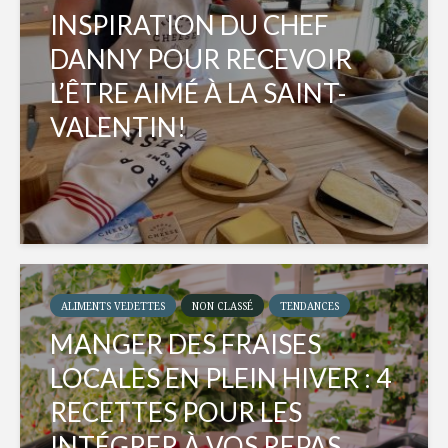
INSPIRATION DU CHEF
DANNY POUR RECEVOIR
L’ÊTRE AIMÉ À LA SAINT-
VALENTIN!
ALIMENTS VEDETTES
NON CLASSÉ
TENDANCES
MANGER DES FRAISES
LOCALES EN PLEIN HIVER : 4
RECETTES POUR LES
INTÉGRER À VOS REPAS...