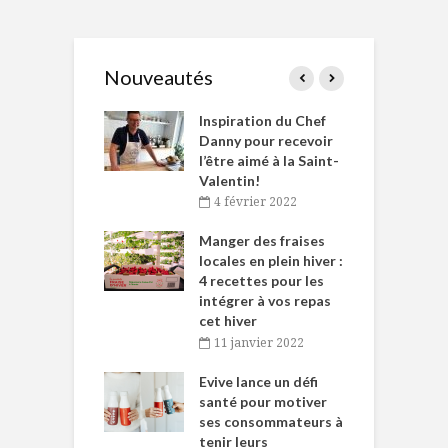
Nouveautés
le Huot et Chef
Inspiration du Chef
I
ne allient
Danny pour recevoir
M
et plaisir
l’être aimé à la Saint-
s
Valentin!
décembre 2021
4 février 2022
iritueux des
L
ns-de-l’Est
Manger des fraises
C
tent durant le
locales en plein hiver :
s
 des Fêtes
4 recettes pour les
t
intégrer à vos repas
novembre 2021
cet hiver
baigne dans
T
11 janvier 2022
e… de Caméline
l
Chantal Van
Evive lance un défi
p
en
santé pour motiver
ses consommateurs à
novembre 2021
tenir leurs