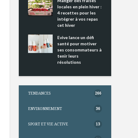
ing 2 : Une
Manger des fraises
Can
ce mondiale
locales en plein hiver :
s’i
4 recettes pour les
te
intégrer à vos repas
nts riches en
cet hiver
Tou
e D
l’h
e dans votre
Evive lance un défi
pou
tation
santé pour motiver
Wi
ses consommateurs à
tenir leurs
résolutions
TENDANCES
266
ENVIRONNEMENT
36
SPORT ET VIE ACTIVE
13