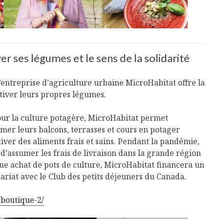
Cantons-de-l’Est
Le snack
s’invitent durant le
tendan
temps des Fêtes
Tout baigne dans
10 alime
l’huile… de Caméline
vitamin
er ses légumes et le sens de la solidarité
pour Chantal Van
à inclur
Winden
alimen
 l’entreprise d’agriculture urbaine MicroHabitat offre la
ltiver leurs propres légumes.
pour la culture potagère, MicroHabitat permet
mer leurs balcons, terrasses et cours en potager
tiver des aliments frais et sains. Pendant la pandémie,
d’assumer les frais de livraison dans la grande région
ue achat de pots de culture, MicroHabitat financera un
ariat avec le Club des petits déjeuners du Canada.
/boutique-2/