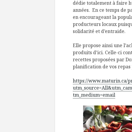
dédie totalement à faire b
années. En ce temps de p
en encourageant la popul
producteurs locaux puisqu
solidarité et d’entraide.
Elle propose ainsi une l’a
produits d’ici. Celle-ci co
recettes proposées par Dor
planification de vos repa
https://www.maturin.ca/p
utm_source=All&utm_c
tm_medium=email