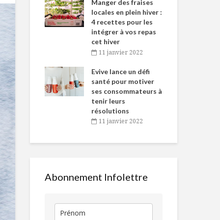
-de-l’Est
Manger des fraises
Can
nt durant le
locales en plein hiver :
s’i
es Fêtes
4 recettes pour les
te
intégrer à vos repas
vembre 2021
2
cet hiver
igne dans
Tou
11 janvier 2022
 de Caméline
l’h
Salade de
Bouteille de 
antal Van
Evive lance un défi
pou
concombre aux
BeDirty
n
santé pour motiver
Wi
crevettes
ses consommateurs à
vembre 2021
2
tenir leurs
Québec et Italie :
La poudre de
résolutions
de la passion dans
une poudre 
11 janvier 2022
l’assiette
bonheur
Quiche aux
Granola
poireaux et au
aphrodisiaq
fromage de chèvre
baies de Goj
Abonnement Infolettre