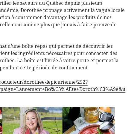
riller les saveurs du Québec depuis plusieurs
andémie, Dorothée propage activement la vague locale
ation à consommer davantage les produits de nos
’elle nous amène plus que jamais à faire preuve de
chat d’une boîte repas qui permet de découvrir les
ntient les ingrédients nécessaires pour concocter des
othée. La boîte est livrée à votre porte et permet la
s pendant cette période de confinement.
roducteur/dorothee-lepicurienne/252?
ampaign=Lancement+Bo%C3%AEte+Doroth%C3%A9e&u
Isabelle Huot et Chef
Les
Marianne allient
insecte
santé et plaisir
à faire 
« buzz »
Les spiritueux des