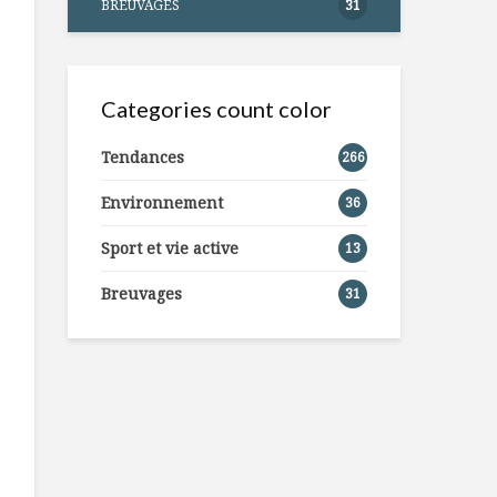
BREUVAGES
31
Categories count color
Tendances
266
Environnement
36
Sport et vie active
13
Breuvages
31