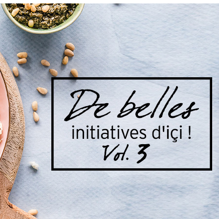
Manger des fraises
Cantons
locales en plein hiver :
s’invite
4 recettes pour les
temps d
intégrer à vos repas
25 no
cet hiver
Tout ba
11 janvier 2022
l’huile…
Evive lance un défi
pour Ch
santé pour motiver
Winde
ses consommateurs à
25 no
tenir leurs
résolutions
11 janvier 2022