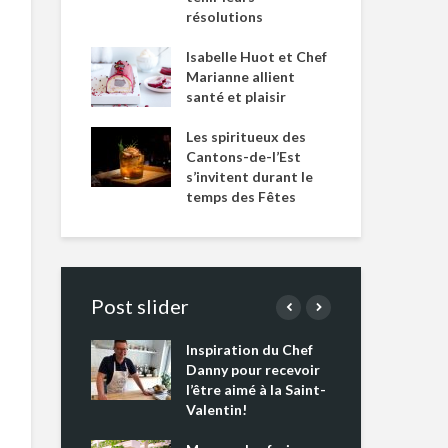
résolutions
Isabelle Huot et Chef
Marianne allient
santé et plaisir
Les spiritueux des
Cantons-de-l’Est
s’invitent durant le
temps des Fêtes
Post slider
Inspiration du Chef
Isa
s s’apprêtent
Danny pour recevoir
Mar
tout un
l’être aimé à la Saint-
san
 !
Valentin!
Les