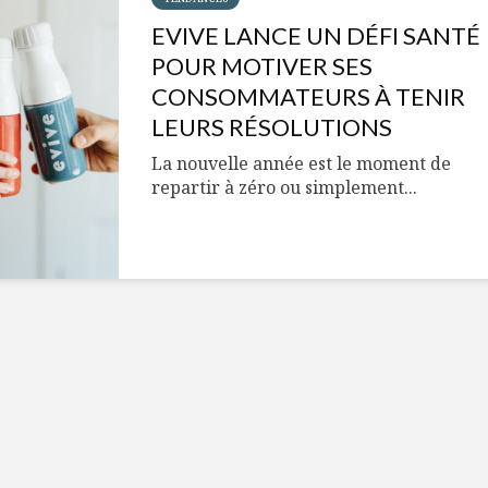
Cantons-de-l’Est
Le snack
s’invitent durant le
tendan
EVIVE LANCE UN DÉFI SANTÉ
temps des Fêtes
POUR MOTIVER SES
Tout baigne dans
10 alime
CONSOMMATEURS À TENIR
l’huile… de Caméline
vitamin
LEURS RÉSOLUTIONS
pour Chantal Van
à inclur
Winden
alimen
La nouvelle année est le moment de
repartir à zéro ou simplement...