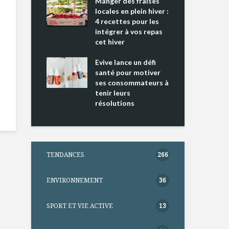
ing 2 : Une
Manger des fraises
Can
ce mondiale
locales en plein hiver :
s’i
4 recettes pour les
te
intégrer à vos repas
nts riches en
cet hiver
Tou
e D
l’h
e dans votre
Evive lance un défi
pou
tation
santé pour motiver
Wi
ses consommateurs à
tenir leurs
résolutions
TENDANCES
266
ENVIRONNEMENT
36
SPORT ET VIE ACTIVE
13