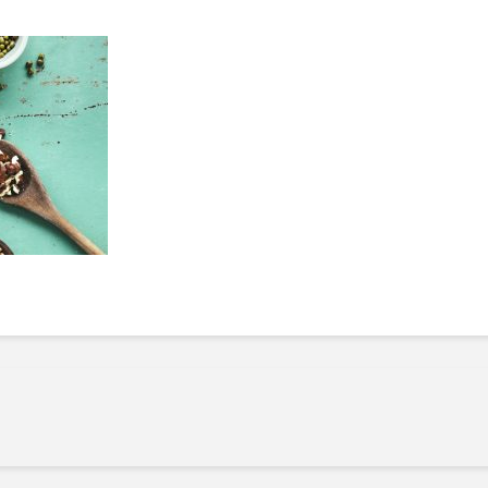
Manger des fraises
Cantons
locales en plein hiver :
s’invite
4 recettes pour les
temps d
intégrer à vos repas
25 no
cet hiver
Tout ba
11 janvier 2022
l’huile…
Evive lance un défi
pour Ch
santé pour motiver
Winde
ses consommateurs à
25 no
tenir leurs
résolutions
11 janvier 2022