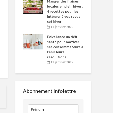
-de-l’Est
Manger des fraises
Can
nt durant le
locales en plein hiver :
s’i
es Fêtes
4 recettes pour les
te
intégrer à vos repas
vembre 2021
2
cet hiver
igne dans
Tou
11 janvier 2022
Tourbillon de
L’Italie que j
 de Caméline
l’h
citron et bleuets
antal Van
Evive lance un défi
pou
sauvages
n
santé pour motiver
Wi
ses consommateurs à
vembre 2021
2
Autant en emporte
Toujours
tenir leurs
le temps de Noël
disponibles 
résolutions
temps de cri
11 janvier 2022
Parfait au yogourt
Tendances d
consommati
10 prochaine
années
Abonnement Infolettre