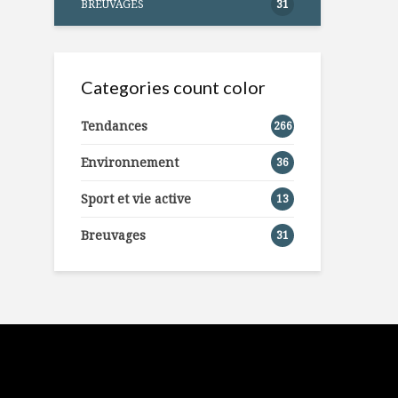
BREUVAGES
31
Categories count color
Tendances
266
Environnement
36
Sport et vie active
13
Breuvages
31