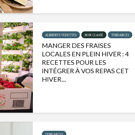
ALIMENTS VEDETTES
NON CLASSÉ
TENDANCES
MANGER DES FRAISES
LOCALES EN PLEIN HIVER : 4
RECETTES POUR LES
INTÉGRER À VOS REPAS CET
HIVER...
Isabelle Huot et Chef
Les
Marianne allient
insecte
santé et plaisir
à faire 
« buzz »
Les spiritueux des
TENDANCES