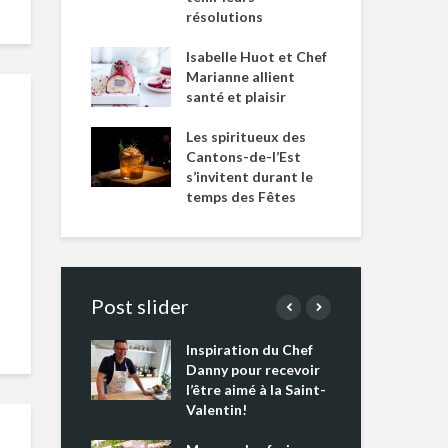
résolutions
Isabelle Huot et Chef
Marianne allient
santé et plaisir
Les spiritueux des
Cantons-de-l’Est
s’invitent durant le
temps des Fêtes
Post slider
Inspiration du Chef
Isa
s s’apprêtent
Danny pour recevoir
Mar
tout un
l’être aimé à la Saint-
san
 !
Valentin!
Les