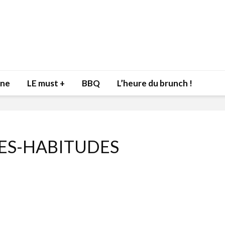
nne
LE must +
BBQ
L’heure du brunch !
ES-HABITUDES
Inspiration du Chef
Isabelle
Danny pour recevoir
Mariann
l’être aimé à la Saint-
santé et
Valentin!
17 dé
4 février 2022
Les spir