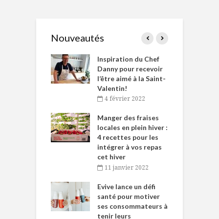
Nouveautés
le Huot et Chef
Inspiration du Chef
I
ne allient
Danny pour recevoir
M
et plaisir
l’être aimé à la Saint-
s
Valentin!
décembre 2021
4 février 2022
iritueux des
L
ns-de-l’Est
Manger des fraises
C
tent durant le
locales en plein hiver :
s
 des Fêtes
4 recettes pour les
t
intégrer à vos repas
novembre 2021
cet hiver
baigne dans
T
11 janvier 2022
e… de Caméline
l
Chantal Van
Evive lance un défi
p
en
santé pour motiver
ses consommateurs à
novembre 2021
tenir leurs