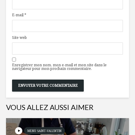
: Le terroir tatoué
sauf class
sur le coeur
E-mail
*
Jambon au sirop
Permettr
d’érable, moutarde
choix ali
et bière
sains et 
Site web
pour les 
Carburer au grillon
OEufs BLT
bénédicti
Enregistrer mon nom, mon e-mail et mon site dans le
navigateur pour mon prochain commentaire.
VOUS ALLEZ AUSSI AIMER
MENU SAINT-VALENTIN