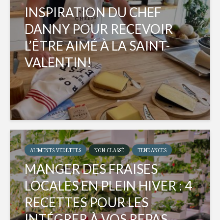
INSPIRATION DU CHEF
DANNY POUR RECEVOIR
L’ÊTRE AIMÉ À LA SAINT-
VALENTIN!
ALIMENTS VEDETTES
NON CLASSÉ
TENDANCES
MANGER DES FRAISES
LOCALES EN PLEIN HIVER : 4
RECETTES POUR LES
INTÉGRER À VOS REPAS...