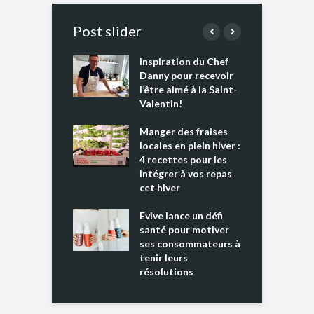
Post slider
Inspiration du Chef
I
es s’apprêtent
Danny pour recevoir
M
e tout un
l’être aimé à la Saint-
s
 » !
Valentin!
L
cking 2 : Une
Manger des fraises
C
nce mondiale
locales en plein hiver :
s
4 recettes pour les
t
intégrer à vos repas
ments riches en
cet hiver
T
ine D
l
ure dans votre
Evive lance un défi
p
ntation
santé pour motiver
ses consommateurs à
tenir leurs
résolutions