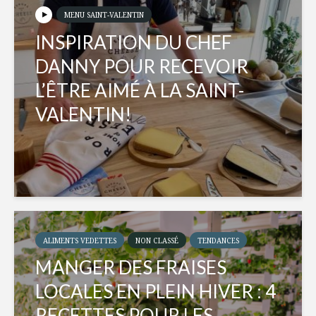
MENU SAINT-VALENTIN
INSPIRATION DU CHEF
DANNY POUR RECEVOIR
L’ÊTRE AIMÉ À LA SAINT-
VALENTIN!
ALIMENTS VEDETTES
NON CLASSÉ
TENDANCES
MANGER DES FRAISES
LOCALES EN PLEIN HIVER : 4
RECETTES POUR LES