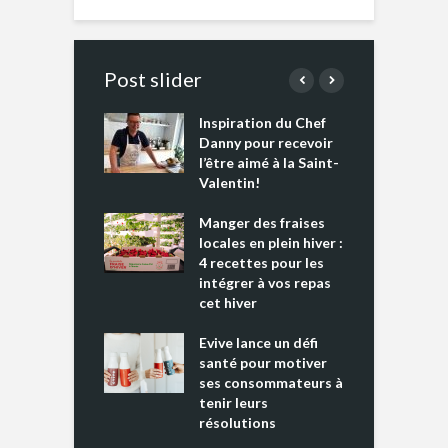
Post slider
Inspiration du Chef
I
es s’apprêtent
Danny pour recevoir
M
e tout un
l’être aimé à la Saint-
s
 » !
Valentin!
L
cking 2 : Une
Manger des fraises
C
nce mondiale
locales en plein hiver :
s
4 recettes pour les
t
intégrer à vos repas
ments riches en
cet hiver
T
ine D
l
ure dans votre
Evive lance un défi
p
ntation
santé pour motiver
ses consommateurs à
tenir leurs
résolutions