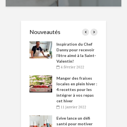
Nouveautés
le Huot et Chef
Inspiration du Chef
I
ne allient
Danny pour recevoir
M
et plaisir
l’être aimé à la Saint-
s
Valentin!
décembre 2021
4 février 2022
iritueux des
L
ns-de-l’Est
Manger des fraises
C
tent durant le
locales en plein hiver :
s
 des Fêtes
4 recettes pour les
t
intégrer à vos repas
novembre 2021
cet hiver
baigne dans
T
11 janvier 2022
e… de Caméline
l
Chantal Van
Evive lance un défi
p
en
santé pour motiver