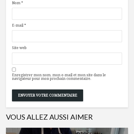
Nom
*
aux champignons
boudin no
et kale
pommes
caraméli
Le Réduit de Léo :
E-mail
*
une liqueur de gin
Certifica
pour souligner le
au bar Le
temps des sucres
Site web
CANNOLIS
Sexe et…
RICOTTA-
condimen
PISTACHES
Enregistrer mon nom, mon e-mail et mon site dans le
navigateur pour mon prochain commentaire.
VOUS ALLEZ AUSSI AIMER