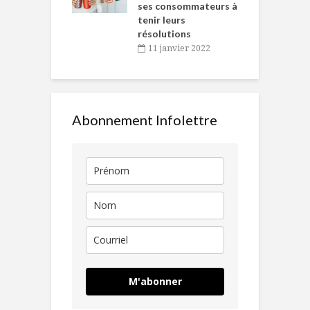
ses consommateurs à
novembre 2021
tenir leurs
résolutions
11 janvier 2022
Abonnement Infolettre
M'abonner