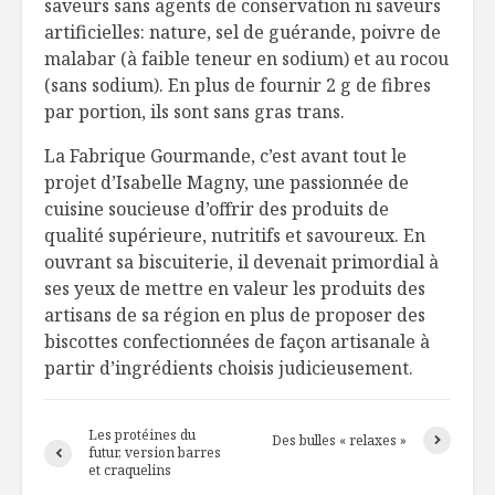
saveurs sans agents de conservation ni saveurs
artificielles: nature, sel de guérande, poivre de
malabar (à faible teneur en sodium) et au rocou
Macaronis à la
Frappé ver
(sans sodium). En plus de fournir 2 g de fibres
truffe, lardons et
pomme
chapelure
par portion, ils sont sans gras trans.
Une ferme dans la
Une bière
La Fabrique Gourmande, c’est avant tout le
ville
partager 
projet d’Isabelle Magny, une passionnée de
tous!
cuisine soucieuse d’offrir des produits de
qualité supérieure, nutritifs et savoureux. En
ouvrant sa biscuiterie, il devenait primordial à
ses yeux de mettre en valeur les produits des
artisans de sa région en plus de proposer des
biscottes confectionnées de façon artisanale à
partir d’ingrédients choisis judicieusement.
Les protéines du
Des bulles « relaxes »
futur, version barres
et craquelins