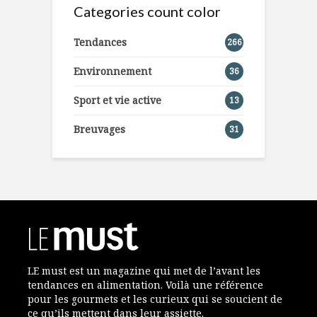
Categories count color
Tendances
266
Environnement
36
Sport et vie active
13
Breuvages
31
LE must est un magazine qui met de l’avant les
tendances en alimentation. Voilà une référence
pour les gourmets et les curieux qui se soucient de
ce qu’ils mettent dans leur assiette.