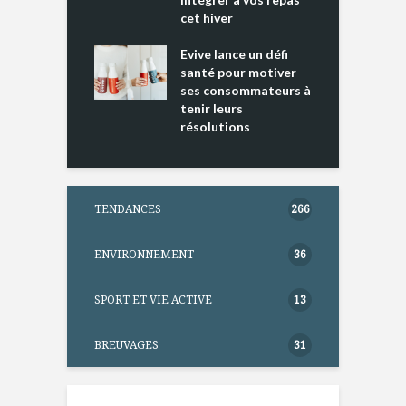
ments riches en
cet hiver
T
ine D
l
ure dans votre
Evive lance un défi
p
ntation
santé pour motiver
ses consommateurs à
tenir leurs
résolutions
TENDANCES
266
ENVIRONNEMENT
36
SPORT ET VIE ACTIVE
13
BREUVAGES
31