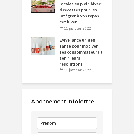
tent durant le
locales en plein hiver :
s
 des Fêtes
4 recettes pour les
t
intégrer à vos repas
novembre 2021
cet hiver
baigne dans
T
11 janvier 2022
e… de Caméline
l
Chantal Van
Evive lance un défi
p
en
santé pour motiver
ses consommateurs à
novembre 2021
tenir leurs
résolutions
11 janvier 2022
Abonnement Infolettre