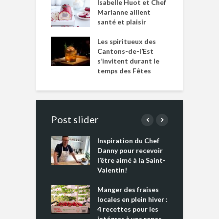
Isabelle Huot et Chef
Marianne allient
santé et plaisir
Les spiritueux des
Cantons-de-l’Est
s’invitent durant le
temps des Fêtes
Post slider
Inspiration du Chef
I
es s’apprêtent
Danny pour recevoir
M
e tout un
l’être aimé à la Saint-
s
 » !
Valentin!
L
cking 2 : Une
Manger des fraises
C
nce mondiale
locales en plein hiver :
s
4 recettes pour les
t
intégrer à vos repas