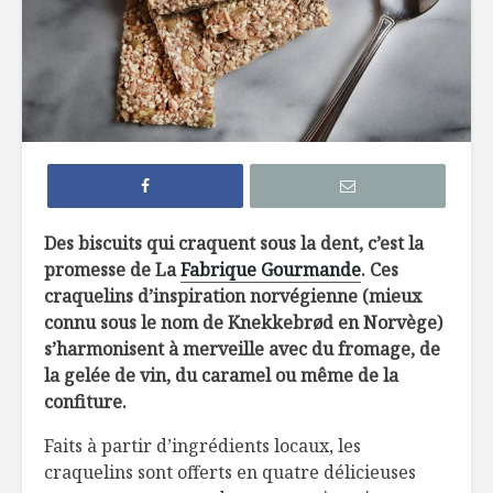
5 terrasses au
10 nouve
bord de l’eau à
produits 
découvrir !
dans une 
près de c
Le Réduit de Léo :
une liqueur de gin
5 vins par
pour souligner le
les repas 
temps des sucres
barbecue
Des biscuits qui craquent sous la dent, c’est la
Cucamelon : des
Des smoo
promesse de La
Fabrique Gourmande
. Ces
petites pastèques
cube!
craquelins d’inspiration norvégienne (mieux
!
connu sous le nom de Knekkebrød en Norvège)
s’harmonisent à merveille avec du fromage, de
la gelée de vin, du caramel ou même de la
confiture.
Faits à partir d’ingrédients locaux, les
Il faut qu’on se
Pizza des
craquelins sont offerts en quatre délicieuses
parle!
toute fleu