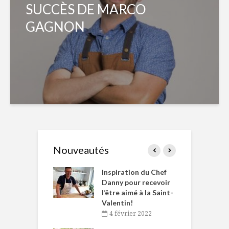
SUCCÈS DE MARCO
GAGNON
Nouveautés
le Huot et Chef
Inspiration du Chef
I
ne allient
Danny pour recevoir
M
et plaisir
l’être aimé à la Saint-
s
Valentin!
décembre 2021
4 février 2022
iritueux des
L