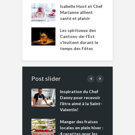
Isabelle Huot et Chef
Marianne allient
santé et plaisir
Les spiritueux des
Cantons-de-l’Est
s’invitent durant le
temps des Fêtes
Post slider
Inspiration du Chef
I
es s’apprêtent
Danny pour recevoir
M
e tout un
l’être aimé à la Saint-
s
 » !
Valentin!
L
cking 2 : Une
Manger des fraises
C
nce mondiale
locales en plein hiver :
s
4 recettes pour les
t