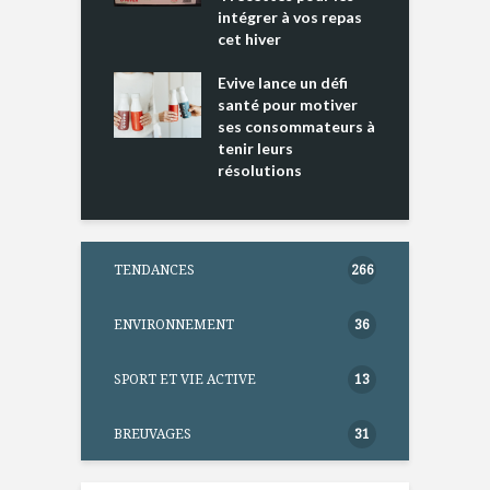
intégrer à vos repas
ments riches en
cet hiver
T
ine D
l
ure dans votre
Evive lance un défi
p
ntation
santé pour motiver
ses consommateurs à
tenir leurs
résolutions
TENDANCES
266
ENVIRONNEMENT
36
SPORT ET VIE ACTIVE
13
BREUVAGES
31