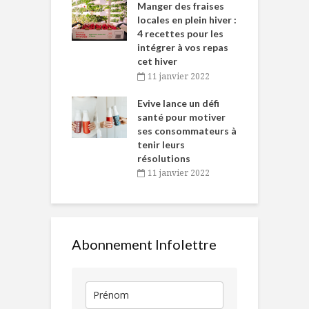
ns-de-l’Est
Manger des fraises
C
tent durant le
locales en plein hiver :
s
 des Fêtes
4 recettes pour les
t
intégrer à vos repas
novembre 2021
cet hiver
baigne dans
T
11 janvier 2022
e… de Caméline
l
Chantal Van
Evive lance un défi
p
en
santé pour motiver
ses consommateurs à
novembre 2021
tenir leurs
résolutions
11 janvier 2022
Abonnement Infolettre