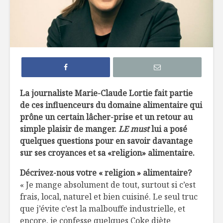
À table avec
5 femmes 
Nathalie Jobin,
changé le
nutritionniste, et
l’aliment
Patrice Godin,
comédien
Producteur
Ferme Jul
Les routes du cœur
et Fils
La journaliste Marie-Claude Lortie fait partie
de Jérôme Ferrer
de ces influenceurs du domaine alimentaire qui
Producteur
prône un certain lâcher-prise et un retour au
Les Jardi
Molson, brasseur
et Louisa
simple plaisir de manger.
LE must
lui a posé
de fierté depuis
quelques questions pour en savoir davantage
230 ans!
sur ses croyances et sa «religion» alimentaire.
Décrivez-nous votre « religion » alimentaire?
« Je mange absolument de tout, surtout si c’est
frais, local, naturel et bien cuisiné. Le seul truc
que j’évite c’est la malbouffe industrielle, et
encore, je confesse quelques Coke diète
Bûche de Noël au
L’Écosse à