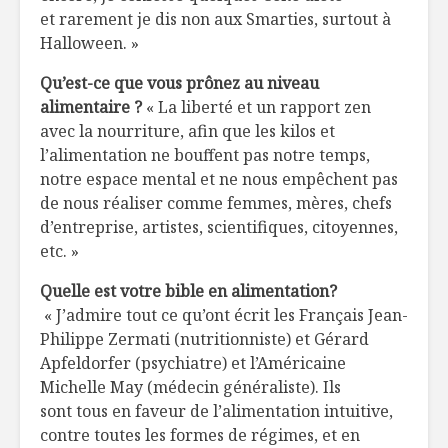
chocolat
Maison p
et rarement je dis non aux Smarties, surtout à
Halloween. »
L’Oasis des Italiens
Gaspillag
Qu’est-ce que vous prônez au niveau
Portorož, Slovénie
opulence
alimentaire ?
« La liberté et un rapport zen
alimentai
avec la nourriture, afin que les kilos et
l’alimentation ne bouffent pas notre temps,
Toujours
Tourte d
disponibles en
douces et
notre espace mental et ne nous empêchent pas
temps de crise
bouquet 
de nous réaliser comme femmes, mères, chefs
légumes e
d’entreprise, artistes, scientifiques, citoyennes,
coco
etc. »
Quelle est votre bible en alimentation?
« J’admire tout ce qu’ont écrit les Français Jean-
Philippe Zermati (nutritionniste) et Gérard
Apfeldorfer (psychiatre) et l’Américaine
Michelle May (médecin généraliste). Ils
sont tous en faveur de l’alimentation intuitive,
contre toutes les formes de régimes, et en