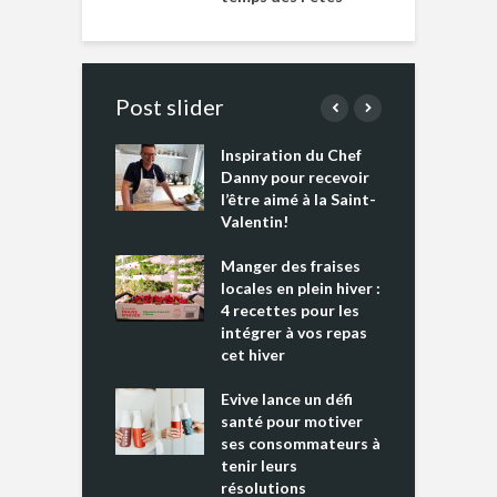
Post slider
Inspiration du Chef
I
es s’apprêtent
Danny pour recevoir
M
e tout un
l’être aimé à la Saint-
s
 » !
Valentin!
L
cking 2 : Une
Manger des fraises
C
nce mondiale
locales en plein hiver :
s
4 recettes pour les
t
intégrer à vos repas
ments riches en
cet hiver
T
ine D
l
ure dans votre
Evive lance un défi
p
ntation
santé pour motiver
ses consommateurs à
tenir leurs
résolutions