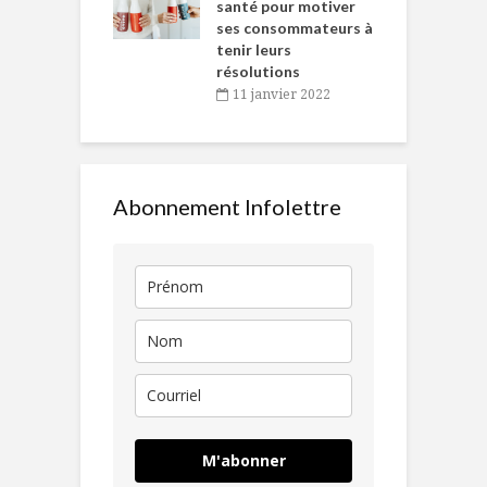
en
santé pour motiver
ses consommateurs à
novembre 2021
tenir leurs
résolutions
11 janvier 2022
Abonnement Infolettre
M'abonner