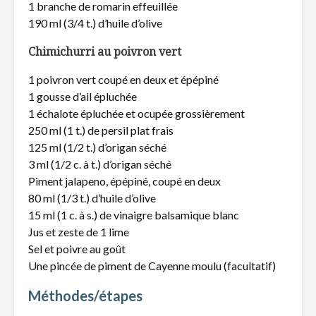
1 branche de romarin effeuillée
190 ml (3/4 t.) d’huile d’olive
Fudge glacé
L’avant 
Igloofest
Chimichurri au poivron vert
1 poivron vert coupé en deux et épépiné
Metro augmente
Des plaisi
son offre en ligne
table au l
1 gousse d’ail épluchée
pour mieux servir
1 échalote épluchée et ocupée grossièrement
encore plus de
250 ml (1 t.) de persil plat frais
québécois
125 ml (1/2 t.) d’origan séché
3 ml (1/2 c. à t.) d’origan séché
Piment jalapeno, épépiné, coupé en deux
80 ml (1/3 t.) d’huile d’olive
15 ml (1 c. à s.) de vinaigre balsamique blanc
Jus et zeste de 1 lime
Sel et poivre au goût
Une pincée de piment de Cayenne moulu (facultatif)
Méthodes/étapes