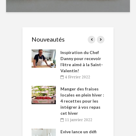
Nouveautés
le Huot et Chef
Inspiration du Chef
I
ne allient
Danny pour recevoir
M
et plaisir
l’être aimé à la Saint-
s
Valentin!
décembre 2021
4 février 2022
iritueux des
L
ns-de-l’Est
Manger des fraises
C
tent durant le
locales en plein hiver :
s
 des Fêtes
4 recettes pour les
t
intégrer à vos repas
novembre 2021
cet hiver
baigne dans
T
11 janvier 2022
e… de Caméline
l
Chantal Van
Evive lance un défi
p