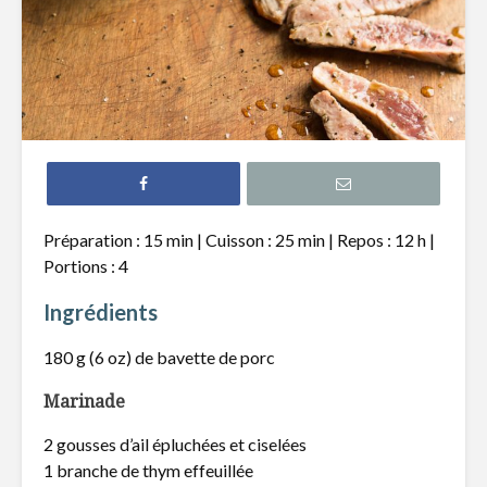
Filet de truite à
Hamburg
l’érable
revisité s
Tataki de thon
Pain naan
épicé et nouilles de
pizza, poi
riz
chèvre
Gnocchis au
Quiche a
Préparation : 15 min | Cuisson : 25 min | Repos : 12 h |
canard effiloché
poireaux 
Portions : 4
fromage 
Ingrédients
180 g (6 oz) de bavette de porc
Marinade
Le thé : l’infusion
À vos noy
2 gousses d’ail épluchées et ciselées
parfaite pour votre
pépins!
1 branche de thym effeuillée
santé !