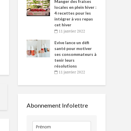
-de-l’Est
Manger des fraises
Can
nt durant le
locales en plein hiver :
s’i
es Fêtes
4 recettes pour les
te
intégrer à vos repas
vembre 2021
2
cet hiver
igne dans
Tou
11 janvier 2022
La cuisine au
Planifier ses
 de Caméline
l’h
féminin
c’est en prof
antal Van
Evive lance un défi
pou
n
santé pour motiver
Wi
ses consommateurs à
vembre 2021
2
Chaudrée de
Velouté
tenir leurs
patate, maïs et
parmentier
résolutions
céleri
poireaux, p
11 janvier 2022
et érable
Le behind the
«cène»LE must
L’alimentati
la femme à t
les étapes de
Abonnement Infolettre