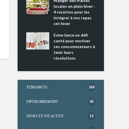
ing 2 : Une
Manger des fraises
Can
ce mondiale
locales en plein hiver :
s’i
4 recettes pour les
te
intégrer à vos repas
nts riches en
cet hiver
Tou
e D
l’h
e dans votre
Evive lance un défi
pou
tation
santé pour motiver
Wi
ses consommateurs à
tenir leurs
résolutions
TENDANCES
266
ENVIRONNEMENT
36
SPORT ET VIE ACTIVE
13