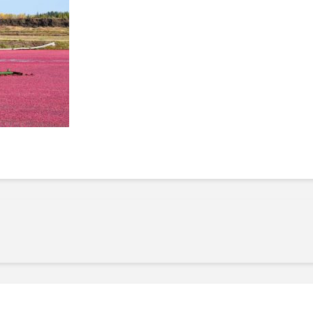
Manger des fraises
Cantons
locales en plein hiver :
s’invite
4 recettes pour les
temps d
intégrer à vos repas
25 no
cet hiver
Tout ba
11 janvier 2022
l’huile…
Evive lance un défi
pour Ch
santé pour motiver
Winde
ses consommateurs à
25 no
tenir leurs
résolutions
11 janvier 2022