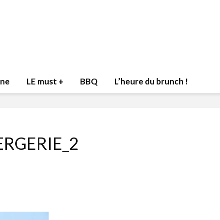
nne
LE must +
BBQ
L’heure du brunch !
RGERIE_2
Inspiration du Chef
Isabelle
Danny pour recevoir
Mariann
l’être aimé à la Saint-
santé et
Valentin!
17 dé
4 février 2022
Les spir