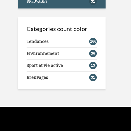
BREUVAGES
31
Categories count color
Tendances
266
Environnement
36
Sport et vie active
13
Breuvages
31