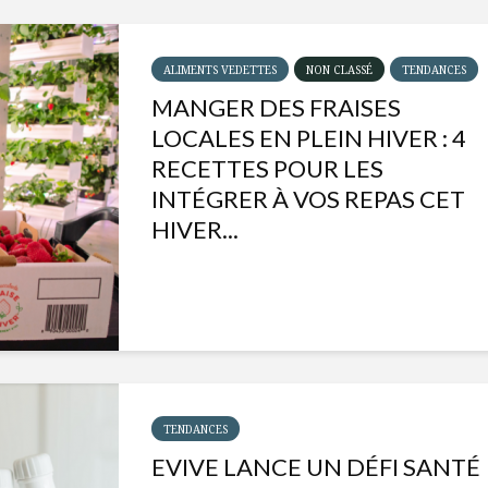
ALIMENTS VEDETTES
NON CLASSÉ
TENDANCES
MANGER DES FRAISES
LOCALES EN PLEIN HIVER : 4
RECETTES POUR LES
INTÉGRER À VOS REPAS CET
HIVER...
Isabelle Huot et Chef
Les
Marianne allient
insecte
santé et plaisir
à faire 
TENDANCES
« buzz »
EVIVE LANCE UN DÉFI SANTÉ
Les spiritueux des