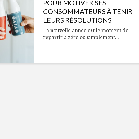
Cantons-de-l’Est
Le snack
POUR MOTIVER SES
s’invitent durant le
tendan
CONSOMMATEURS À TENIR
temps des Fêtes
LEURS RÉSOLUTIONS
Tout baigne dans
10 alime
La nouvelle année est le moment de
l’huile… de Caméline
vitamin
repartir à zéro ou simplement...
pour Chantal Van
à inclur
Winden
alimen