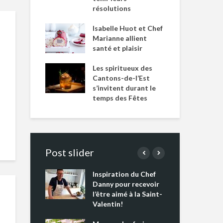
résolutions
Isabelle Huot et Chef
Marianne allient
santé et plaisir
Les spiritueux des
Cantons-de-l’Est
s’invitent durant le
temps des Fêtes
Post slider
Inspiration du Chef
Isa
s s’apprêtent
Danny pour recevoir
Mar
tout un
l’être aimé à la Saint-
san
 !
Valentin!
Les