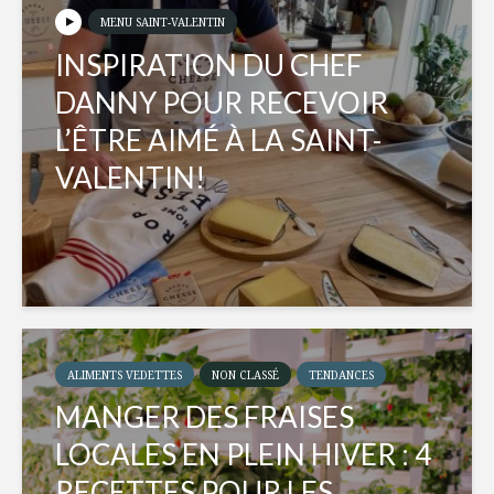
MENU SAINT-VALENTIN
INSPIRATION DU CHEF
DANNY POUR RECEVOIR
L’ÊTRE AIMÉ À LA SAINT-
VALENTIN!
ALIMENTS VEDETTES
NON CLASSÉ
TENDANCES
MANGER DES FRAISES
LOCALES EN PLEIN HIVER : 4
RECETTES POUR LES