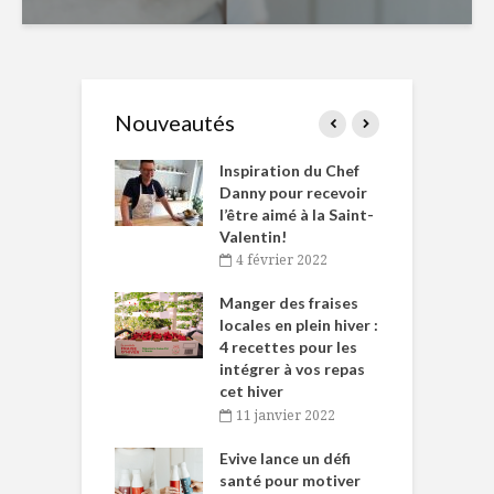
Nouveautés
le Huot et Chef
Inspiration du Chef
I
ne allient
Danny pour recevoir
M
et plaisir
l’être aimé à la Saint-
s
Valentin!
décembre 2021
4 février 2022
iritueux des
L
ns-de-l’Est
Manger des fraises
C
tent durant le
locales en plein hiver :
s
 des Fêtes
4 recettes pour les
t
intégrer à vos repas
novembre 2021
cet hiver
baigne dans
T
11 janvier 2022
e… de Caméline
l
Chantal Van
Evive lance un défi
p
en
santé pour motiver