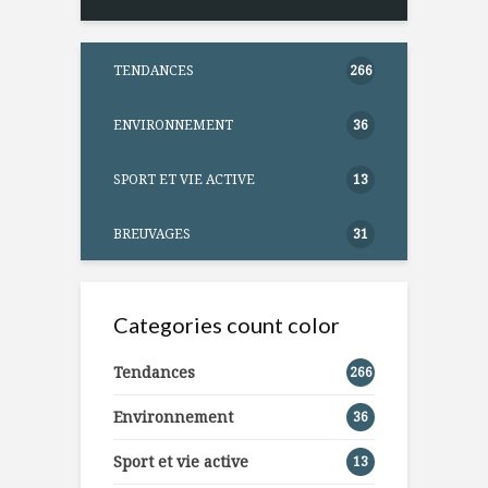
TENDANCES
266
ENVIRONNEMENT
36
SPORT ET VIE ACTIVE
13
BREUVAGES
31
Categories count color
Tendances
266
Environnement
36
Sport et vie active
13