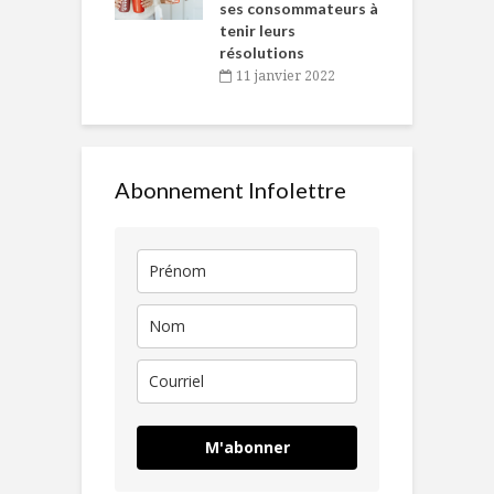
ses consommateurs à
novembre 2021
tenir leurs
résolutions
11 janvier 2022
Abonnement Infolettre
M'abonner