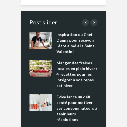
Post slider
Inspiration du Chef
I
es s’apprêtent
Danny pour recevoir
M
e tout un
l’être aimé à la Saint-
s
 » !
Valentin!
L
cking 2 : Une
Manger des fraises
C
nce mondiale
locales en plein hiver :
s
4 recettes pour les
t
intégrer à vos repas
ments riches en
cet hiver
T
ine D
l
ure dans votre
Evive lance un défi
p
ntation
santé pour motiver
ses consommateurs à
tenir leurs
résolutions