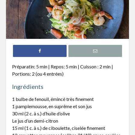
Salade nordique
Ragoût de
noirs à la
Brochettes de
Salade ti
légumes et
poires gr
halloumi
vinaigret
porto
Salade de
Préparatin: 5 min | Repos: 5 min | Cuisson : 2 min |
couscous israélien,
Salade de 
Portions: 2 (ou 4 entrées)
tomates séchées,
goberge,
noix de pin
brunoise 
Ingrédients
mangue
1 bulbe de fenouil, émincé très finement
1 pamplemousse, en suprême et son jus
30 ml (2 c. à s.) d’huile d’olive
Le jus d’un demi-citron
15 ml (1 c. à s.) de ciboulette, ciselée finement
Ça « champignonne
C’est coc