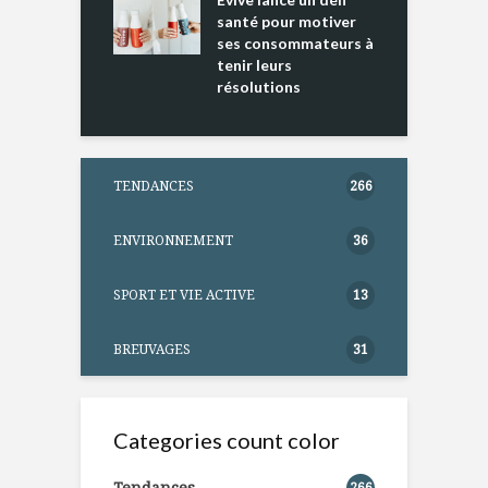
ntation
santé pour motiver
ses consommateurs à
tenir leurs
résolutions
TENDANCES
266
ENVIRONNEMENT
36
SPORT ET VIE ACTIVE
13
BREUVAGES
31
Categories count color
Tendances
266