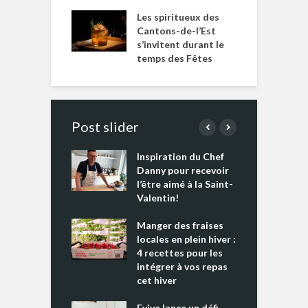
Les spiritueux des
Cantons-de-l’Est
s’invitent durant le
temps des Fêtes
Post slider
Inspiration du Chef
I
es s’apprêtent
Danny pour recevoir
M
e tout un
l’être aimé à la Saint-
s
 » !
Valentin!
L
cking 2 : Une
Manger des fraises
C
nce mondiale
locales en plein hiver :
s
4 recettes pour les
t
intégrer à vos repas
ments riches en
cet hiver
T
ine D
l
ure dans votre
Evive lance un défi
p