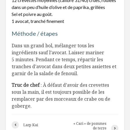
12 crevettes moyennes (calibre 31/40) crues, roulées
» au Québec !
c’est bon!
dans un peu d’huile d’olive et de paprika, grillées
Sel et poivre au goût.
1 avocat, tranché finement
Le bonheur est-il
Resto-Lof
au bout de la
une expér
Méthode / étapes
fourchette ?
culinaire
multisens
Dans un grand bol, mélanger tous les
Tourte au veau et
aux cèpes
L’huile d’o
ingrédients sauf l’avocat. Laisser mariner
dessert
5 minutes. Pendant ce temps, répartir les
tranches d’avocat dans deux petites assiettes et
garnir de la salade de fenouil.
Truc de chef
: À défaut d’avoir des crevettes
sous la main, il est toujours possible de les
remplacer par des morceaux de crabe ou de
goberge.
« Cari » de pommes
Larp Kai
de terre