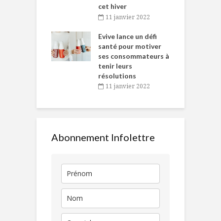
cet hiver
baigne dans
T
11 janvier 2022
e… de Caméline
l
Chantal Van
Evive lance un défi
p
en
santé pour motiver
ses consommateurs à
novembre 2021
tenir leurs
résolutions
11 janvier 2022
Abonnement Infolettre