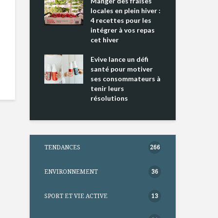
ing 2 : Une
Manger des fraises
Can
ce mondiale
locales en plein hiver :
s’i
4 recettes pour les
te
intégrer à vos repas
nts riches en
cet hiver
Tou
e D
l’h
e dans votre
Evive lance un défi
pou
tation
santé pour motiver
Wi
ses consommateurs à
tenir leurs
résolutions
TENDANCES
266
ENVIRONNEMENT
36
SPORT ET VIE ACTIVE
13