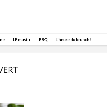
nne
LE must +
BBQ
L’heure du brunch !
VERT
Inspiration du Chef
Isabelle
Danny pour recevoir
Mariann
l’être aimé à la Saint-
santé et
Valentin!
17 dé
4 février 2022
Les spir