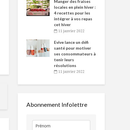
-de-l’Est
Manger des fraises
Can
nt durant le
locales en plein hiver :
s’i
es Fêtes
4 recettes pour les
te
intégrer à vos repas
vembre 2021
2
cet hiver
igne dans
Tou
11 janvier 2022
De la bière à l’eau
Le cannabis 
 de Caméline
l’h
de pluie
notre assiet
antal Van
Evive lance un défi
pou
Partie 2
n
santé pour motiver
Wi
ses consommateurs à
vembre 2021
2
New York,
Fudge glacé
tenir leurs
l’incomparable :
résolutions
escapade
11 janvier 2022
gourmande
Le design
Cupcakes de fête
d’emballage 
pour gourmands
l’art d’être
intolérants
emballant
Abonnement Infolettre