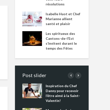
résolutions
Isabelle Huot et Chef
Marianne allient
santé et plaisir
Les spiritueux des
Cantons-de-l’Est
s’invitent durant le
temps des Fêtes
Post slider
Inspiration du Chef
Isa
s s’apprêtent
Danny pour recevoir
Mar
tout un
l’être aimé à la Saint-
san
 !
Valentin!
Les