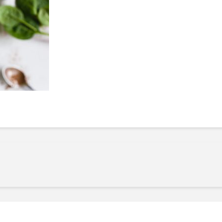
Manger des fraises
Cantons
locales en plein hiver :
s’invite
4 recettes pour les
temps d
intégrer à vos repas
25 no
cet hiver
Tout ba
11 janvier 2022
l’huile…
Evive lance un défi
pour Ch
santé pour motiver
Winde
ses consommateurs à
25 no
tenir leurs
résolutions
11 janvier 2022