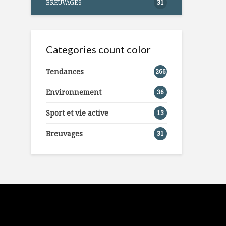
BREUVAGES
31
Categories count color
Tendances
266
Environnement
36
Sport et vie active
13
Breuvages
31