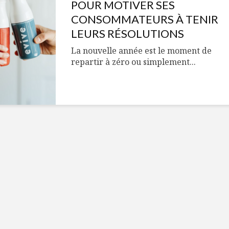
Cantons-de-l’Est
Le snack
POUR MOTIVER SES
s’invitent durant le
tendan
CONSOMMATEURS À TENIR
temps des Fêtes
LEURS RÉSOLUTIONS
Tout baigne dans
10 alime
La nouvelle année est le moment de
l’huile… de Caméline
vitamin
repartir à zéro ou simplement...
pour Chantal Van
à inclur
Winden
alimen