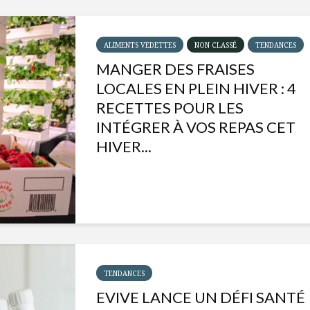
ALIMENTS VEDETTES
NON CLASSÉ
TENDANCES
MANGER DES FRAISES
LOCALES EN PLEIN HIVER : 4
RECETTES POUR LES
INTÉGRER À VOS REPAS CET
HIVER...
Isabelle Huot et Chef
Les
Marianne allient
insecte
santé et plaisir
à faire 
TENDANCES
« buzz »
EVIVE LANCE UN DÉFI SANTÉ
Les spiritueux des