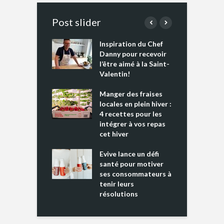
Post slider
Inspiration du Chef
I
es s’apprêtent
Danny pour recevoir
M
e tout un
l’être aimé à la Saint-
s
 » !
Valentin!
L
cking 2 : Une
Manger des fraises
C
nce mondiale
locales en plein hiver :
s
4 recettes pour les
t
intégrer à vos repas
ments riches en
cet hiver
T
ine D
l
ure dans votre
Evive lance un défi
p
ntation
santé pour motiver
ses consommateurs à
tenir leurs
résolutions