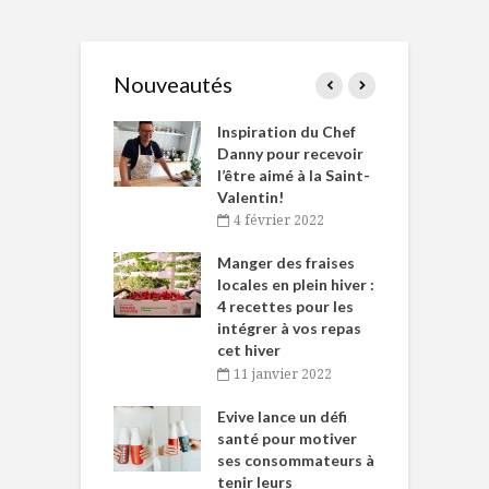
Nouveautés
le Huot et Chef
Inspiration du Chef
I
ne allient
Danny pour recevoir
M
et plaisir
l’être aimé à la Saint-
s
Valentin!
décembre 2021
4 février 2022
iritueux des
L
ns-de-l’Est
Manger des fraises
C
tent durant le
locales en plein hiver :
s
 des Fêtes
4 recettes pour les
t
intégrer à vos repas
novembre 2021
cet hiver
baigne dans
T
11 janvier 2022
e… de Caméline
l
Chantal Van
Evive lance un défi
p
en
santé pour motiver
ses consommateurs à
novembre 2021
tenir leurs