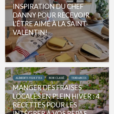
INSPIRATION DU CHEF
DANNY POUR RECEVOIR
L’ÊTRE AIMÉ À LA SAINT-
VALENTIN!
ALIMENTS VEDETTES
NON CLASSÉ
TENDANCES
MANGER DES FRAISES
LOCALES EN PLEIN HIVER : 4
RECETTES POUR LES
INTÉGRER À VOS REPAS...