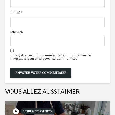
animalière
plaisirs, 
E-mail
*
Une ferme dans sa
Le maïs : 
cour
denrée d
Site web
Pad see ew
Le rendez
(Nouilles frites au
annuel de
soya)
Enregistrer mon nom, mon e-mail et mon site dans le
navigateur pour mon prochain commentaire.
VOUS ALLEZ AUSSI AIMER
MENU SAINT-VALENTIN