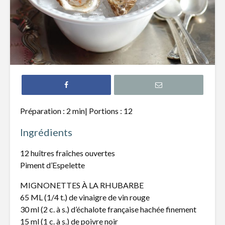
Croquettes de
Mijoté d
pois chiches, sauce
pâtes fra
au cari
asperges 
beurre de
Tartare de bœuf au
cheddar fort
Salade de
crevette
et raisins
Roulade de
Préparation : 2 min| Portions : 12
saumon fumé,
Potage d
fromage à la crème
fleur et p
Ingrédients
et fines herbes
chiches
12 huîtres fraîches ouvertes
Piment d’Espelette
MIGNONETTES À LA RHUBARBE
65 ML (1/4 t.) de vinaigre de vin rouge
30 ml (2 c. à s.) d’échalote française hachée finement
Pain aux bananes
La « relig
15 ml (1 c. à s.) de poivre noir
alimentai