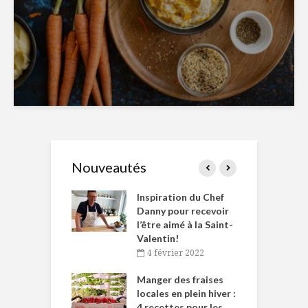
Nouveautés
le Huot et Chef
Inspiration du Chef
I
ne allient
Danny pour recevoir
M
et plaisir
l’être aimé à la Saint-
s
Valentin!
décembre 2021
4 février 2022
iritueux des
L
ns-de-l’Est
Manger des fraises
C
tent durant le
locales en plein hiver :
s
 des Fêtes
4 recettes pour les
t