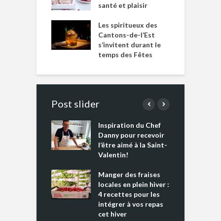
santé et plaisir
Les spiritueux des
Cantons-de-l’Est
s’invitent durant le
temps des Fêtes
Post slider
Inspiration du Chef
I
es s’apprêtent
Danny pour recevoir
M
e tout un
l’être aimé à la Saint-
s
 » !
Valentin!
L
cking 2 : Une
Manger des fraises
C
nce mondiale
locales en plein hiver :
s
4 recettes pour les
t
intégrer à vos repas
ments riches en
cet hiver
T