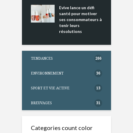
ine D
l
ure dans votre
Evive lance un défi
p
ntation
santé pour motiver
ses consommateurs à
tenir leurs
résolutions
TENDANCES
266
ENVIRONNEMENT
36
SPORT ET VIE ACTIVE
13
BREUVAGES
31
Categories count color