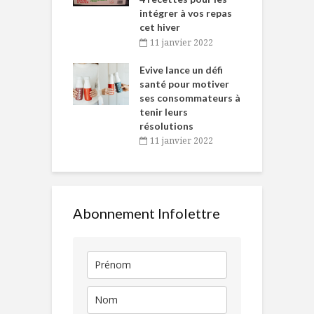
intégrer à vos repas
novembre 2021
cet hiver
baigne dans
T
11 janvier 2022
e… de Caméline
l
Chantal Van
Evive lance un défi
p
en
santé pour motiver
ses consommateurs à
novembre 2021
tenir leurs
résolutions
11 janvier 2022
Abonnement Infolettre