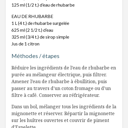
Laure War
125 ml (1/2 t.) d’eau de rhubarbe
Mousse salée
Tarte aux
EAU DE RHUBARBE
végétarienne
chanterell
1 L (4 t.) de rhubarbe surgelée
bette à c
625 ml (2 1/2 t.) d’eau
325 ml (3/4 t.) de sirop simple
« Diète solaire »
Tarte au 
Jus de 1 citron
avec la tomate et
d’érable 
l’avoine
crème fra
Méthodes / étapes
Réduire les ingrédients de l’eau de rhubarbe en
purée au mélangeur électrique, puis filtrer.
Amener l’eau de rhubarbe à ébullition, puis
passer au travers d’un coton fromage ou d’un
filtre à café. Conserver au réfrigérateur.
Dans un bol, mélanger tous les ingrédients de la
mignonette et réserver. Répartir la mignonette
sur les huîtres ouvertes et couvrir de piment
d’Espelette.