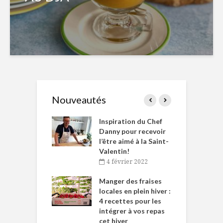
Nouveautés
le Huot et Chef
Inspiration du Chef
I
ne allient
Danny pour recevoir
M
et plaisir
l’être aimé à la Saint-
s
Valentin!
décembre 2021
4 février 2022
iritueux des
L
ns-de-l’Est
Manger des fraises
C
tent durant le
locales en plein hiver :
s
 des Fêtes
4 recettes pour les
t
intégrer à vos repas
novembre 2021
cet hiver