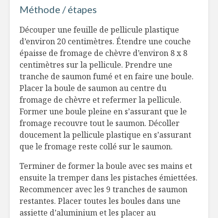
fouetté au miel
souper ra
Méthode / étapes
Les producteurs de
Des cond
Découper une feuille de pellicule plastique
porc
qui créen
d’environ 20 centimètres. Étendre une couche
Passionnés et
(bonne)
épaisse de fromage de chèvre d’environ 8 x 8
déterminés comme
dépendan
centimètres sur la pellicule. Prendre une
au premier jour
tranche de saumon fumé et en faire une boule.
Excursion
10 suggestions
à l’ombre
Placer la boule de saumon au centre du
pour recevoir sans
fromage de chèvre et refermer la pellicule.
mauvaises
Former une boule pleine en s’assurant que le
surprises à Noël
fromage recouvre tout le saumon. Décoller
doucement la pellicule plastique en s’assurant
que le fromage reste collé sur le saumon.
Terminer de former la boule avec ses mains et
ensuite la tremper dans les pistaches émiettées.
Recommencer avec les 9 tranches de saumon
restantes. Placer toutes les boules dans une
assiette d’aluminium et les placer au