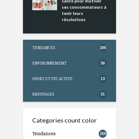
ntation
santé pour motiver
ses consommateurs à
tenir leurs
résolutions
TENDANCES
266
ENVIRONNEMENT
36
SPORT ET VIE ACTIVE
13
BREUVAGES
31
Categories count color
Tendances
266