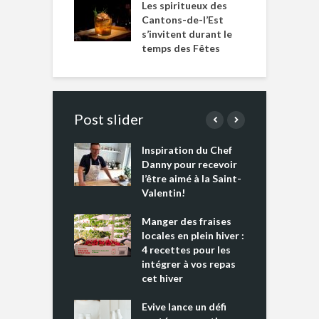
Les spiritueux des
Cantons-de-l’Est
s’invitent durant le
temps des Fêtes
Post slider
Inspiration du Chef
I
es s’apprêtent
Danny pour recevoir
M
e tout un
l’être aimé à la Saint-
s
 » !
Valentin!
L
cking 2 : Une
Manger des fraises
C
nce mondiale
locales en plein hiver :
s
4 recettes pour les
t
intégrer à vos repas
ments riches en
cet hiver
T
ine D
l
ure dans votre
Evive lance un défi
p