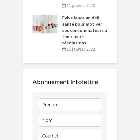
baigne dans
T
11 janvier 2022
e… de Caméline
l
Chantal Van
Evive lance un défi
p
en
santé pour motiver
ses consommateurs à
novembre 2021
tenir leurs
résolutions
11 janvier 2022
Abonnement Infolettre