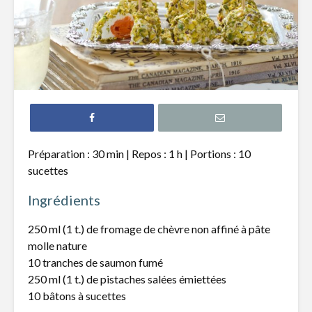
Croquettes de
Mijoté d
pois chiches, sauce
pâtes fra
au cari
asperges 
beurre de
Tartare de bœuf au
cheddar fort
Salade de
crevette
et raisins
Roulade de
Préparation : 30 min | Repos : 1 h | Portions : 10
saumon fumé,
Potage d
sucettes
fromage à la crème
fleur et p
et fines herbes
chiches
Ingrédients
250 ml (1 t.) de fromage de chèvre non affiné à pâte
molle nature
10 tranches de saumon fumé
250 ml (1 t.) de pistaches salées émiettées
Pêches rôties sur
Quoi avoi
10 bâtons à sucettes
le bbq, fromage
main pour