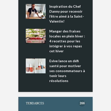
Inspiration du Chef
I
es s’apprêtent
Danny pour recevoir
M
e tout un
l’être aimé à la Saint-
s
 » !
Valentin!
L
cking 2 : Une
Manger des fraises
C
nce mondiale
locales en plein hiver :
s
4 recettes pour les
t
intégrer à vos repas
ments riches en
cet hiver
T
ine D
l
ure dans votre
Evive lance un défi
p
ntation
santé pour motiver
ses consommateurs à
tenir leurs
résolutions
TENDANCES
266