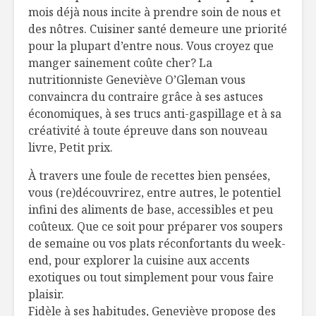
mois déjà nous incite à prendre soin de nous et
Pour sortir le
Pain plat
bûcheron en vous
oignons
des nôtres. Cuisiner santé demeure une priorité
caramélis
pour la plupart d’entre nous. Vous croyez que
mozzarell
manger sainement coûte cher? La
Barre granola au
pruneau e
nutritionniste Geneviève O’Gleman vous
matcha
convaincra du contraire grâce à ses astuces
Escalopes
et courge
économiques, à ses trucs anti-gaspillage et à sa
Comment faire de
créativité à toute épreuve dans son nouveau
la tire d’érable
livre, Petit prix.
maison
Tartines d
huile de 
À travers une foule de recettes bien pensées,
vous (re)découvrirez, entre autres, le potentiel
infini des aliments de base, accessibles et peu
coûteux. Que ce soit pour préparer vos soupers
de semaine ou vos plats réconfortants du week-
end, pour explorer la cuisine aux accents
exotiques ou tout simplement pour vous faire
plaisir.
Fidèle à ses habitudes, Geneviève propose des