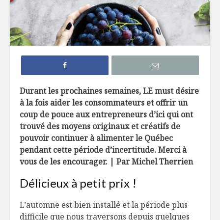
7 façons de
6 tendan
remplacer le pain
dans not
dans nos
assiette 
hamburgers
La crème 
TOP 10 des
menthe, c
meilleures
pour les 
Durant les prochaines semaines, LE must désire
microbrasseries au
à la fois aider les consommateurs et offrir un
Québec à
Belles ini
coup de pouce aux entrepreneurs d’ici qui ont
découvrir !
d’ici
trouvé des moyens originaux et créatifs de
Osez les flambés !
pouvoir continuer à alimenter le Québec
pendant cette période d’incertitude. Merci à
vous de les encourager. | Par Michel Therrien
Délicieux à petit prix !
L’automne est bien installé et la période plus
difficile que nous traversons depuis quelques