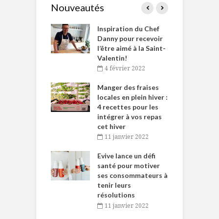
Nouveautés
le Huot et Chef
Inspiration du Chef
I
ne allient
Danny pour recevoir
M
et plaisir
l’être aimé à la Saint-
s
Valentin!
décembre 2021
4 février 2022
iritueux des
L
ns-de-l’Est
Manger des fraises
C
tent durant le
locales en plein hiver :
s
 des Fêtes
4 recettes pour les
t
intégrer à vos repas
novembre 2021
cet hiver
baigne dans
T
11 janvier 2022
e… de Caméline
l
Chantal Van
Evive lance un défi
p
en
santé pour motiver
ses consommateurs à
novembre 2021
tenir leurs
résolutions
11 janvier 2022