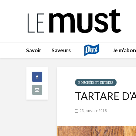
Savoir
Saveurs
Je m’abo
BOUCHÉES ET ENTRÉES
TARTARE D’
23 janvier 2018