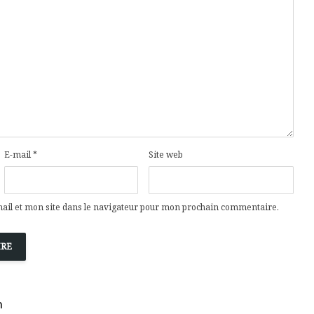
Cantons-de-l’Est
Le snack
s’invitent durant le
tendan
temps des Fêtes
Tout baigne dans
10 alime
l’huile… de Caméline
vitamin
pour Chantal Van
à inclur
Winden
alimen
E-mail
*
Site web
il et mon site dans le navigateur pour mon prochain commentaire.
n