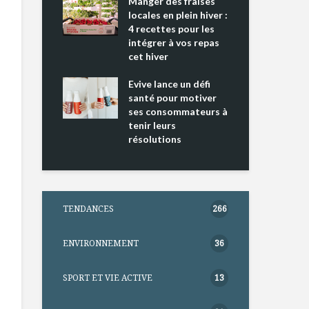
ing 2 : Une
Manger des fraises
Can
ce mondiale
locales en plein hiver :
s’i
4 recettes pour les
te
intégrer à vos repas
nts riches en
cet hiver
Tou
e D
l’h
e dans votre
Evive lance un défi
pou
tation
santé pour motiver
Wi
ses consommateurs à
tenir leurs
résolutions
TENDANCES
266
ENVIRONNEMENT
36
SPORT ET VIE ACTIVE
13