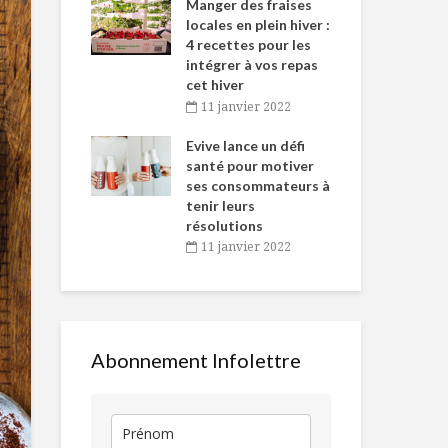
-de-l’Est
Manger des fraises
Can
nt durant le
locales en plein hiver :
s’i
es Fêtes
4 recettes pour les
te
intégrer à vos repas
vembre 2021
2
cet hiver
Toujours
Le Club des 
igne dans
Tou
11 janvier 2022
disponibles en
déjeuners,
 de Caméline
l’h
temps de crise
nourrissant 
antal Van
Evive lance un défi
pou
corps et l’esp
n
santé pour motiver
Wi
Pour sortir le
ses consommateurs à
vembre 2021
2
bûcheron en vous
Arancini au 
tenir leurs
en chapelure
résolutions
persil
11 janvier 2022
5 idées de
décoration pour le
Sur la route 
patio!
Charlevoix
Abonnement Infolettre