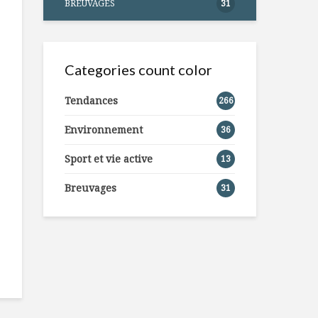
BREUVAGES
31
Categories count color
Tendances
266
Environnement
36
Sport et vie active
13
Breuvages
31