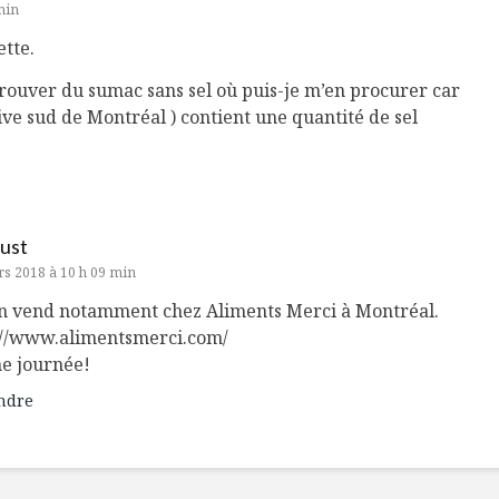
min
ette.
 trouver du sumac sans sel où puis-je m’en procurer car
rive sud de Montréal ) contient une quantité de sel
ust
s 2018 à 10 h 09 min
n vend notamment chez Aliments Merci à Montréal.
://www.alimentsmerci.com/
e journée!
ndre