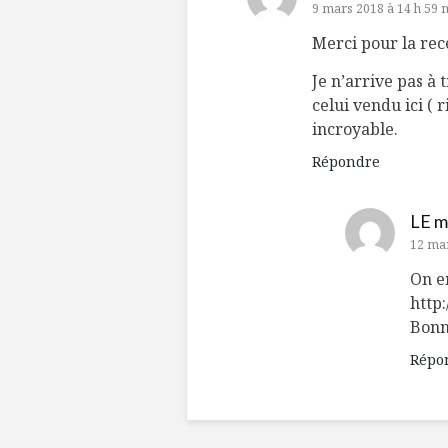
9 mars 2018 à 14 h 59 
Merci pour la rec
Je n’arrive pas à
celui vendu ici ( 
incroyable.
Répondre
LE m
12 mar
On e
http
Bonn
Répo