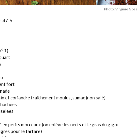
Photo: Virginie Goss
: 4 à 6
o
n
1)
quart
e
ate
ent fort
renade
cumin et coriandre fraîchement moulus, sumac (non salé)
, hachées
iselées
 en petits morceaux (on enlève les nerfs et le gras du gigot
gres pour le tartare)