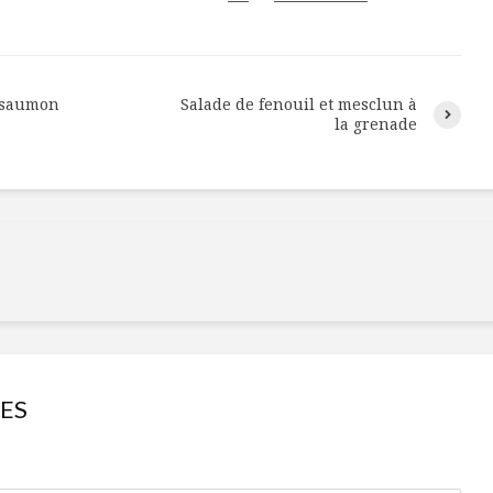
u saumon
Salade de fenouil et mesclun à
la grenade
Isabelle Huot et Chef
Les
ES
Marianne allient
insecte
santé et plaisir
à faire 
« buzz »
Les spiritueux des