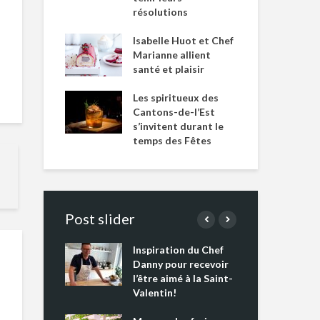
résolutions
Isabelle Huot et Chef
Marianne allient
santé et plaisir
Les spiritueux des
Cantons-de-l’Est
s’invitent durant le
temps des Fêtes
Post slider
Inspiration du Chef
Isa
s s’apprêtent
Danny pour recevoir
Mar
tout un
l’être aimé à la Saint-
san
 !
Valentin!
Les