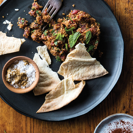
Manger des fraises
Cantons
locales en plein hiver :
s’invite
4 recettes pour les
temps d
intégrer à vos repas
25 no
cet hiver
Tout ba
11 janvier 2022
l’huile…
Evive lance un défi
pour Ch
santé pour motiver
Winde
ses consommateurs à
25 no
tenir leurs
résolutions
11 janvier 2022