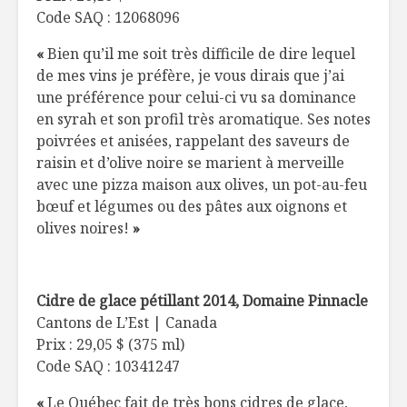
Code SAQ : 12068096
«
Bien qu’il me soit très difficile de dire lequel
de mes vins je préfère, je vous dirais que j’ai
une préférence pour celui-ci vu sa dominance
en syrah et son profil très aromatique. Ses notes
poivrées et anisées, rappelant des saveurs de
raisin et d’olive noire se marient à merveille
avec une pizza maison aux olives, un pot-au-feu
bœuf et légumes ou des pâtes aux oignons et
olives noires!
»
Cidre de glace pétillant 2014, D
omaine Pinnacle
Cantons de L’Est | Canada
Prix : 29,05 $ (375 ml)
Code SAQ : 10341247
«
Le Québec fait de très bons cidres de glace,