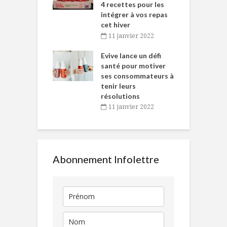
 des Fêtes
4 recettes pour les
t
intégrer à vos repas
novembre 2021
cet hiver
baigne dans
T
11 janvier 2022
e… de Caméline
l
Chantal Van
Evive lance un défi
p
en
santé pour motiver
ses consommateurs à
novembre 2021
tenir leurs
résolutions
11 janvier 2022
Abonnement Infolettre