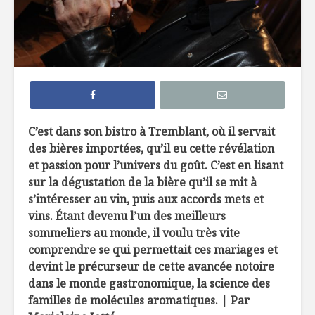
4 liqueurs de fruits
Cours de
du Québec à
mixologie
découvrir
Les 5 types de
Le whisky 
cidres de pommes
sexe ?
C’est dans son bistro à Tremblant, où il servait
des bières importées, qu’il eu cette révélation
En suivant les
Les vins d
et passion pour l’univers du goût. C’est en lisant
traces du loup:
de l’Okan
rencontre avec
trésors 
sur la dégustation de la bière qu’il se mit à
Alain Rochard
s’intéresser au vin, puis aux accords mets et
vins. Étant devenu l’un des meilleurs
sommeliers au monde, il voulu très vite
comprendre se qui permettait ces mariages et
devint le précurseur de cette avancée notoire
dans le monde gastronomique, la science des
L’eau dans une ère
Risotto, 
familles de molécules aromatiques. | Par
trouble
asperges 