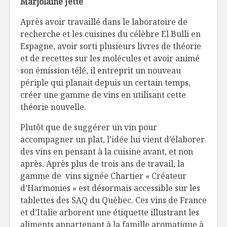
Marjolaine Jetté
champign
Après avoir travaillé dans le laboratoire de
Calendrier de
Des sand
recherche et les cuisines du célèbre El Bulli en
l’avent du Must!
sans nitri
Espagne, avoir sorti plusieurs livres de théorie
et de recettes sur les molécules et avoir animé
Sans gluten et sans
La Côte-
son émission télé, il entreprit un nouveau
sabot
visite à 
périple qui planait depuis un certain temps,
créer une gamme de vins en utilisant cette
théorie nouvelle.
Plutôt que de suggérer un vin pour
accompagner un plat, l’idée lui vient d’élaborer
des vins en pensant à la cuisine avant, et non
après. Après plus de trois ans de travail, la
gamme de vins signée Chartier « Créateur
d’Harmonies » est désormais accessible sur les
tablettes des SAQ du Québec. Ces vins de France
et d’Italie arborent une étiquette illustrant les
aliments appartenant à la famille aromatique à