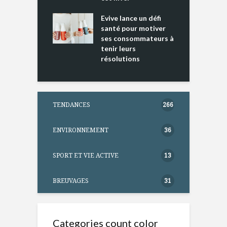
ine D
l
ure dans votre
Evive lance un défi
p
ntation
santé pour motiver
ses consommateurs à
tenir leurs
résolutions
TENDANCES
266
ENVIRONNEMENT
36
SPORT ET VIE ACTIVE
13
BREUVAGES
31
Categories count color