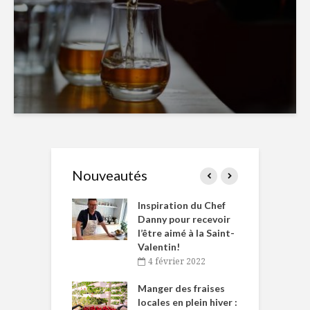
Nouveautés
le Huot et Chef
Inspiration du Chef
I
ne allient
Danny pour recevoir
M
et plaisir
l’être aimé à la Saint-
s
Valentin!
décembre 2021
4 février 2022
iritueux des
L
ns-de-l’Est
Manger des fraises
C
tent durant le
locales en plein hiver :
s