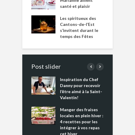
Marianne allient
santé et plaisir
Les spiritueux des
Cantons-de-l’Est
s’invitent durant le
temps des Fêtes
Post slider
Inspiration du Chef
I
es s’apprêtent
Danny pour recevoir
M
e tout un
l’être aimé à la Saint-
s
 » !
Valentin!
L
cking 2 : Une
Manger des fraises
C
nce mondiale
locales en plein hiver :
s
4 recettes pour les
t
intégrer à vos repas
ments riches en
cet hiver
T