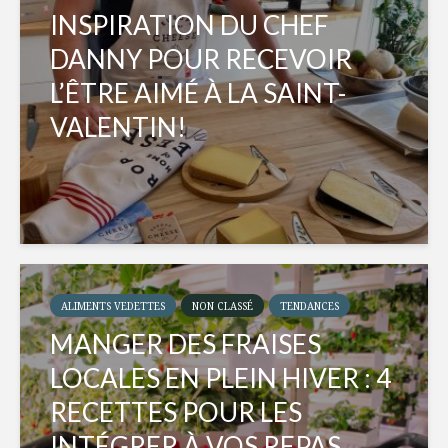
INSPIRATION DU CHEF
DANNY POUR RECEVOIR
L’ÊTRE AIMÉ À LA SAINT-
VALENTIN!
ALIMENTS VEDETTES
NON CLASSÉ
TENDANCES
MANGER DES FRAISES
LOCALES EN PLEIN HIVER : 4
RECETTES POUR LES
INTÉGRER À VOS REPAS...