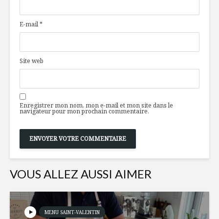
gratinées
betterave
de foie
E-mail
*
Comment cuisiner
De l’or en
la noix de coco
Site web
Se passer de
Changez 
popoter
monde, u
assiette à
Enregistrer mon nom, mon e-mail et mon site dans le
navigateur pour mon prochain commentaire.
VOUS ALLEZ AUSSI AIMER
MENU SAINT-VALENTIN