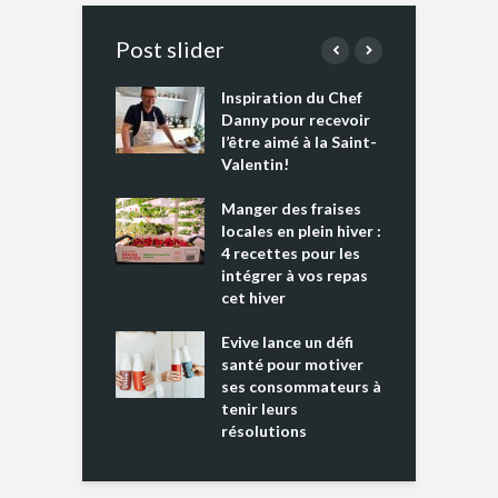
Post slider
Inspiration du Chef
I
es s’apprêtent
Danny pour recevoir
M
e tout un
l’être aimé à la Saint-
s
 » !
Valentin!
L
cking 2 : Une
Manger des fraises
C
nce mondiale
locales en plein hiver :
s
4 recettes pour les
t
intégrer à vos repas
ments riches en
cet hiver
T
ine D
l
ure dans votre
Evive lance un défi
p
ntation
santé pour motiver
ses consommateurs à
tenir leurs
résolutions