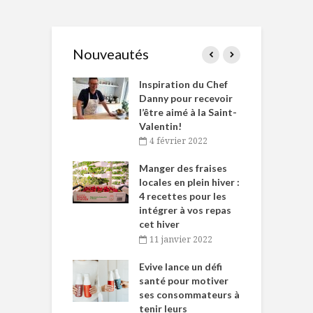
Nouveautés
le Huot et Chef
Inspiration du Chef
I
ne allient
Danny pour recevoir
M
et plaisir
l’être aimé à la Saint-
s
Valentin!
décembre 2021
4 février 2022
iritueux des
L
ns-de-l’Est
Manger des fraises
C
tent durant le
locales en plein hiver :
s
 des Fêtes
4 recettes pour les
t
intégrer à vos repas
novembre 2021
cet hiver
baigne dans
T
11 janvier 2022
e… de Caméline
l
Chantal Van
Evive lance un défi
p
en
santé pour motiver
ses consommateurs à
novembre 2021
tenir leurs