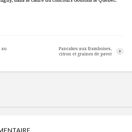
igny, dans le cadre du concours Goûtons le Québec.
t au
Pancakes aux framboises,
citron et graines de pavot
Isabelle Huot et Chef
Les
Marianne allient
insecte
santé et plaisir
à faire 
« buzz »
Les spiritueux des
MENTAIRE