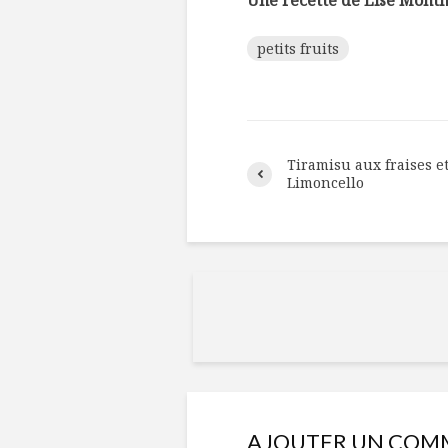
Une recette de Lise Montm
petits fruits
Tiramisu aux fraises e
Limoncello
AJOUTER UN COM