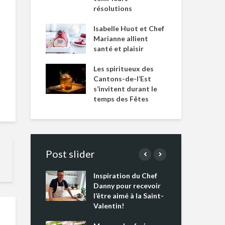
résolutions
Isabelle Huot et Chef
Marianne allient
santé et plaisir
Les spiritueux des
Cantons-de-l’Est
s’invitent durant le
temps des Fêtes
Post slider
Inspiration du Chef
Isa
s s’apprêtent
Danny pour recevoir
Mar
tout un
l’être aimé à la Saint-
san
 !
Valentin!
Les