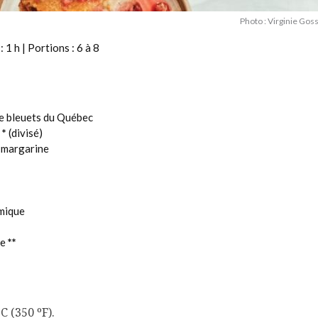
Photo : Virginie Gos
 1 h | Portions : 6 à 8
 de bleuets du Québec
c
*
(divisé)
e margarine
imique
le
**
C (350 ºF).