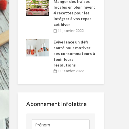
-de-l’Est
Manger des fraises
Can
nt durant le
locales en plein hiver :
s’i
es Fêtes
4 recettes pour les
te
intégrer à vos repas
vembre 2021
2
cet hiver
igne dans
Tou
11 janvier 2022
 de Caméline
l’h
Pad see ew
Au coeur de
antal Van
Evive lance un défi
pou
nouilles frites au
vertus de la
n
santé pour motiver
Wi
soya
pomme
ses consommateurs à
vembre 2021
2
tenir leurs
Petit salé aux
Dans les pet
résolutions
lentilles
pots, les mei
11 janvier 2022
salades
Soupe de maïs,
Inverser les
salade de crabe et
normes pour 
coriandre
semaine de r
Abonnement Infolettre