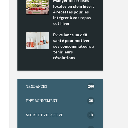
ing 2 : Une
Manger des fraises
Can
ce mondiale
locales en plein hiver :
s’i
4 recettes pour les
te
intégrer à vos repas
nts riches en
cet hiver
Tou
e D
l’h
e dans votre
Evive lance un défi
pou
tation
santé pour motiver
Wi
ses consommateurs à
tenir leurs
résolutions
TENDANCES
266
ENVIRONNEMENT
36
SPORT ET VIE ACTIVE
13