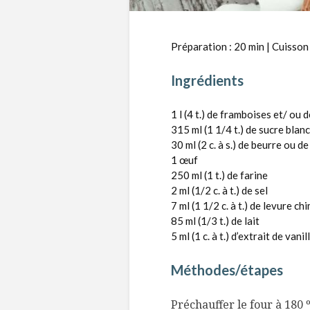
Préparation : 20 min | Cuisson :
Ingrédients
1 l (4 t.) de framboises et/ ou
315 ml (1 1/4 t.) de sucre blan
30 ml (2 c. à s.) de beurre ou d
1 œuf
250 ml (1 t.) de farine
2 ml (1/2 c. à t.) de sel
7 ml (1 1/2 c. à t.) de levure ch
85 ml (1/3 t.) de lait
5 ml (1 c. à t.) d’extrait de vanil
Méthodes/étapes
Préchauffer le four à 180 º