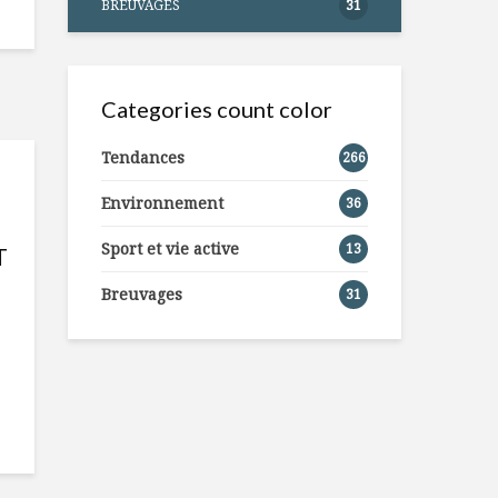
BREUVAGES
31
Categories count color
Tendances
266
Environnement
36
Sport et vie active
13
T
Breuvages
31