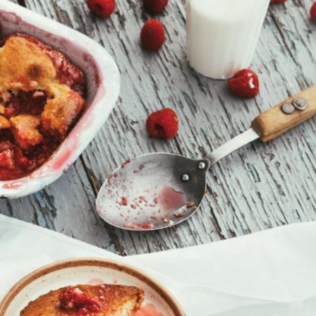
Manger des fraises
Cantons
locales en plein hiver :
s’invite
4 recettes pour les
temps d
intégrer à vos repas
25 no
cet hiver
Tout ba
11 janvier 2022
l’huile…
Evive lance un défi
pour Ch
santé pour motiver
Winde
ses consommateurs à
25 no
tenir leurs
résolutions
11 janvier 2022