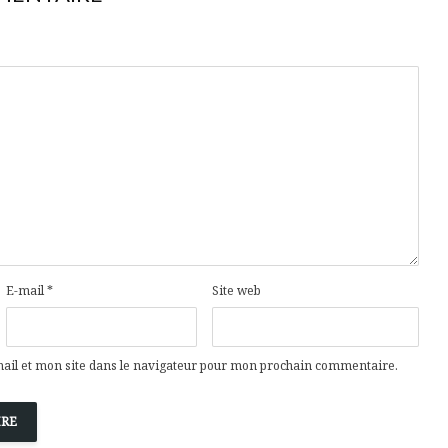
Cantons-de-l’Est
Le snack
s’invitent durant le
tendan
temps des Fêtes
Tout baigne dans
10 alime
l’huile… de Caméline
vitamin
pour Chantal Van
à inclur
Winden
alimen
E-mail
*
Site web
il et mon site dans le navigateur pour mon prochain commentaire.