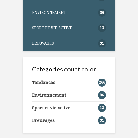
ENVIRONNEMENT
36
SPORT ET VIE ACTIVE
13
BREUVAGES
31
Categories count color
Tendances
266
Environnement
36
Sport et vie active
13
Breuvages
31