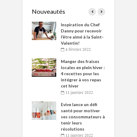
Nouveautés
le Huot et Chef
Inspiration du Chef
I
ne allient
Danny pour recevoir
M
et plaisir
l’être aimé à la Saint-
s
Valentin!
décembre 2021
4 février 2022
iritueux des
L
ns-de-l’Est
Manger des fraises
C
tent durant le
locales en plein hiver :
s
 des Fêtes
4 recettes pour les
t
intégrer à vos repas
novembre 2021
cet hiver
baigne dans
T
11 janvier 2022
e… de Caméline
l
Chantal Van
Evive lance un défi
p
en
santé pour motiver
ses consommateurs à
novembre 2021
tenir leurs
résolutions
11 janvier 2022