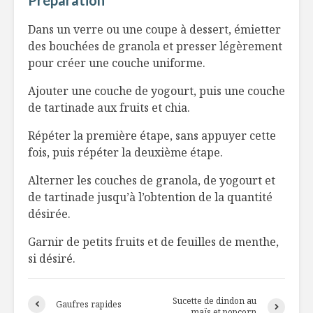
Préparation
Virée dans
5 emballa
Lanaudière : Le
emballant
Dans un verre ou une coupe à dessert, émietter
Tortillard
juillet
des bouchées de granola et presser légèrement
gourmand
pour créer une couche uniforme.
Le meille
Salade de
sirop d’ér
Ajouter une couche de yogourt, puis une couche
couscous israélien,
de tartinade aux fruits et chia.
tomates séchées,
noix de pin
Une mêm
Répéter la première étape, sans appuyer cette
alimentat
Tarte aux tomates
tous
fois, puis répéter la deuxième étape.
couleurs-
parmesan-basilic
Alterner les couches de granola, de yogourt et
de tartinade jusqu’à l’obtention de la quantité
désirée.
Garnir de petits fruits et de feuilles de menthe,
si désiré.
Sucette de dindon au
Gaufres rapides
maïs et popcorn