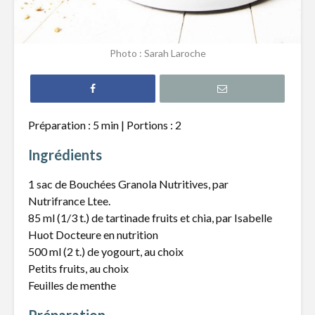
Gâteau à la
Pouding a
compote de
fruits
Photo : Sarah Laroche
pomme
Biscuits à l’avoine,
Tiramisu 
graines de
fraises et
citrouille et
Limoncell
Préparation : 5 min | Portions : 2
canneberges
Beignes a
Ingrédients
Gâteau à la
patates 
compote de
1 sac de Bouchées Granola Nutritives, par
pommes et
Nutrifrance Ltee.
garniture
85 ml (1/3 t.) de tartinade fruits et chia, par Isabelle
croustillante
Huot Docteure en nutrition
500 ml (2 t.) de yogourt, au choix
Petits fruits, au choix
Feuilles de menthe