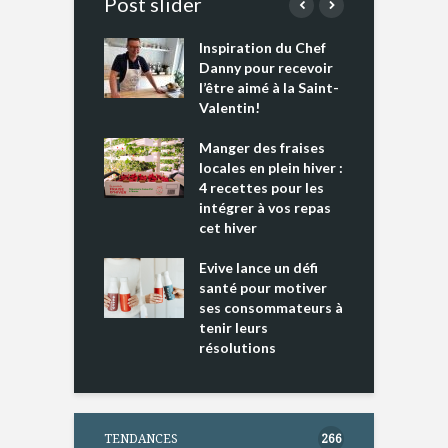
Post slider
Inspiration du Chef
I
es s’apprêtent
Danny pour recevoir
M
e tout un
l’être aimé à la Saint-
s
 » !
Valentin!
L
cking 2 : Une
Manger des fraises
C
nce mondiale
locales en plein hiver :
s
4 recettes pour les
t
intégrer à vos repas
ments riches en
cet hiver
T
ine D
l
ure dans votre
Evive lance un défi
p
ntation
santé pour motiver
ses consommateurs à
tenir leurs
résolutions
TENDANCES
266