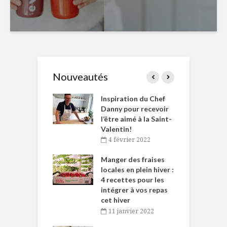
Nouveautés
le Huot et Chef
Inspiration du Chef
I
ne allient
Danny pour recevoir
M
et plaisir
l’être aimé à la Saint-
s
Valentin!
décembre 2021
4 février 2022
iritueux des
L
ns-de-l’Est
Manger des fraises
C
tent durant le
locales en plein hiver :
s
 des Fêtes
4 recettes pour les
t
intégrer à vos repas
novembre 2021
cet hiver
baigne dans
T
11 janvier 2022
e… de Caméline
l