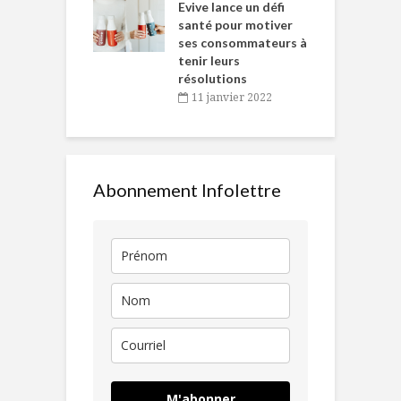
Chantal Van
Evive lance un défi
p
en
santé pour motiver
ses consommateurs à
novembre 2021
tenir leurs
résolutions
11 janvier 2022
Abonnement Infolettre
M'abonner