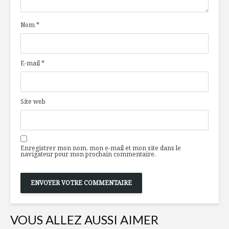
chèvre,
pour Pâq
canneberges
Nom
*
séchées et caramel
d’érable
Découvrez
garde-ma
Barres crues red
boréal!
E-mail
*
velvet
Soirée chi
noeud pap
Brownies aux
pour la c
Site web
haricots noirs
Enregistrer mon nom, mon e-mail et mon site dans le
navigateur pour mon prochain commentaire.
VOUS ALLEZ AUSSI AIMER