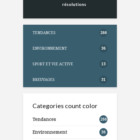
résolutions
TENDANCES
266
ENVIRONNEMENT
36
SPORT ET VIE ACTIVE
13
BREUVAGES
31
Categories count color
Tendances
266
Environnement
36