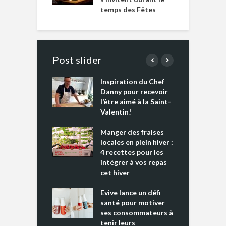
temps des Fêtes
Post slider
Inspiration du Chef
I
es s’apprêtent
Danny pour recevoir
M
e tout un
l’être aimé à la Saint-
s
 » !
Valentin!
L
cking 2 : Une
Manger des fraises
C
nce mondiale
locales en plein hiver :
s
4 recettes pour les
t
intégrer à vos repas
ments riches en
cet hiver
T
ine D
l
ure dans votre
Evive lance un défi
p
ntation
santé pour motiver
ses consommateurs à
tenir leurs