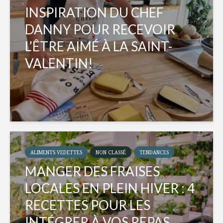
INSPIRATION DU CHEF
DANNY POUR RECEVOIR
L’ÊTRE AIMÉ À LA SAINT-
VALENTIN!
ALIMENTS VEDETTES
NON CLASSÉ
TENDANCES
MANGER DES FRAISES
LOCALES EN PLEIN HIVER : 4
RECETTES POUR LES
INTÉGRER À VOS REPAS...