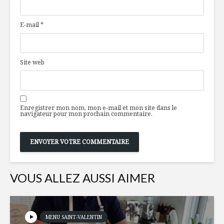
au royaume de
épicerie. 
l’épicerie
nécessair
E-mail
*
Un petit goût des
Coffret d
Caraïbes
Nicolas F
Site web
Nutrition : ce que
Osez les 
le nouveau Guide
alimentaire
Enregistrer mon nom, mon e-mail et mon site dans le
canadien a négligé
navigateur pour mon prochain commentaire.
VOUS ALLEZ AUSSI AIMER
MENU SAINT-VALENTIN