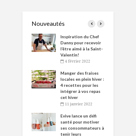
Nouveautés
le Huot et Chef
Inspiration du Chef
I
ne allient
Danny pour recevoir
M
et plaisir
l’être aimé à la Saint-
s
Valentin!
décembre 2021
4 février 2022
iritueux des
L
ns-de-l’Est
Manger des fraises
C
tent durant le
locales en plein hiver :
s
 des Fêtes
4 recettes pour les
t
intégrer à vos repas
novembre 2021
cet hiver
baigne dans
T
11 janvier 2022
e… de Caméline
l
Chantal Van
Evive lance un défi
p
en
santé pour motiver
ses consommateurs à
novembre 2021
tenir leurs