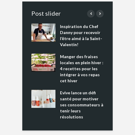
Post slider
Inspiration du Chef
I
es s’apprêtent
Danny pour recevoir
M
e tout un
l’être aimé à la Saint-
s
 » !
Valentin!
L
cking 2 : Une
Manger des fraises
C
nce mondiale
locales en plein hiver :
s
4 recettes pour les
t
intégrer à vos repas
ments riches en
cet hiver
T
ine D
l
ure dans votre
Evive lance un défi
p
ntation
santé pour motiver
ses consommateurs à
tenir leurs
résolutions