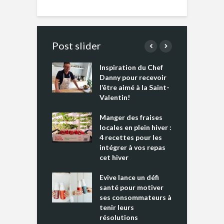
Post slider
Inspiration du Chef
I
es s’apprêtent
Danny pour recevoir
M
e tout un
l’être aimé à la Saint-
s
 » !
Valentin!
L
cking 2 : Une
Manger des fraises
C
nce mondiale
locales en plein hiver :
s
4 recettes pour les
t
intégrer à vos repas
ments riches en
cet hiver
T
ine D
l
ure dans votre
Evive lance un défi
p
ntation
santé pour motiver
ses consommateurs à
tenir leurs
résolutions