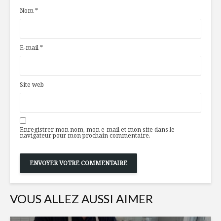
saveurs
réchauffe
Nom
*
La purée : 5 moyens
6 vins par
de la rendre sexy
les temps
E-mail
*
fêtes
Récits millésimés :
Omnivore
Site web
histoires de
des nouve
bonnes cuvées
pointures
gastrono
Enregistrer mon nom, mon e-mail et mon site dans le
navigateur pour mon prochain commentaire.
VOUS ALLEZ AUSSI AIMER