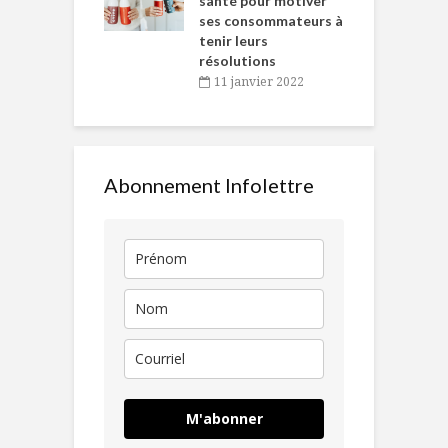
en
santé pour motiver
ses consommateurs à
novembre 2021
tenir leurs
résolutions
11 janvier 2022
Abonnement Infolettre
M'abonner