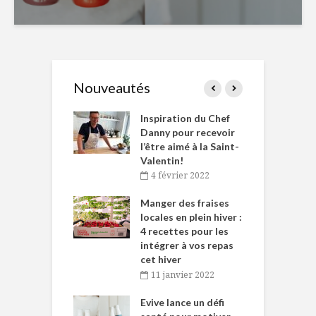
Nouveautés
le Huot et Chef
Inspiration du Chef
I
ne allient
Danny pour recevoir
M
et plaisir
l’être aimé à la Saint-
s
Valentin!
décembre 2021
4 février 2022
iritueux des
L
ns-de-l’Est
Manger des fraises
C
tent durant le
locales en plein hiver :
s
 des Fêtes
4 recettes pour les
t
intégrer à vos repas
novembre 2021
cet hiver
baigne dans
T
11 janvier 2022
e… de Caméline
l
Chantal Van
Evive lance un défi
p