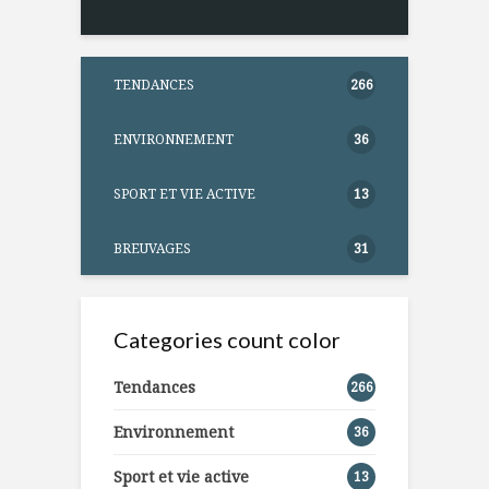
TENDANCES
266
ENVIRONNEMENT
36
SPORT ET VIE ACTIVE
13
BREUVAGES
31
Categories count color
Tendances
266
Environnement
36
Sport et vie active
13