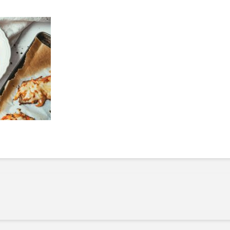
Manger des fraises
Cantons
locales en plein hiver :
s’invite
4 recettes pour les
temps d
intégrer à vos repas
25 no
cet hiver
Tout ba
11 janvier 2022
l’huile…
Evive lance un défi
pour Ch
santé pour motiver
Winde
ses consommateurs à
25 no
tenir leurs
résolutions
11 janvier 2022