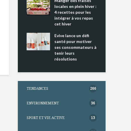
ing 2 : Une
Manger des fraises
Can
ce mondiale
locales en plein hiver :
s’i
4 recettes pour les
te
intégrer à vos repas
nts riches en
cet hiver
Tou
e D
l’h
e dans votre
Evive lance un défi
pou
tation
santé pour motiver
Wi
ses consommateurs à
tenir leurs
résolutions
TENDANCES
266
ENVIRONNEMENT
36
SPORT ET VIE ACTIVE
13