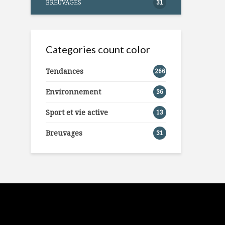
BREUVAGES
31
Categories count color
Tendances
266
Environnement
36
Sport et vie active
13
Breuvages
31