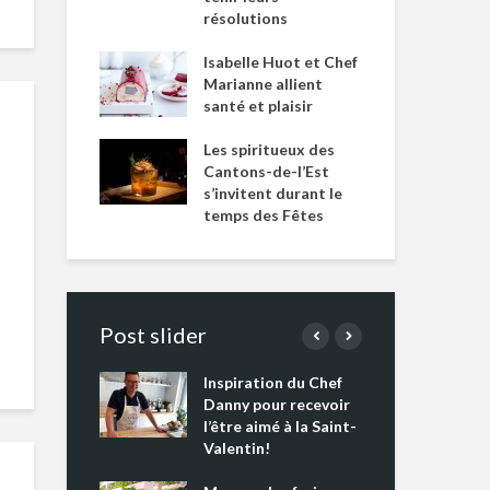
résolutions
Isabelle Huot et Chef
Marianne allient
santé et plaisir
Les spiritueux des
Cantons-de-l’Est
s’invitent durant le
temps des Fêtes
Post slider
Inspiration du Chef
Isa
s s’apprêtent
Danny pour recevoir
Mar
tout un
l’être aimé à la Saint-
san
 !
Valentin!
Les