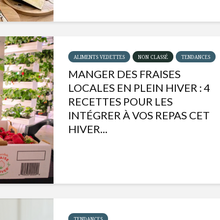
ALIMENTS VEDETTES
NON CLASSÉ
TENDANCES
MANGER DES FRAISES
LOCALES EN PLEIN HIVER : 4
RECETTES POUR LES
INTÉGRER À VOS REPAS CET
HIVER...
Isabelle Huot et Chef
Les
Marianne allient
insecte
santé et plaisir
à faire 
« buzz »
Les spiritueux des
TENDANCES