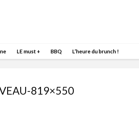
nne
LE must +
BBQ
L’heure du brunch !
VEAU-819×550
Inspiration du Chef
Isabelle
Danny pour recevoir
Mariann
l’être aimé à la Saint-
santé et
Valentin!
17 dé
4 février 2022
Les spir