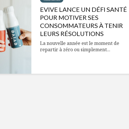
Cantons-de-l’Est
Le snack
s’invitent durant le
tendan
EVIVE LANCE UN DÉFI SANTÉ
temps des Fêtes
POUR MOTIVER SES
Tout baigne dans
10 alime
CONSOMMATEURS À TENIR
l’huile… de Caméline
vitamin
LEURS RÉSOLUTIONS
pour Chantal Van
à inclur
Winden
alimen
La nouvelle année est le moment de
repartir à zéro ou simplement...