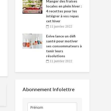
-de-l’Est
Manger des fraises
Can
nt durant le
locales en plein hiver :
s’i
es Fêtes
4 recettes pour les
te
intégrer à vos repas
vembre 2021
2
cet hiver
igne dans
Tou
11 janvier 2022
Potage à la
Manger, c’es
 de Caméline
l’h
marjolaine fraîche
?
antal Van
Evive lance un défi
pou
n
santé pour motiver
Wi
ses consommateurs à
vembre 2021
2
Guedilles
Beignes aux
tenir leurs
gaspésiennes aux
patates du 
résolutions
trois façons
11 janvier 2022
Le temps des
Chez L’Épicier
sucres version
nouveau vir
Laurent Godbout
gourmand!
Abonnement Infolettre