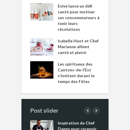
Evive lance un défi
santé pour motiver
ses consommateurs à
tenir leurs
résolutions
Isabelle Huot et Chef
Marianne allient
santé et plaisir
Les spiritueux des
Cantons-de-l’Est
s’invitent durant le
temps des Fêtes
Post slider
Inspiration du Chef
I
es s’apprêtent
Danny pour recevoir
M