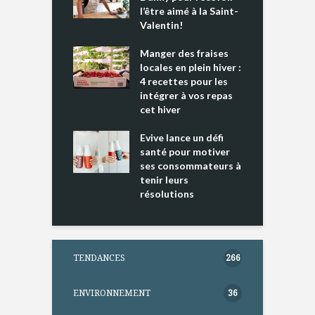
e tout un
l’être aimé à la Saint-
s
 » !
Valentin!
L
cking 2 : Une
Manger des fraises
C
nce mondiale
locales en plein hiver :
s
4 recettes pour les
t
intégrer à vos repas
ments riches en
cet hiver
T
ine D
l
ure dans votre
Evive lance un défi
p
ntation
santé pour motiver
ses consommateurs à
tenir leurs
résolutions
TENDANCES
266
ENVIRONNEMENT
36