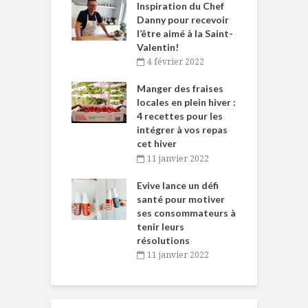
le Huot et Chef
Inspiration du Chef
I
ne allient
Danny pour recevoir
M
et plaisir
l’être aimé à la Saint-
s
Valentin!
décembre 2021
4 février 2022
iritueux des
L
ns-de-l’Est
Manger des fraises
C
tent durant le
locales en plein hiver :
s
 des Fêtes
4 recettes pour les
t
intégrer à vos repas
novembre 2021
cet hiver
baigne dans
T
11 janvier 2022
e… de Caméline
l
Chantal Van
Evive lance un défi
p
en
santé pour motiver
ses consommateurs à
novembre 2021
tenir leurs
résolutions
11 janvier 2022