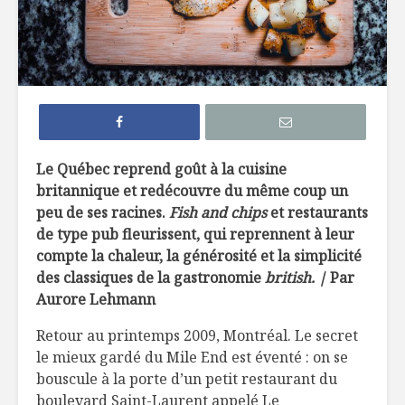
L’évolution
Le choc
alimentaire :
alimentai
du traditionnel à
67
l’industriel
Dix mythe
La découverte du
rappeler 
feu dans
votre pro
Le Québec reprend goût à la cuisine
l’évolution de la
visite à l’
britannique et redécouvre du même coup un
cuisine
peu de ses racines.
Fish and chips
et restaurants
La nutri
Ces farines
: la révol
de type pub fleurissent, qui reprennent à leur
anciennes
nutrition
compte la chaleur, la générosité et la simplicité
au goût du jour
des classiques de la gastronomie
british. |
Par
Aurore Lehmann
Retour au printemps 2009, Montréal. Le secret
le mieux gardé du Mile End est éventé : on se
bouscule à la porte d’un petit restaurant du
boulevard Saint-Laurent appelé Le
Coquille géante
Le choc