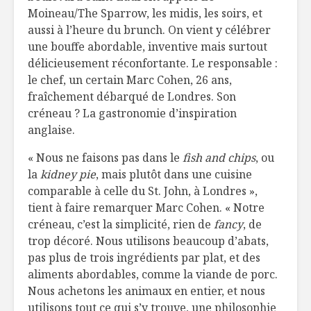
farcie à l’avoine et
alimentai
Moineau/The Sparrow, les midis, les soirs, et
à la sauce tomate
67
aussi à l’heure du brunch. On vient y célébrer
une bouffe abordable, inventive mais surtout
Folie mixologie !
Les rôles
délicieusement réconfortante. Le responsable :
au royau
le chef, un certain Marc Cohen, 26 ans,
l’épicerie
fraîchement débarqué de Londres. Son
Bien manger pour
Votre
créneau ? La gastronomie d’inspiration
garder le cerveau
alimentat
anglaise.
jeune
à la trace
« Nous ne faisons pas dans le
fish and chips
, ou
la
kidney pie
, mais plutôt dans une cuisine
comparable à celle du St. John, à Londres »,
tient à faire remarquer Marc Cohen. « Notre
créneau, c’est la simplicité, rien de
fancy
, de
trop décoré. Nous utilisons beaucoup d’abats,
pas plus de trois ingrédients par plat, et des
aliments abordables, comme la viande de porc.
Nous achetons les animaux en entier, et nous
utilisons tout ce qui s’y trouve, une philosophie