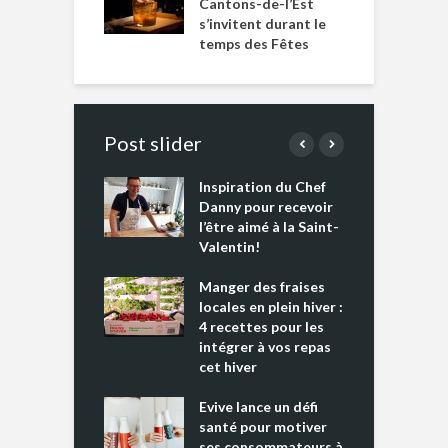
Cantons-de-l’Est
s’invitent durant le
temps des Fêtes
Post slider
Inspiration du Chef
I
es s’apprêtent
Danny pour recevoir
M
e tout un
l’être aimé à la Saint-
s
 » !
Valentin!
L
cking 2 : Une
Manger des fraises
C
nce mondiale
locales en plein hiver :
s
4 recettes pour les
t
intégrer à vos repas
ments riches en
cet hiver
T
ine D
l
ure dans votre
Evive lance un défi
p
ntation
santé pour motiver
ses consommateurs à