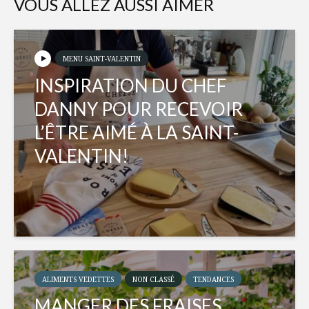
VOUS ALLEZ AUSSI AIMER
MENU SAINT-VALENTIN
INSPIRATION DU CHEF
DANNY POUR RECEVOIR
L’ÊTRE AIMÉ À LA SAINT-
VALENTIN!
ALIMENTS VEDETTES
NON CLASSÉ
TENDANCES
MANGER DES FRAISES