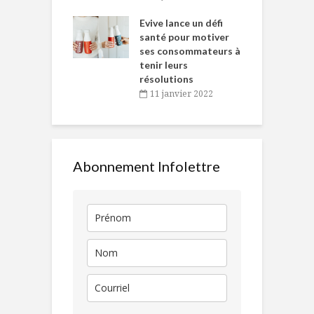
e… de Caméline
l
Chantal Van
Evive lance un défi
p
en
santé pour motiver
ses consommateurs à
novembre 2021
tenir leurs
résolutions
11 janvier 2022
Abonnement Infolettre