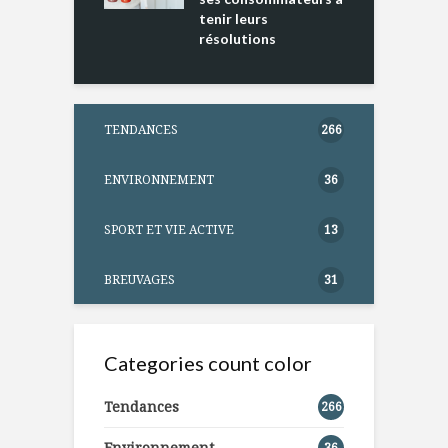
tenir leurs
résolutions
TENDANCES
266
ENVIRONNEMENT
36
SPORT ET VIE ACTIVE
13
BREUVAGES
31
Categories count color
Tendances
266
Environnement
36