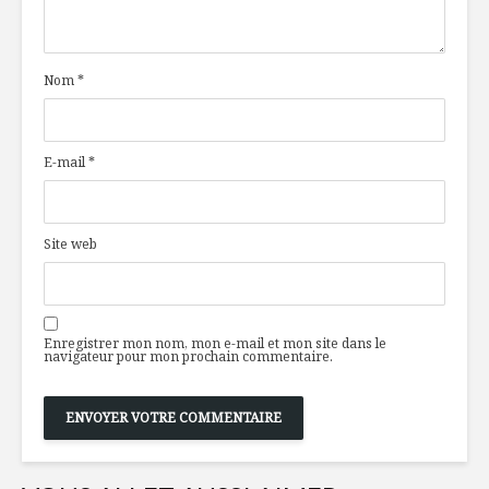
canard effiloché
sur les a
conserva
Nom
*
Top 10 des
Crémeux 
desserts préférés
salsifis,
des Canadiens
mini-rond
d’oignons
E-mail
*
Frappé vert à la
pomme
Fraîcheur
printaniè
maison
Site web
Enregistrer mon nom, mon e-mail et mon site dans le
navigateur pour mon prochain commentaire.