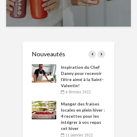
Nouveautés
le Huot et Chef
Inspiration du Chef
I
ne allient
Danny pour recevoir
M
et plaisir
l’être aimé à la Saint-
s
Valentin!
décembre 2021
4 février 2022
iritueux des
L
ns-de-l’Est
Manger des fraises
C
tent durant le
locales en plein hiver :
s
 des Fêtes
4 recettes pour les
t
intégrer à vos repas
novembre 2021
cet hiver
baigne dans
T
11 janvier 2022