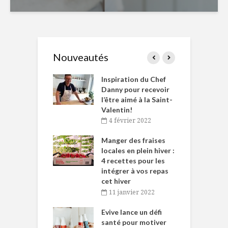
Nouveautés
le Huot et Chef
Inspiration du Chef
I
ne allient
Danny pour recevoir
M
et plaisir
l’être aimé à la Saint-
s
Valentin!
décembre 2021
4 février 2022
iritueux des
L
ns-de-l’Est
Manger des fraises
C
tent durant le
locales en plein hiver :
s
 des Fêtes
4 recettes pour les
t
intégrer à vos repas
novembre 2021
cet hiver
baigne dans
T
11 janvier 2022
e… de Caméline
l
Chantal Van
Evive lance un défi
p
en
santé pour motiver