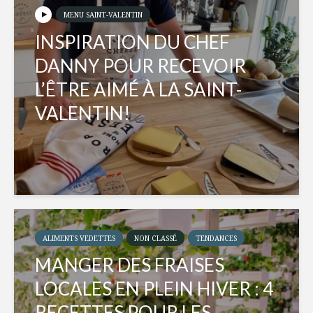
MENU SAINT-VALENTIN
INSPIRATION DU CHEF
DANNY POUR RECEVOIR
L’ÊTRE AIMÉ À LA SAINT-
VALENTIN!
ALIMENTS VEDETTES
NON CLASSÉ
TENDANCES
MANGER DES FRAISES
LOCALES EN PLEIN HIVER : 4
RECETTES POUR LES