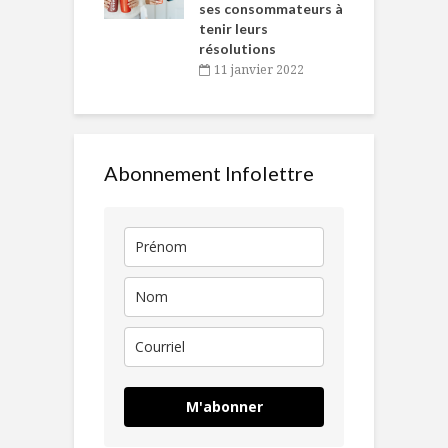
ses consommateurs à
novembre 2021
tenir leurs
résolutions
11 janvier 2022
Abonnement Infolettre
M'abonner