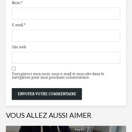
Nom
*
noeud papillon
disponibl
pour la cause
temps de 
À l’assaut du
L’influent
E-mail
*
gaspillage
marketin
alimentaire!
genre en 
L’équipe du Point
Punch bul
Site web
G, les piliers de la
agrumes
pyramide des
saveurs
Enregistrer mon nom, mon e-mail et mon site dans le
navigateur pour mon prochain commentaire.
VOUS ALLEZ AUSSI AIMER