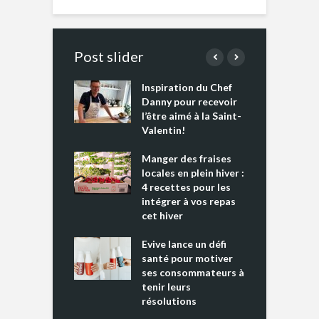
Post slider
Inspiration du Chef
I
es s’apprêtent
Danny pour recevoir
M
e tout un
l’être aimé à la Saint-
s
 » !
Valentin!
L
cking 2 : Une
Manger des fraises
C
nce mondiale
locales en plein hiver :
s
4 recettes pour les
t
intégrer à vos repas
ments riches en
cet hiver
T
ine D
l
ure dans votre
Evive lance un défi
p
ntation
santé pour motiver
ses consommateurs à
tenir leurs
résolutions