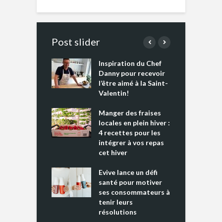
Post slider
Inspiration du Chef
I
es s’apprêtent
Danny pour recevoir
M
e tout un
l’être aimé à la Saint-
s
 » !
Valentin!
L
cking 2 : Une
Manger des fraises
C
nce mondiale
locales en plein hiver :
s
4 recettes pour les
t
intégrer à vos repas
ments riches en
cet hiver
T
ine D
l
ure dans votre
Evive lance un défi
p
ntation
santé pour motiver
ses consommateurs à
tenir leurs
résolutions