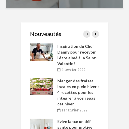
Nouveautés
le Huot et Chef
Inspiration du Chef
I
ne allient
Danny pour recevoir
M
et plaisir
l’être aimé à la Saint-
s
Valentin!
décembre 2021
4 février 2022
iritueux des
L
ns-de-l’Est
Manger des fraises
C
tent durant le
locales en plein hiver :
s
 des Fêtes
4 recettes pour les
t
intégrer à vos repas
novembre 2021
cet hiver
baigne dans
T
11 janvier 2022
e… de Caméline
l
Chantal Van
Evive lance un défi
p
en
santé pour motiver