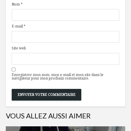
Nom
*
champs…
noeud pap
pour la c
Une journée pour
Producteur
E-mail
*
les beignes!
Ferme Jé
Desjardin
Mousse au
L’Écosse à
Site web
chocolat
Maison p
Enregistrer mon nom, mon e-mail et mon site dans le
navigateur pour mon prochain commentaire.
VOUS ALLEZ AUSSI AIMER