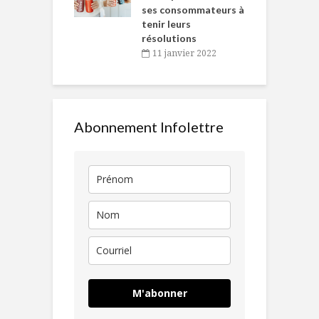
ses consommateurs à
novembre 2021
tenir leurs
résolutions
11 janvier 2022
Abonnement Infolettre
M'abonner